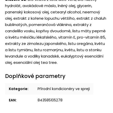
hydrolát, avokádové máslo, lněný olej, glycerin,
panenský kokosový olej, cetearyl alcohol, neemový
olej, extrakt z kořene lopuchu většího, extrakt z chaluh
bublinatých, pomerančová vláknina, extrakty z
candelilla vosku, kopřivy dvoudomé, listu máty peprné
a květu měsíčku lékařského, vitamín E, pro-vitamín B5,
extrakty ze zimolezu japonského, listu oregána, květu
a listu tymiánu, listu rozmarýnu, květu, listu a stonku
levandule a vodilky kanadské, eukalyptový esenciální
olej, esenciální olej tea tree.
Doplňkové parametry
Kategorie
:
Přírodní kondicionéry ve spreji
EAN
:
843585105278