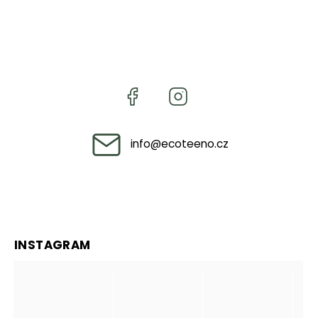
info
@
ecoteeno.cz
INSTAGRAM