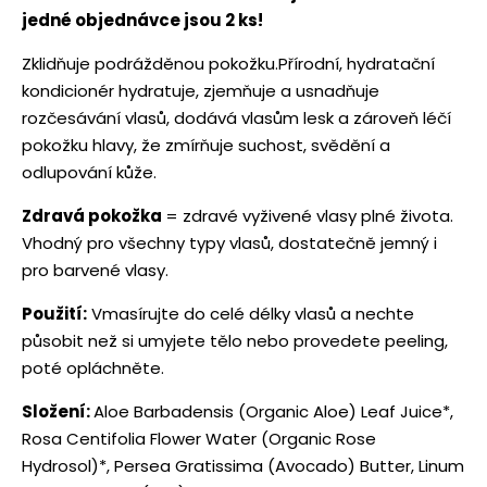
jedné objednávce jsou 2 ks!
Zklidňuje podrážděnou pokožku.Přírodní, hydratační
kondicionér hydratuje, zjemňuje a usnadňuje
rozčesávání vlasů, dodává vlasům lesk a zároveň léčí
pokožku hlavy, že zmírňuje suchost, svědění a
odlupování kůže.
Zdravá pokožka
= zdravé vyživené vlasy plné života.
Vhodný pro všechny typy vlasů, dostatečně jemný i
pro barvené vlasy.
Použití:
Vmasírujte do celé délky vlasů a nechte
působit než si umyjete tělo nebo provedete peeling,
poté opláchněte.
Složení:
Aloe Barbadensis (Organic Aloe) Leaf Juice*,
Rosa Centifolia Flower Water (Organic Rose
Hydrosol)*, Persea Gratissima (Avocado) Butter, Linum