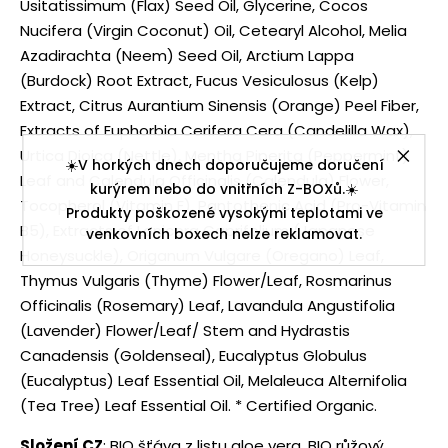
Usitatissimum (Flax) Seed Oil, Glycerine, Cocos
Nucifera (Virgin Coconut) Oil, Cetearyl Alcohol, Melia
Azadirachta (Neem) Seed Oil, Arctium Lappa
(Burdock) Root Extract, Fucus Vesiculosus (Kelp)
Extract, Citrus Aurantium Sinensis (Orange) Peel Fiber,
Extracts of Euphorbia Cerifera Cera (Candelilla Wax),
Urtica Dioica (Nettle), Mentha Piperita (Peppermint)
☀️V horkých dnech doporučujeme doručení
Leaf and Calendula Officinalis (Calendula) Flower,
kurýrem nebo do vnitřních Z-BOXů.☀️
Tocopherol (Vitamin E), Pantothenic Acid (Pro-Vitamin
Produkty poškozené vysokými teplotami ve
B5), Extracts of Lonicera Caprifolium (Japanese
venkovních boxech nelze reklamovat.
Honeysuckle), Origanum Vulgare (Oregano) Leaf,
Thymus Vulgaris (Thyme) Flower/Leaf, Rosmarinus
Officinalis (Rosemary) Leaf, Lavandula Angustifolia
(Lavender) Flower/Leaf/ Stem and Hydrastis
Canadensis (Goldenseal), Eucalyptus Globulus
(Eucalyptus) Leaf Essential Oil, Melaleuca Alternifolia
(Tea Tree) Leaf Essential Oil. * Certified Organic.
Složení CZ
: BIO šťáva z listu aloe vera, BIO růžový