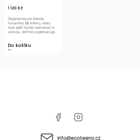
1 120 Kč
Objevte kouzlo tohoto
luxusního BB krému, který
Vaši pleť hýčká hydratací a
výživou, zatímco sjednocuje...
Do košíku
info
@
ecoteeno.cz