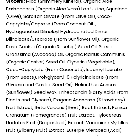
Složení:
Mica (Shimmery Mineral), Organic Aloe
Barbadensis (Organic Aloe Vera) Leaf Juice, Squalane
(Olive), Sorbitan Olivate (From Olive Oil), Coco-
Caprylate/Caprate (From Coconut Oil),
Hydrogenated Dilinoleyl Hydrogenated Dimer
Dilinoleate/Stearate (From Sunflower Oil), Organic
Rosa Canina (Organic Rosehip) Seed Oil, Persea
Gratissima (Avocado) Oil, Organic Ricinus Communis
(Organic Castor) Seed Oil, Glycerin (Vegetable),
Coco-Caprylate (From Coconuts), Isoamyl Laurate
(From Beets), Polyglyceryl-6 Polyricinoleate (From
Glycerin and Castor Seed Oil), Helianthus Annuus
(Sunflower) Seed Wax, Triheptanoin (Fatty Acids From
Plants and Glycerin), Fragaria Ananassa (Strawberry)
Fruit Extract, Beta Vulgaris (Beet) Root Extract, Punica
Granatum (Pomegranate) Fruit Extract, Hylocereus
Undatus Fruit (Dragonfruit) Extract, Vaccinium Myrtillus
Fruit (Bilberry Fruit) Extract, Euterpe Oleracea (Acai)