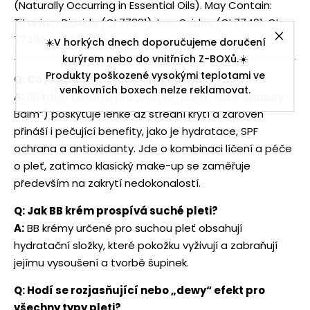
(Naturally Occurring in Essential Oils). May Contain:
Titanium Dioxide (CI 77891), Iron Oxides (CI 77491, CI
77492, CI 77499)
☀️V horkých dnech doporučujeme doručení
kurýrem nebo do vnitřních Z-BOXů.☀️
Produkty poškozené vysokými teplotami ve
Q: Co je BB krém a jak se liší od make-upu?
venkovních boxech nelze reklamovat.
A:
BB krém (zkratka pro „Blemish Balm“ nebo „Beauty
Balm“) poskytuje lehké až střední krytí a zároveň
přináší i pečující benefity, jako je hydratace, SPF
ochrana a antioxidanty. Jde o kombinaci líčení a péče
o pleť, zatímco klasický make-up se zaměřuje
především na zakrytí nedokonalostí.
Q: Jak BB krém prospívá suché pleti?
A:
BB krémy určené pro suchou pleť obsahují
hydratační složky, které pokožku vyživují a zabraňují
jejímu vysoušení a tvorbě šupinek.
Q: Hodí se rozjasňující nebo „dewy“ efekt pro
všechny typy pleti?