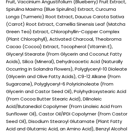
Fruit, Vaccinium Angustifolium (Blueberry) Fruit Extract,
Spirulina Maxima (Blue Spirulina) Extract, Curcuma
Longa (Turmeric) Root Extract, Daucus Carota Sativa
(Carrot) Root Extract, Camellia Sinensis Leaf (Matcha
Green Tea) Extract, Chlorophyllin-Copper Complex
(Plant Chlorophyll), Activated Charcoal, Theobroma
Cacao (Cocoa) Extract, Tocopherol (Vitamin E),
Glyceryl Stearate (From Glycerin and Coconut Fatty
Acids), Silica (Mineral), Dehydroacetic Acid (Naturally
Occurring in Solandra Flowers), Polyglyceryl-10 Dioleate
(Glycerin and Olive Fatty Acids), C9-12 Alkane (From
Sugarcane), Polyglyceryl-6 Polyricinoleate (From
Glycerin and Castor Seed Oil), Polyhydroxystearic Acid
(From Cocoa Butter Stearic Acid), Dilinoleic
Acid/Butanediol Copolymer (From Linoleic Acid From
Sunflower Oil), Castor Oil/IPDI Copolymer (From Castor
Seed Oil), Disodium Stearoyl Glutamate (Plant Fatty
Acid and Glutamic Acid, an Amino Acid), Benzyl Alcohol