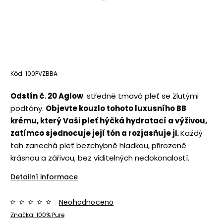
Kód:
100PVZBBA
Odstín č. 20 Aglow
: středně tmavá pleť se žlutými
podtóny.
Objevte kouzlo tohoto luxusního BB
krému, který Vaši pleť hýčká hydratací a výživou,
zatímco sjednocuje její tón a rozjasňuje ji.
Každý
tah zanechá pleť bezchybně hladkou, přirozeně
krásnou a zářivou, bez viditelných nedokonalostí.
Detailní informace
Neohodnoceno
Značka:
100% Pure