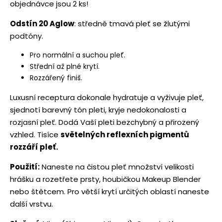
objednávce jsou 2 ks!
Odstín 20 Aglow
: středně tmavá pleť se žlutými
podtóny.
Pro normální a suchou pleť.
Střední až plné krytí.
Rozzářený finiš.
Luxusní receptura dokonale hydratuje a vyživuje pleť,
sjednotí barevný tón pleti, kryje nedokonalosti a
rozjasní pleť. Dodá Vaší pleti bezchybný a přirozený
vzhled. Tisíce
světelných reflexních pigmentů
rozzáří pleť.
Použití:
Naneste na čistou pleť množství velikosti
hrášku a rozetřete prsty, houbičkou Makeup Blender
nebo štětcem. Pro větší krytí určitých oblastí naneste
další vrstvu.