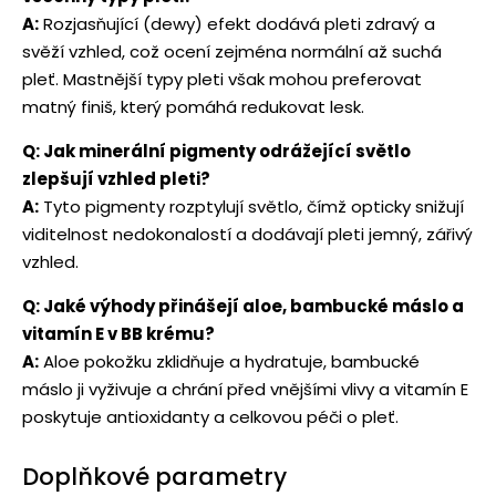
A:
Rozjasňující (dewy) efekt dodává pleti zdravý a
svěží vzhled, což ocení zejména normální až suchá
pleť. Mastnější typy pleti však mohou preferovat
matný finiš, který pomáhá redukovat lesk.
Q: Jak minerální pigmenty odrážející světlo
zlepšují vzhled pleti?
A:
Tyto pigmenty rozptylují světlo, čímž opticky snižují
viditelnost nedokonalostí a dodávají pleti jemný, zářivý
vzhled.
Q: Jaké výhody přinášejí aloe, bambucké máslo a
vitamín E v BB krému?
A:
Aloe pokožku zklidňuje a hydratuje, bambucké
máslo ji vyživuje a chrání před vnějšími vlivy a vitamín E
poskytuje antioxidanty a celkovou péči o pleť.
Doplňkové parametry