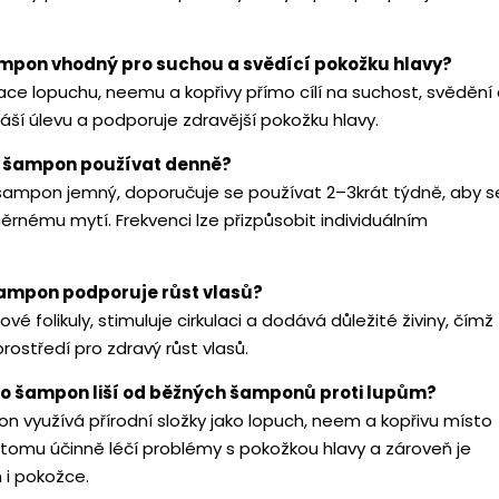
ampon vhodný pro suchou a svědící pokožku hlavy?
ce lopuchu, neemu a kopřivy přímo cílí na suchost, svědění
náší úlevu a podporuje zdravější pokožku hlavy.
 šampon používat denně?
šampon jemný, doporučuje se používat 2–3krát týdně, aby s
rnému mytí. Frekvenci lze přizpůsobit individuálním
šampon podporuje růst vlasů?
ové folikuly, stimuluje cirkulaci a dodává důležité živiny, čímž
prostředí pro zdravý růst vlasů.
to šampon liší od běžných šamponů proti lupům?
 využívá přírodní složky jako lopuch, neem a kopřivu místo
y tomu účinně léčí problémy s pokožkou hlavy a zároveň je
 i pokožce.