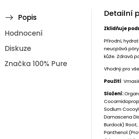
Detailní 
Popis
Zklidňuje po
Hodnocení
Přírodní, hydr
Diskuze
neucpává póry, 
kůže. Zdravá po
Značka
100% Pure
Vhodný pro vše
Použití
: Vmasí
Složení:
Organi
Cocamidopropyl
Sodium Cocoyl 
Damascena Dist
Burdock) Root,
Panthenol (Pro