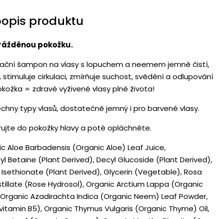
popis produktu
drážděnou pokožku.
atační šampon na vlasy s lopuchem a neemem jemně čistí,
stimuluje cirkulaci, zmírňuje suchost, svědění a odlupování
kožka = zdravé vyživené vlasy plné života!
chny typy vlasů, dostatečně jemný i pro barvené vlasy.
rujte do pokožky hlavy a poté opláchněte.
c Aloe Barbadensis (Organic Aloe) Leaf Juice,
 Betaine (Plant Derived), Decyl Glucoside (Plant Derived),
Isethionate (Plant Derived), Glycerin (Vegetable), Rosa
illate (Rose Hydrosol), Organic Arctium Lappa (Organic
 Organic Azadirachta Indica (Organic Neem) Leaf Powder,
vitamin B5), Organic Thymus Vulgaris (Organic Thyme) Oil,