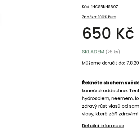
Kód:
1HCSBNHS8OZ
Značka:
100% Pure
650 Kč
SKLADEM
(>5 ks)
Můžeme doručit do:
7.8.2
Řekněte sbohem svěděn
konečně oddechne. Tent
hydrosolem, neemem, lop
zdravý růst vlasů od sam
vlasy, které září zdravím!
Detailní informace