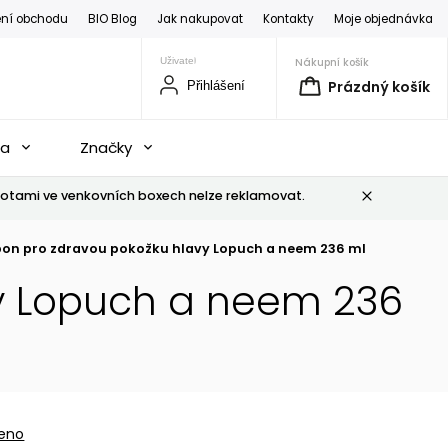
ní obchodu
BIO Blog
Jak nakupovat
Kontakty
Moje objednávka
Nákupní košík
Prázdný košík
Přihlášení
na
Značky
otami ve venkovních boxech nelze reklamovat.
on pro zdravou pokožku hlavy Lopuch a neem 236 ml
y Lopuch a neem 236
eno