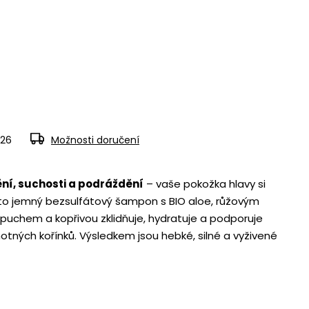
026
Možnosti doručení
í, suchosti a podráždění
– vaše pokožka hlavy si
o jemný bezsulfátový šampon s BIO aloe, růžovým
uchem a kopřivou zklidňuje, hydratuje a podporuje
otných kořínků. Výsledkem jsou hebké, silné a vyživené