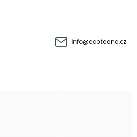
info
@
ecoteeno.cz