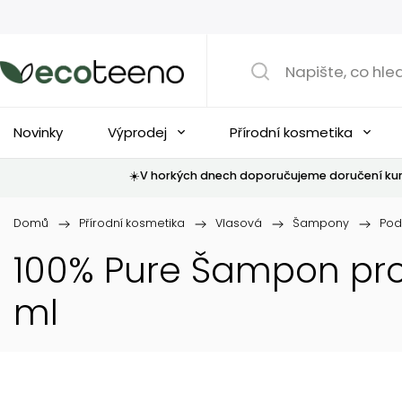
Novinky
Výprodej
Přírodní kosmetika
☀️V horkých dnech doporučujeme doručení kur
Domů
/
Přírodní kosmetika
/
Vlasová
/
Šampony
/
Pod
100% Pure Šampon pro
ml