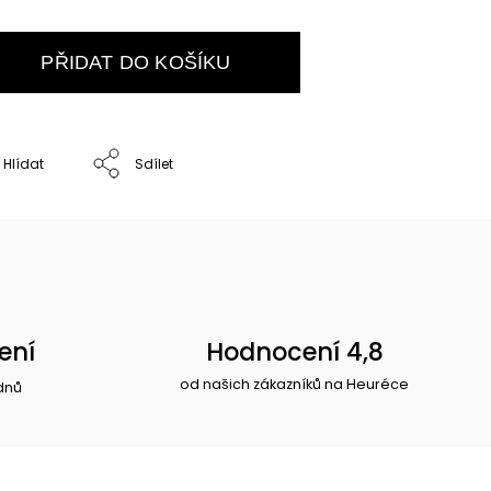
PŘIDAT DO KOŠÍKU
Hlídat
Sdílet
ení
Hodnocení 4,8
od našich zákazníků na Heuréce
dnů