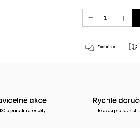
Zeptat se
avidelné akce
Rychlé doruč
EKO a přírodní produkty
do dvou pracovních 