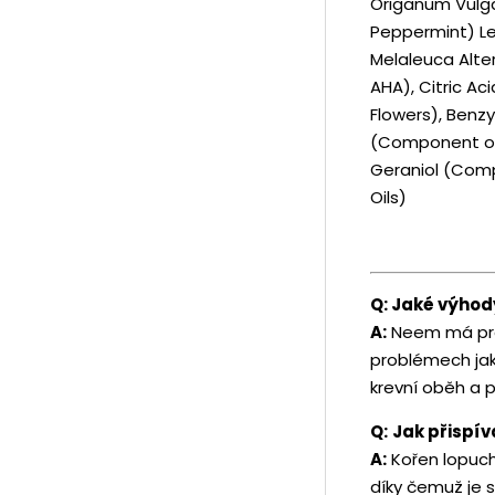
Origanum Vulga
Peppermint) Lea
Melaleuca Alter
AHA), Citric A
Flowers), Benzy
(Component of E
Geraniol (Comp
Oils)
Q: Jaké výhod
A:
Neem má proti
problémech jako
krevní oběh a p
Q:
Jak přispív
A:
Kořen lopuchu
díky čemuž je s