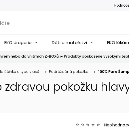
Hodnoce
EKO drogerie
Děti a mateřství
EKO lékár
ýrem nebo do vnitřních Z-BOXů.☀️ Produkty poškozené vysokými tepl
le účinku a typu vlasů
/
Podrážděná pokožka
/
100% Pure Šamp
 zdravou pokožku hlav
Neohodnoc