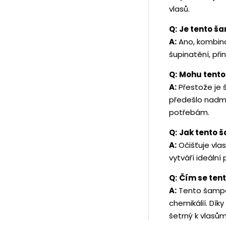
vlasů.
Q:
Je tento š
A:
Ano, kombina
šupinatění, při
Q:
Mohu tento
A:
Přestože je 
předešlo nadmě
potřebám.
Q:
Jak tento 
A:
Očišťuje vlas
vytváří ideální 
Q:
Čím se ten
A:
Tento šampon
chemikálií. Dík
šetrný k vlasům