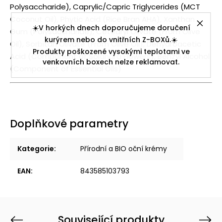
Polysaccharide), Caprylic/Capric Triglycerides (MCT
Coconut Oil), Phytic Acid (Rice Bran AHA), Xanthan
☀️V horkých dnech doporučujeme doručení
Gum (Polysaccharide), Cetearyl Olivate (From Olive
kurýrem nebo do vnitřních Z-BOXů.☀️
Oil), Sorbitan Olivate (From Olive Oil), Dehydroacetic
Produkty poškozené vysokými teplotami ve
Acid (Component of Solandra Flowers), Benzyl Alcohol
venkovních boxech nelze reklamovat.
(Component of Essential Oils)
Doplňkové parametry
Kategorie
:
Přírodní a BIO oční krémy
EAN
:
843585103793
Související produkty
Previous
Next