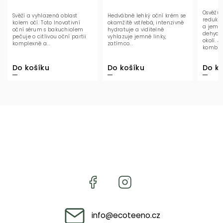
Osvěžuj
Svěží a vyhlazená oblast
Hedvábně lehký oční krém se
redukuj
kolem očí. Toto Inovativní
okamžitě vstřebá, intenzivně
a jemné
oční sérum s bakuchiolem
hydratuje a viditelně
dehydr
pečuje o citlivou oční partii
vyhlazuje jemné linky,
okolí. 
komplexně a...
zatímco...
kombin
kyseliny.
Do košíku
Do košíku
Do ko
info
@
ecoteeno.cz