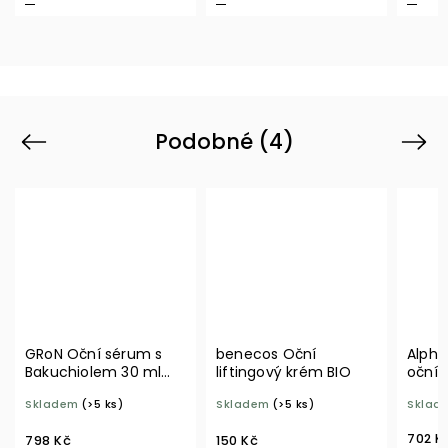
Podobné (4)
Previous
Next
GRoN Oční sérum s
benecos Oční
Alpha
Bakuchiolem 30 ml
liftingový krém BIO
oční 
BIO
ml BI
Skladem
(>5 ks)
Skladem
(>5 ks)
Sklad
702 K
798 Kč
150 Kč