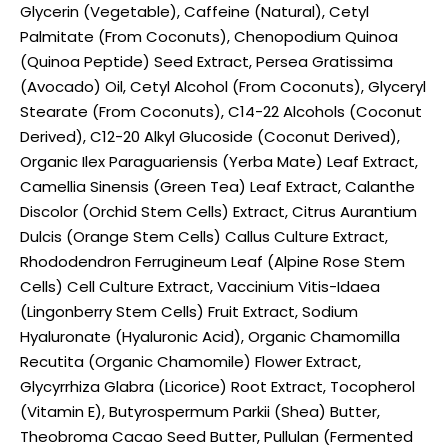
Glycerin (Vegetable), Caffeine (Natural), Cetyl
Palmitate (From Coconuts), Chenopodium Quinoa
(Quinoa Peptide) Seed Extract, Persea Gratissima
(Avocado) Oil, Cetyl Alcohol (From Coconuts), Glyceryl
Stearate (From Coconuts), C14-22 Alcohols (Coconut
Derived), C12-20 Alkyl Glucoside (Coconut Derived),
Organic Ilex Paraguariensis (Yerba Mate) Leaf Extract,
Camellia Sinensis (Green Tea) Leaf Extract, Calanthe
Discolor (Orchid Stem Cells) Extract, Citrus Aurantium
Dulcis (Orange Stem Cells) Callus Culture Extract,
Rhododendron Ferrugineum Leaf (Alpine Rose Stem
Cells) Cell Culture Extract, Vaccinium Vitis-Idaea
(Lingonberry Stem Cells) Fruit Extract, Sodium
Hyaluronate (Hyaluronic Acid), Organic Chamomilla
Recutita (Organic Chamomile) Flower Extract,
Glycyrrhiza Glabra (Licorice) Root Extract, Tocopherol
(Vitamin E), Butyrospermum Parkii (Shea) Butter,
Theobroma Cacao Seed Butter, Pullulan (Fermented