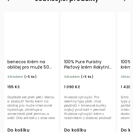
benecos Krém na
100% Pure Puristry
100% 
obličej pro muže 50
Pleťový krém Rakytník
krém 
ml BIO
řešetlákový 40 ml
okurk
Skladem
(>5 ks)
Skladem
(>5 ks)
Sklad
155 Kč
1 090 Kč
1 420 
Dopřejte své pleti péči, kterou
Hluboce vyživující. Pro
Extra h
si zaslouží! Tento krém na
všechny typy pleti. Více
typy ple
obličej pro muže intenzivně
peptidů + kmenové buňky
pořádno
hydratuje, zklidňuje a
zvyšují pružnost + pevnost.
intenzi
zanechává pleť jemnou a
Hluboce vyživující krém s
doslova
svěží. Díky extraktu z aloe vera
rakytníkem ji doslova probudí
okamžit
se rychle...
k...
Do košíku
Do košíku
Do ko