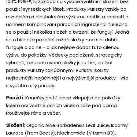
100% PURE®, si zakládá na vysoce kvalitním složení bez
použití syntetických látek. Produkty Puristry vznikly po
rozsáhlém a dlouholetém výzkumu rostlin a znalostí o
účinném kombinování přírodních ingrediencí. Nejedná
se o použití několika složek a tvrzení, že fungují. Jedná
se o hluboké poznání každé složky - co s ní dobře
funguje a co ne - a jak nejlépe dodat tuto cílenou
výživu do pokožky. Vědecky podložené, strategicky
vybrané, koncentrované složky jsou tím, co činí
produkty Puristry tak účinnými. Puristry jsou ty
nejšetrnější, nejúčinnější a nejvýživnější produkty - vše
s využitím síly přírody.
Použití:
Konečky prstů lehce vklepejte do pokožky
kolem očí včetně očních víček a také pod očima.
Používejte ráno a večer.
Složení:
Organic Aloe Barbadensis Leaf Juice, Isoamyl
Laurate (From Beets), Niacinamide (Vitamin B3),