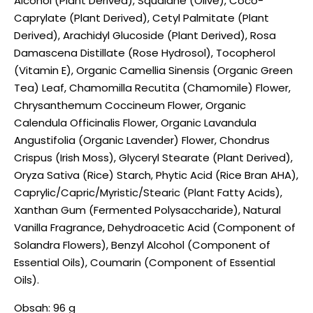
Alcohol (Plant Derived), Squalane (Olive), Coco-
Caprylate (Plant Derived), Cetyl Palmitate (Plant
Derived), Arachidyl Glucoside (Plant Derived), Rosa
Damascena Distillate (Rose Hydrosol), Tocopherol
(Vitamin E), Organic Camellia Sinensis (Organic Green
Tea) Leaf, Chamomilla Recutita (Chamomile) Flower,
Chrysanthemum Coccineum Flower, Organic
Calendula Officinalis Flower, Organic Lavandula
Angustifolia (Organic Lavender) Flower, Chondrus
Crispus (Irish Moss), Glyceryl Stearate (Plant Derived),
Oryza Sativa (Rice) Starch, Phytic Acid (Rice Bran AHA),
Caprylic/Capric/Myristic/Stearic (Plant Fatty Acids),
Xanthan Gum (Fermented Polysaccharide), Natural
Vanilla Fragrance, Dehydroacetic Acid (Component of
Solandra Flowers), Benzyl Alcohol (Component of
Essential Oils), Coumarin (Component of Essential
Oils).
Obsah: 96 g