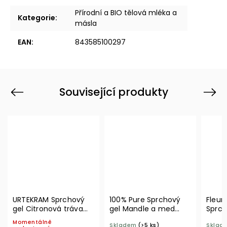
Přírodní a BIO tělová mléka a
Kategorie
:
másla
EAN
:
843585100297
Související produkty
Previous
Next
URTEKRAM Sprchový
100% Pure Sprchový
Fleurance
gel Citronová tráva
gel Mandle a med
Sprchový 
500 ml BIO
474 ml
Coursiana
Momentálně
Skladem
(>5 ks)
Skladem
(2