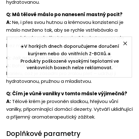
hydratovanou.
Q: Má tělové máslo po nanesení mastný pocit?
A:
Ne, i přes svou hutnou a krémovou konzistenci je
máslo navrženo tak, aby se rychle vstřebávalo a
zanechávalo pokožku intenzivně hydratovanou, ale
bez mastného filmu.
☀️V horkých dnech doporučujeme doručení
kurýrem nebo do vnitřních Z-BOXů.☀️
Q: Jak prospívá tento krém zralé pokožce?
Produkty poškozené vysokými teplotami ve
A:
Bohaté a výživné složky posilují kožní lipidovou
venkovních boxech nelze reklamovat.
bariéru, což je zásadní pro zralou pleť – udržují ji
hydratovanou, pružnou a mladistvou.
Q: Čím je vůně vanilky v tomto másle výjimečná?
A:
Tělové krém je provoněn sladkou, hřejivou vůní
vanilky, připomínající domácí dezerty. Vytváří uklidňující
a příjemný aromaterapeutický zážitek.
Doplňkové parametry