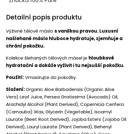
Značka
100% Pure
Detailní popis produktu
Výživné tělové máslo
s vanilkou pravou. Luxusní
našlehané máslo hluboce hydratuje, zjemňuje a
chrání pokožku.
Kolekce šlehaných tělových másel je
hloubkově
hydratační a dokáže vyživit i tu nejsušší pokožku.
Použití:
Vmasírujte do pokožky.
Složení:
Organic Aloe Barbadensis (Organic Aloe
Vera) Leaf Juice, Persea Gratissima (Avocado) Oil,
Arachidyl Alcohol (Plant Derived), Copernicia Cerifera
(Carnauba) Wax, Glycerin (Vegetable), Isoamyl
Laurate (Beet Root Derived), Jojoba Esters (Jojoba Oil
Derived), Lauryl Laurate (Plant Derived), Behenyl