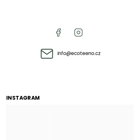
info
@
ecoteeno.cz
INSTAGRAM