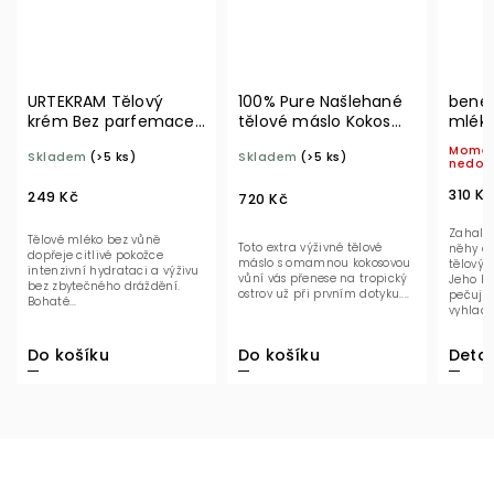
URTEKRAM Tělový
100% Pure Našlehané
benec
krém Bez parfemace
tělové máslo Kokos
mléko
200 ml BIO
96 g
BIO
Moment
Skladem
(>5 ks)
Skladem
(>5 ks)
nedost
310 Kč
249 Kč
720 Kč
Zahalte 
Tělové mléko bez vůně
Toto extra výživné tělové
něhy a h
dopřeje citlivé pokožce
máslo s omamnou kokosovou
tělovým 
intenzivní hydrataci a výživu
vůní vás přenese na tropický
Jeho boh
bez zbytečného dráždění.
ostrov už při prvním dotyku....
pečující
Bohaté...
vyhladí 
pokožku, 
Do košíku
Detail
Do košíku