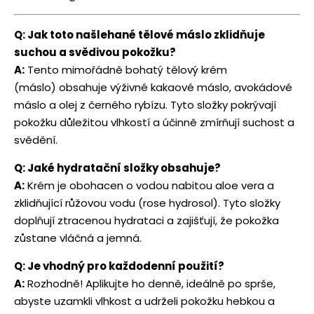
Q: Jak toto našlehané tělové máslo zklidňuje
suchou a svědivou pokožku?
A:
Tento mimořádně bohatý tělový krém
(máslo) obsahuje výživné kakaové máslo, avokádové
máslo a olej z černého rybízu. Tyto složky pokrývají
pokožku důležitou vlhkostí a účinně zmírňují suchost a
svědění.
Q: Jaké hydratační složky obsahuje?
A:
Krém je obohacen o vodou nabitou aloe vera a
zklidňující růžovou vodu (rose hydrosol). Tyto složky
doplňují ztracenou hydrataci a zajišťují, že pokožka
zůstane vláčná a jemná.
Q: Je vhodný pro každodenní použití?
A:
Rozhodně! Aplikujte ho denně, ideálně po sprše,
abyste uzamkli vlhkost a udrželi pokožku hebkou a