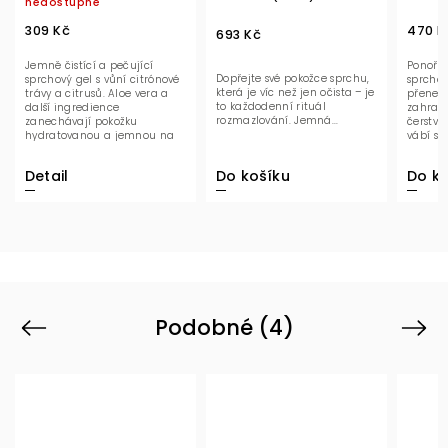
nedostupné
309 Kč
470 Kč
693 Kč
emně čistící a pečující
Ponořte se do
Dopřejte své pokožce sprchu,
prchový gel s vůní citrónové
sprchové chví
která je víc než jen očista – je
rávy a citrusů. Aloe vera a
přenese do s
to každodenní rituál
alší ingredience
zahrad Cours
rozmazlování. Jemná...
anechávají pokožku
čerstvých kvě
ydratovanou a jemnou na
vábí smysly. 
otek.
sprchový gel 
Detail
Do košík
Do košíku
Podobné (4)
Previous
Next