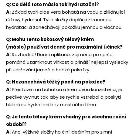
Q: Co dělá toto máslo tak hydratační?
A:
Základ tvoří aloe vera bohatá na vodu a zklidňující
růžový hydrosol. Tyto složky doplňují ztracenou
hydrataci a zanechávají pokožku jemnou a vláčnou.
Q: Mohu tento kokosový tělový krém
(máslo) používat denně pro maximální účinek?
A:
Rozhodně! Denní aplikace, zejména po sprše,
pomáhá uzamknout vlhkost a přináší nejlepší výsledky
při udržování jemné a hebké pokožky.
Q: Nezanechává těžký pocit na pokožce?
A:
Přestože má bohatou a krémovou konzistenci, je
pečlivě vyvinut tak, aby se rychle vstřebal a poskytl
hlubokou hydrataci bez mastného filmu.
Q: Je tento tělový krém vhodný pro všechna roční
období?
A:
Ano, výživné složky ho činí ideálním pro zimní