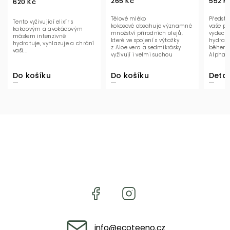
265 Kč
552 K
620 Kč
Tělové mléko
Předsta
Tento vyživující elixír s
kokosové obsahuje významné
vaše po
kakaovým a avokádovým
množství přírodních olejů,
vydech
máslem intenzivně
které ve spojení s výtažky
hydrat
hydratuje, vyhlazuje a chrání
z Aloe vera a sedmikrásky
během n
vaši...
vyživují i velmi suchou
Alphano
pokožku a pomáhají ji...
termáln
Do košíku
Do košíku
Detai
info
@
ecoteeno.cz