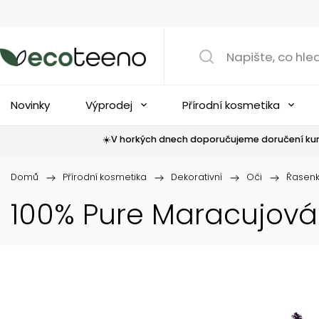
Novinky
Výprodej
Přírodní kosmetika
☀️V horkých dnech doporučujeme doručení kur
Domů
/
Přírodní kosmetika
/
Dekorativní
/
Oči
/
Řasen
100% Pure Maracujová