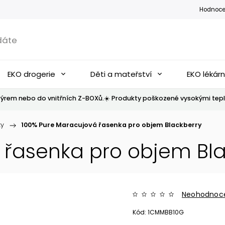
Hodnoce
EKO drogerie
Děti a mateřství
EKO lékár
ýrem nebo do vnitřních Z-BOXů.☀️ Produkty poškozené vysokými tepl
ky
/
100% Pure Maracujová řasenka pro objem Blackberry
 řasenka pro objem Bla
Neohodnoc
Kód:
1CMMBB10G