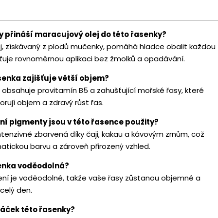
y přináší maracujový olej do této řasenky?
j, získávaný z plodů mučenky, pomáhá hladce obalit každou
išťuje rovnoměrnou aplikaci bez žmolků a opadávání.
senka zajišťuje větší objem?
 obsahuje provitamín B5 a zahušťující mořské řasy, které
rují objem a zdravý růst řas.
dní pigmenty jsou v této řasence použity?
ntenzivně zbarvená díky čaji, kakau a kávovým zrnům, což
atickou barvu a zároveň přirozený vzhled.
senka voděodolná?
ožení je voděodolné, takže vaše řasy zůstanou objemné a
celý den.
rtáček této řasenky?