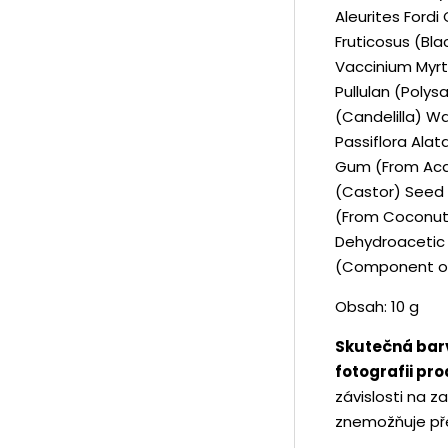
Aleurites Ford
Fruticosus (Blac
Vaccinium Myrtil
Pullulan (Poly
(Candelilla) Wa
Passiflora Alat
Gum (From Aca
(Castor) Seed 
(From Coconuts
Dehydroacetic A
(Component of E
Obsah: 10 g
Skutečná barv
fotografii pr
závislosti na za
znemožňuje pře