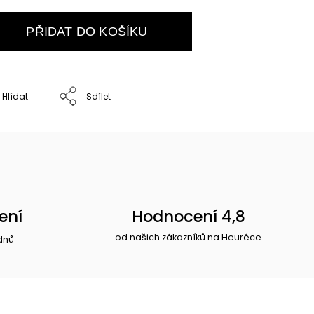
PŘIDAT DO KOŠÍKU
Hlídat
Sdílet
ení
Hodnocení 4,8
od našich zákazníků na Heuréce
dnů