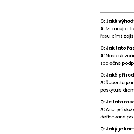
Q: Jaké výhod
A:
Maracuja ole
řasu, čímž zaj
Q: Jak tato řa
A:
Naše složení
společně podpo
Q: Jaké příro
A:
Řasenka je i
poskytuje dram
Q: Je tato řa
A:
Ano, její sl
definované po 
Q: Jaký je ka