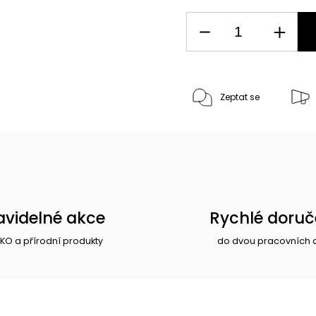
Zeptat se
avidelné akce
Rychlé doruč
EKO a přírodní produkty
do dvou pracovních 