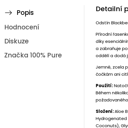
Detailní 
Popis
Odstín Blackbe
Hodnocení
Přírodní řasen
Diskuze
díky esenciáln
a zabraňuje po
Značka
100% Pure
oddělí a dodá 
Jemné, zcela p
čočkám ani cit
Použití:
Natočte
Během několika
požadovaného pr
Složení:
Aloe 
Hydrogenated Jo
Coconuts), Gly