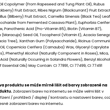
i Oil Copolymer (From Rapeseed and Tung Plant Oil), Rubus
kberry) Fruit Extract, Ribes Nigrum (Blackcurrant) Fruit Extract
lus (Bilberry) Fruit Extract, Camellia Sinensis (Black Tea) Leaf
saccharide from Fermented Cassava Plant), Euphorbia Cerife
x, Panothenic Acid (Pro-Vitamin B5), Biotin (Vitamin B7),
a (Maracuja) Seed Oil, Tocopherol (Vitamin E), Acacia Senega
cia Tree), Xanthan Gum (Polysaccharide), Ricinus Communi
Oil, Copernicia Cerifera (Carnauba) Wax, Glyceryl Caprylate
), Phenethyl Alcohol (Naturally Component in Roses), Mica,
cid (Naturally Occurring in Solandra Flowers), Benzyl Alcohol
ssential Oils) May Contain: CI 77891, CI 77499, CI 77491
a produktu se může mírně lišit od barvy zobrazené na
oduktu.
Zobrazení barev na internetu se může velmi lišit v
řízení / prohlížeči / displeji / kontrastu a nastavení barev, co
sné zobrazení barev na internetu.