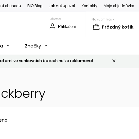
ní obchodu
BIO Blog
Jak nakupovat
Kontakty
Moje objednávka
Nákupní košík
Prázdný košík
Přihlášení
na
Značky
otami ve venkovních boxech nelze reklamovat.
ckberry
eno