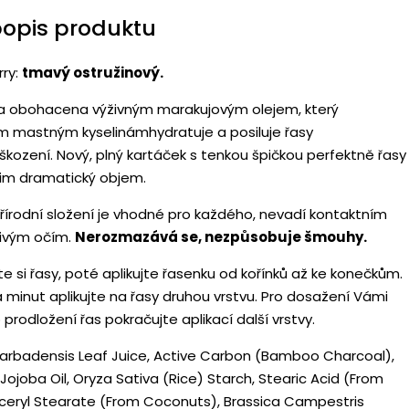
popis produktu
rry:
tmavý ostružinový.
ka obohacena výživným marakujovým olejem, který
ím mastným kyselinámhydratuje a posiluje řasy
škození. Nový, plný kartáček s tenkou špičkou perfektně řasy
jim dramatický objem.
řírodní složení je vhodné pro každého, nevadí kontaktním
livým očím.
Nerozmazává se, nezpůsobuje šmouhy.
 si řasy, poté aplikujte řasenku od kořínků až ke konečkům.
 minut aplikujte na řasy druhou vrstvu. Pro dosažení Vámi
odložení řas pokračujte aplikací další vrstvy.
Barbadensis Leaf Juice, Active Carbon (Bamboo Charcoal),
joba Oil, Oryza Sativa (Rice) Starch, Stearic Acid (From
ceryl Stearate (From Coconuts), Brassica Campestris