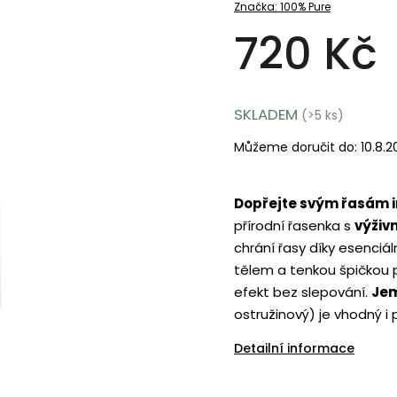
Značka:
100% Pure
720 Kč
SKLADEM
(>5 ks)
Můžeme doručit do:
10.8.
Dopřejte svým řasám in
přírodní řasenka s
výživ
chrání řasy díky esenciá
tělem a tenkou špičkou p
efekt bez slepování.
Jem
ostružinový) je vhodný i 
Detailní informace