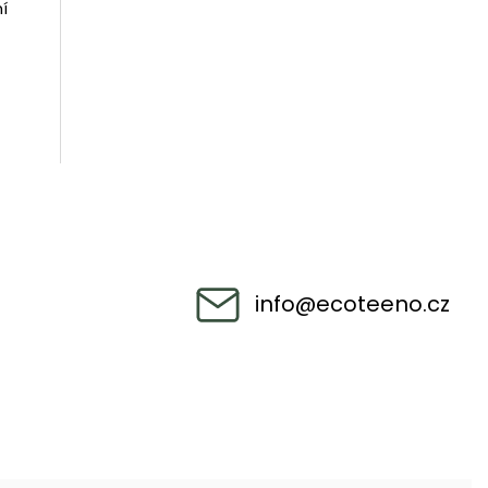
í
info
@
ecoteeno.cz