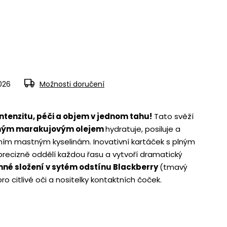
2026
Možnosti doručení
tenzitu, péči a objem v jednom tahu!
Tato svěží
ným marakujovým olejem
hydratuje, posiluje a
lním mastným kyselinám. Inovativní kartáček s plným
recizně oddělí každou řasu a vytvoří dramatický
né složení v sytém odstínu Blackberry
(tmavý
pro citlivé oči a nositelky kontaktních čoček.