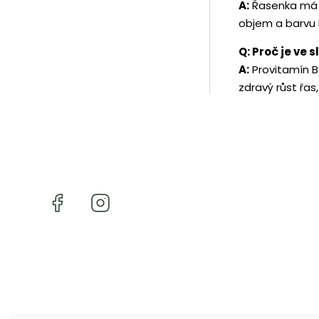
A:
Řasenka má z
objem a barvu 
Q: Proč je ve 
A:
Provitamín B
zdravý růst řas,