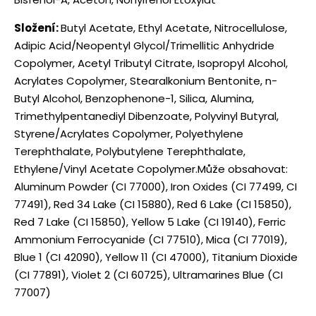
Složení:
Butyl Acetate, Ethyl Acetate, Nitrocellulose,
Adipic Acid/Neopentyl Glycol/Trimellitic Anhydride
Copolymer, Acetyl Tributyl Citrate, Isopropyl Alcohol,
Acrylates Copolymer, Stearalkonium Bentonite, n-
Butyl Alcohol, Benzophenone-1, Silica, Alumina,
Trimethylpentanediyl Dibenzoate, Polyvinyl Butyral,
Styrene/Acrylates Copolymer, Polyethylene
Terephthalate, Polybutylene Terephthalate,
Ethylene/Vinyl Acetate Copolymer.Může obsahovat:
Aluminum Powder (CI 77000), Iron Oxides (CI 77499, CI
77491), Red 34 Lake (CI 15880), Red 6 Lake (CI 15850),
Red 7 Lake (CI 15850), Yellow 5 Lake (CI 19140), Ferric
Ammonium Ferrocyanide (CI 77510), Mica (CI 77019),
Blue 1 (CI 42090), Yellow 11 (CI 47000), Titanium Dioxide
(CI 77891), Violet 2 (CI 60725), Ultramarines Blue (CI
77007)