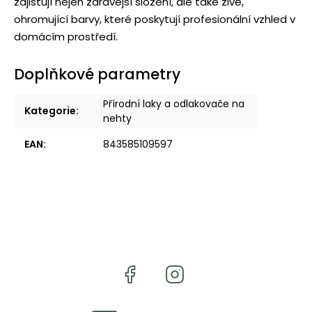
zajišťují nejen zdravější složení, ale také živé,
ohromující barvy, které poskytují profesionální vzhled v
domácím prostředí.
Doplňkové parametry
Přírodní laky a odlakovače na
Kategorie
:
nehty
EAN
:
843585109597