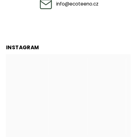
info
@
ecoteeno.cz
INSTAGRAM