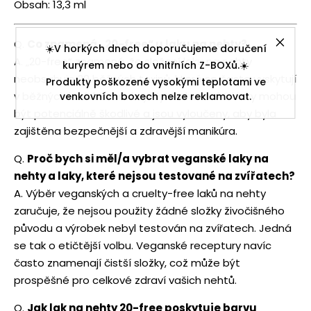
Obsah: 13,3 ml
Q.
Co znamená „20-free“ u laku na nehty?
☀️V horkých dnech doporučujeme doručení
A. „20-free“ znamená, že složení laku na nehty
kurýrem nebo do vnitřních Z-BOXů.☀️
neobsahuje 20 běžných toxinů, které se často vyskytují
Produkty poškozené vysokými teplotami ve
v běžných lacích na nehty. Tyto chemické látky mohou
venkovních boxech nelze reklamovat.
být potenciálně škodlivé a jsou vyloučeny, aby byla
zajištěna bezpečnější a zdravější manikúra.
Q.
Proč bych si měl/a vybrat veganské laky na
nehty a laky, které nejsou testované na zvířatech?
A. Výběr veganských a cruelty-free laků na nehty
zaručuje, že nejsou použity žádné složky živočišného
původu a výrobek nebyl testován na zvířatech. Jedná
se tak o etičtější volbu. Veganské receptury navíc
často znamenají čistší složky, což může být
prospěšné pro celkové zdraví vašich nehtů.
Q.
Jak lak na nehty 20-free poskytuje barvu