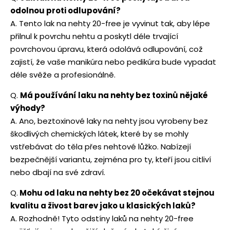
odolnou proti odlupování?
A. Tento lak na nehty 20-free je vyvinut tak, aby lépe
přilnul k povrchu nehtu a poskytl déle trvající
povrchovou úpravu, která odolává odlupování, což
zajistí, že vaše manikúra nebo pedikúra bude vypadat
déle svěže a profesionálně.
Q.
Má používání laku na nehty bez toxinů nějaké
výhody?
A. Ano, beztoxinové laky na nehty jsou vyrobeny bez
škodlivých chemických látek, které by se mohly
vstřebávat do těla přes nehtové lůžko. Nabízejí
bezpečnější variantu, zejména pro ty, kteří jsou citliví
nebo dbají na své zdraví.
Q.
Mohu od laku na nehty bez 20 očekávat stejnou
kvalitu a živost barev jako u klasických laků?
A. Rozhodně! Tyto odstíny laků na nehty 20-free