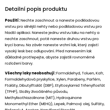
Detailní popis produktu
Použití:
Nechte zaschnout a naneste podkladovou
vrstvu pro silnější nehty nebo podkladovou vrstvu pro
hladší aplikaci. Naneste jednu vrstvu laku na nehty a
nechte zaschnout; poté naneste druhou vrstvu pro
krycí barvu. Na závěr naneste vrchní lak, který zajistí
vysoký lesk bez odlupování. Před nanesením lak
důkladně protřepejte, abyste zajistili rovnoměrné
rozložení barvy.
Všechny laky neobsahují:
Formaldehyd, Toluen, Kafr,
Formaldehydová pryskyřice, Xylen, Parabeny, Parfém,
Ftaláty, Dibutylftalát (DBP), Etyltosylamid Trifenylfosfát
(TPHP), Složky živočišného původu,
Methylisothiazolinone (MIT), Hydroquinone
Monomethyl Ether (MEHQ), Lepek, Palmový olej, Sulfáty,
Bisfenol-A, Aceton, Nonylfenol Etoxylát