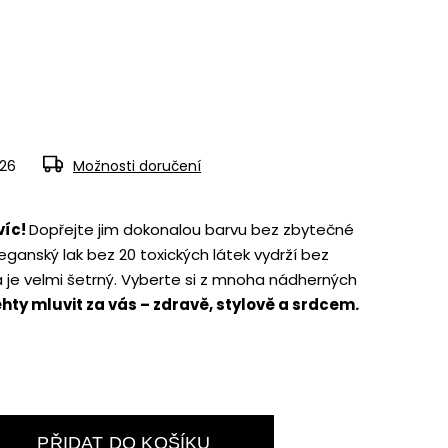
026
Možnosti doručení
víc!
Dopřejte jim dokonalou barvu bez zbytečné
eganský lak bez 20 toxických látek vydrží bez
a je velmi šetrný. Vyberte si z mnoha nádherných
hty mluvit za vás – zdravě, stylově a srdcem.
PŘIDAT DO KOŠÍKU