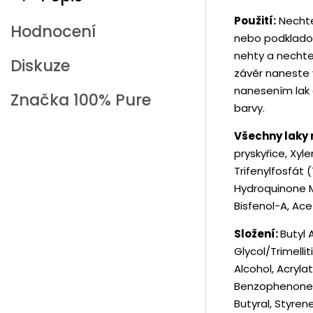
Použití:
Nechte
Hodnocení
nebo podkladovo
nehty a nechte
Diskuze
závěr naneste v
nanesením lak d
Značka
100% Pure
barvy.
Všechny laky
pryskyřice, Xyl
Trifenylfosfát 
Hydroquinone M
Bisfenol-A, Ace
Složení:
Butyl 
Glycol/Trimelli
Alcohol, Acryla
Benzophenone-1,
Butyral, Styre