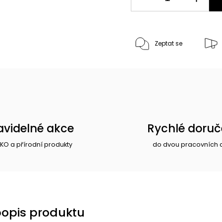
Zeptat se
avidelné akce
Rychlé doruč
EKO a přírodní produkty
do dvou pracovních 
popis produktu