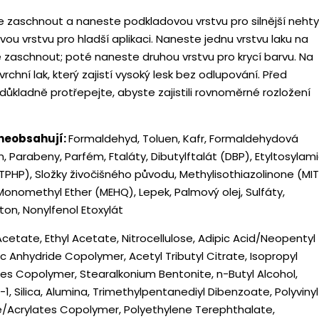
 zaschnout a naneste podkladovou vrstvu pro silnější nehty
u vrstvu pro hladší aplikaci. Naneste jednu vrstvu laku na
 zaschnout; poté naneste druhou vrstvu pro krycí barvu. Na
rchní lak, který zajistí vysoký lesk bez odlupování. Před
ůkladně protřepejte, abyste zajistili rovnoměrné rozložení
 neobsahují:
Formaldehyd, Toluen, Kafr, Formaldehydová
en, Parabeny, Parfém, Ftaláty, Dibutylftalát (DBP), Etyltosylam
(TPHP), Složky živočišného původu, Methylisothiazolinone (MIT
onomethyl Ether (MEHQ), Lepek, Palmový olej, Sulfáty,
ton, Nonylfenol Etoxylát
Acetate, Ethyl Acetate, Nitrocellulose, Adipic Acid/Neopentyl
tic Anhydride Copolymer, Acetyl Tributyl Citrate, Isopropyl
tes Copolymer, Stearalkonium Bentonite, n-Butyl Alcohol,
 Silica, Alumina, Trimethylpentanediyl Dibenzoate, Polyvinyl
ne/Acrylates Copolymer, Polyethylene Terephthalate,