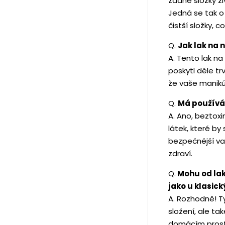
žádné složky ž
Jedná se tak o
čistší složky, 
Q.
Jak lak na 
A. Tento lak na
poskytl déle tr
že vaše manikú
Q.
Má používán
A. Ano, beztox
látek, které by
bezpečnější var
zdraví.
Q.
Mohu od lak
jako u klasic
A. Rozhodně! Ty
složení, ale tak
domácím prost