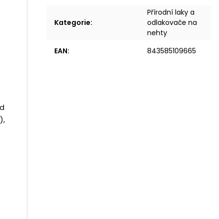
Přírodní laky a
Kategorie
:
odlakovače na
nehty
EAN
:
843585109665
id
),