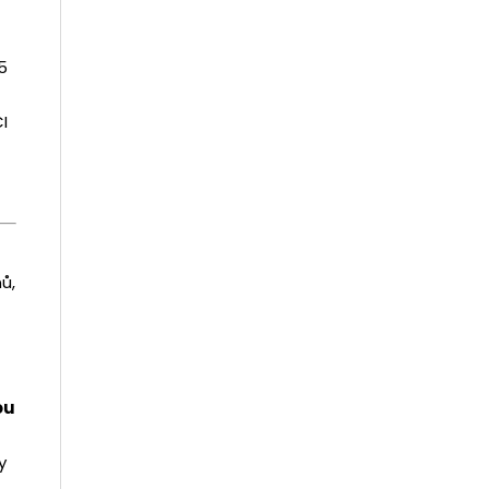
5
CI
ů,
ou
y