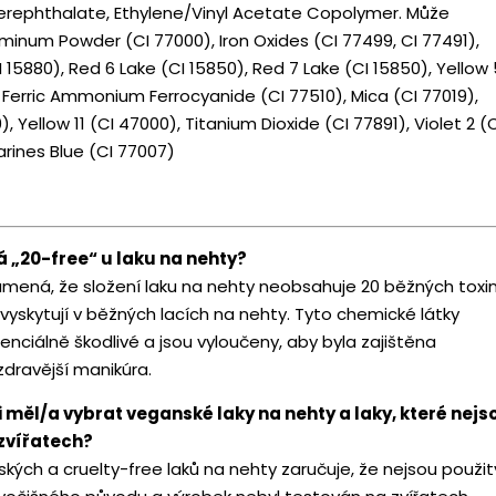
erephthalate, Ethylene/Vinyl Acetate Copolymer. Může
minum Powder (CI 77000), Iron Oxides (CI 77499, CI 77491),
 15880), Red 6 Lake (CI 15850), Red 7 Lake (CI 15850), Yellow 
, Ferric Ammonium Ferrocyanide (CI 77510), Mica (CI 77019),
), Yellow 11 (CI 47000), Titanium Dioxide (CI 77891), Violet 2 (
rines Blue (CI 77007)
 „20-free“ u laku na nehty?
namená, že složení laku na nehty neobsahuje 20 běžných toxin
vyskytují v běžných lacích na nehty. Tyto chemické látky
nciálně škodlivé a jsou vyloučeny, aby byla zajištěna
zdravější manikúra.
i měl/a vybrat veganské laky na nehty a laky, které nejs
zvířatech?
kých a cruelty-free laků na nehty zaručuje, že nejsou použit