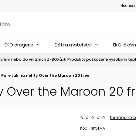
Hodnoce
EKO drogerie
Děti a mateřství
EKO lékár
ýrem nebo do vnitřních Z-BOXů.☀️ Produkty poškozené vysokými tepl
 Pure Lak na nehty Over the Maroon 20 free
y Over the Maroon 20 f
Neohodnoc
Kód:
1NPOTMA