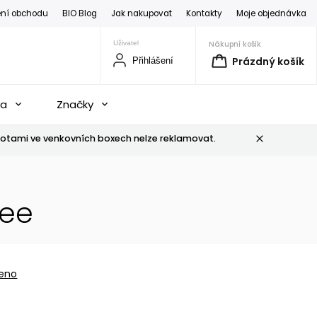
ní obchodu
BIO Blog
Jak nakupovat
Kontakty
Moje objednávka
Nákupní košík
Prázdný košík
Přihlášení
na
Značky
otami ve venkovních boxech nelze reklamovat.
ree
eno