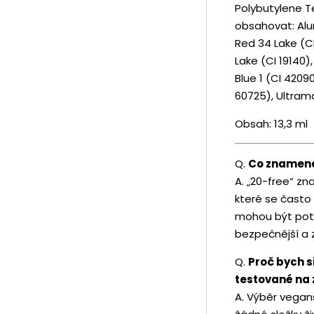
Polybutylene T
obsahovat: Alu
Red 34 Lake (CI
Lake (CI 19140)
Blue 1 (CI 42090
60725), Ultrama
Obsah: 13,3 ml
Q.
Co znamená
A. „20-free“ z
které se často 
mohou být pote
bezpečnější a 
Q.
Proč bych s
testované na 
A. Výběr vegans