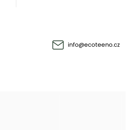
info
@
ecoteeno.cz