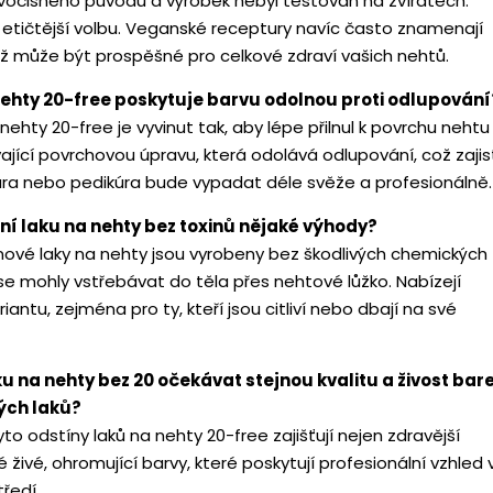
ivočišného původu a výrobek nebyl testován na zvířatech.
 etičtější volbu. Veganské receptury navíc často znamenají
což může být prospěšné pro celkové zdraví vašich nehtů.
nehty 20-free poskytuje barvu odolnou proti odlupování
 nehty 20-free je vyvinut tak, aby lépe přilnul k povrchu nehtu
vající povrchovou úpravu, která odolává odlupování, což zajist
ra nebo pedikúra bude vypadat déle svěže a profesionálně.
í laku na nehty bez toxinů nějaké výhody?
inové laky na nehty jsou vyrobeny bez škodlivých chemických
 se mohly vstřebávat do těla přes nehtové lůžko. Nabízejí
iantu, zejména pro ty, kteří jsou citliví nebo dbají na své
u na nehty bez 20 očekávat stejnou kvalitu a živost bar
kých laků?
to odstíny laků na nehty 20-free zajišťují nejen zdravější
é živé, ohromující barvy, které poskytují profesionální vzhled 
ředí.