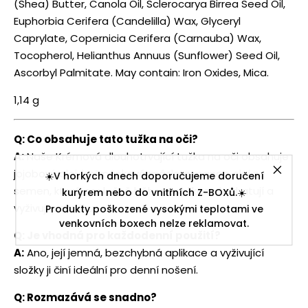
(Shea) Butter, Canola Oil, Sclerocarya Birrea Seed Oil,
Euphorbia Cerifera (Candelilla) Wax, Glyceryl
Caprylate, Copernicia Cerifera (Carnauba) Wax,
Tocopherol, Helianthus Annuus (Sunflower) Seed Oil,
Ascorbyl Palmitate. May contain: Iron Oxides, Mica.
1,14 g
Q: Co obsahuje tato tužka na oči?
A:
Naše Krémová dlouhotrvající tužka na oči obsahuje
jojobový olej, heřmánkové máslo a mango olej ze
☀️V horkých dnech doporučujeme doručení
semen, které společně během aplikace hydratují a
kurýrem nebo do vnitřních Z-BOXů.☀️
vyživují pokožku.
Produkty poškozené vysokými teplotami ve
venkovních boxech nelze reklamovat.
Q: Je vhodná pro každodenní použití?
A:
Ano, její jemná, bezchybná aplikace a vyživující
složky ji činí ideální pro denní nošení.
Q: Rozmazává se snadno?