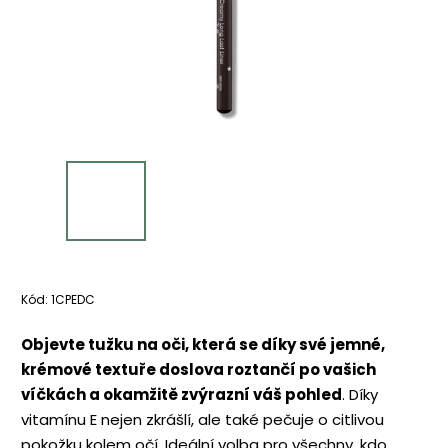
Kód:
1CPEDC
Objevte tužku na oči, která se díky své jemné,
krémové textuře doslova roztančí po vašich
víčkách a okamžitě zvýrazní váš pohled
. Díky
vitamínu E nejen zkrášlí, ale také pečuje o citlivou
pokožku kolem očí. Ideální volba pro všechny, kdo