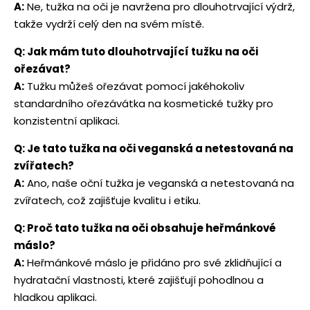
A:
Ne, tužka na oči je navržena pro dlouhotrvající výdrž,
takže vydrží celý den na svém místě.
Q: Jak mám tuto dlouhotrvající tužku na oči
ořezávat?
A:
Tužku můžeš ořezávat pomocí jakéhokoliv
standardního ořezávátka na kosmetické tužky pro
konzistentní aplikaci.
Q: Je tato tužka na oči veganská a netestovaná na
zvířatech?
A:
Ano, naše oční tužka je veganská a netestovaná na
zvířatech, což zajišťuje kvalitu i etiku.
Q: Proč tato tužka na oči obsahuje heřmánkové
máslo?
A:
Heřmánkové máslo je přidáno pro své zklidňující a
hydratační vlastnosti, které zajišťují pohodlnou a
hladkou aplikaci.