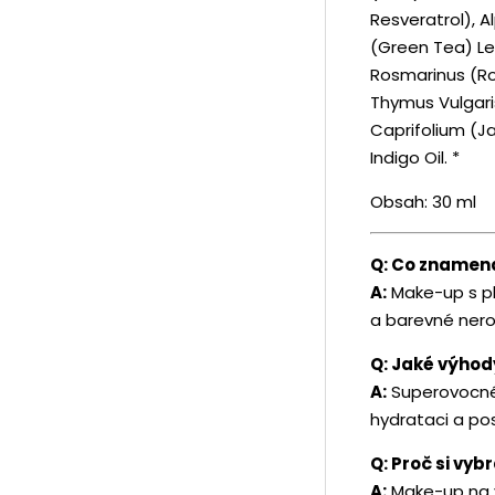
Resveratrol), A
(Green Tea) Lea
Rosmarinus (Ro
Thymus Vulgari
Caprifolium (J
Indigo Oil. *
Obsah: 30 ml
Q: Co znamená
A:
Make-up s pln
a barevné nerov
Q: Jaké výhod
A:
Superovocné o
hydrataci a pos
Q: Proč si vy
A:
Make-up na vo