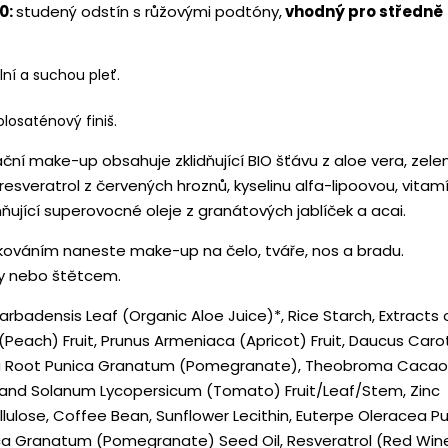
0:
studený odstín s růžovými podtóny,
vhodný pro středně
ní a suchou pleť.
olosaténový finiš.
ční make-up obsahuje zklidňující BIO šťávu z aloe vera, zele
 resveratrol z červených hroznů, kyselinu alfa-lipoovou, vitam
ňující superovocné oleje z granátových jablíček a acai.
kováním naneste make-up na čelo, tváře, nos a bradu.
y nebo štětcem.
Barbadensis Leaf (Organic Aloe Juice)*, Rice Starch, Extracts 
(Peach) Fruit, Prunus Armeniaca (Apricot) Fruit, Daucus Caro
va Root Punica Granatum (Pomegranate), Theobroma Cacao
and Solanum Lycopersicum (Tomato) Fruit/Leaf/Stem, Zinc
llulose, Coffee Bean, Sunflower Lecithin, Euterpe Oleracea Pu
nica Granatum (Pomegranate) Seed Oil, Resveratrol (Red Win