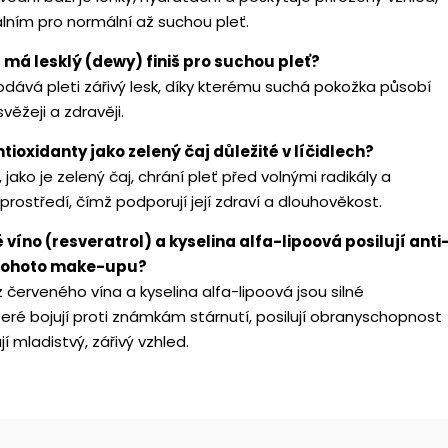
álním pro normální až suchou pleť.
 má lesklý (dewy) finiš pro suchou pleť?
dodává pleti zářivý lesk, díky kterému suchá pokožka působí
věžeji a zdravěji.
ntioxidanty jako zelený čaj důležité v líčidlech?
 jako je zelený čaj, chrání pleť před volnými radikály a
y prostředí, čímž podporují její zdraví a dlouhověkost.
 víno (resveratrol) a kyselina alfa-lipoová posilují anti
 tohoto make-upu?
 červeného vína a kyselina alfa-lipoová jsou silné
teré bojují proti známkám stárnutí, posilují obranyschopnost
í mladistvý, zářivý vzhled.