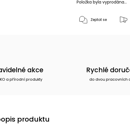
Položka byla vyprodána…
Zeptat se
avidelné akce
Rychlé doruč
EKO a přírodní produkty
do dvou pracovních 
popis produktu