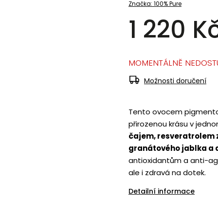
Značka:
100% Pure
1 220 K
MOMENTÁLNĚ NEDOST
Možnosti doručení
Tento ovocem pigmentov
přirozenou krásu v jedno
čajem, resveratrolem 
granátového jablka a a
antioxidantům a anti-ag
ale i zdravá na dotek.
Detailní informace