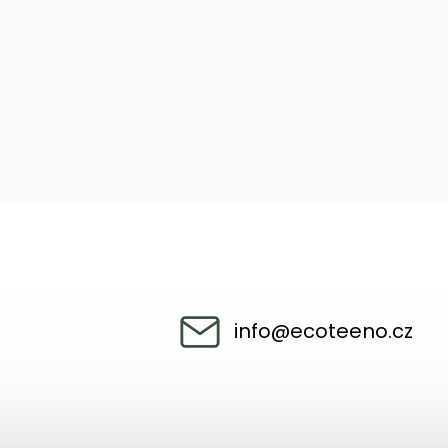
info
@
ecoteeno.cz