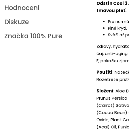
Odstín Cool 3.
Hodnocení
tmavou pleť.
Diskuze
Pro normál
Plné krytí.
Značka
100% Pure
Svěží až p
Zdravý, hydrata
čaj, anti-aging
E, pokožku zjem
Použití
: Nateč
Rozetřete prst
Složení
: Aloe 
Prunus Persica 
(Carrot) Sati
(Cocoa Bean) 
Oxide, Plant Ce
(Acai) Oil, Pu