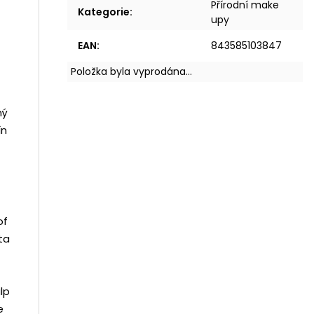
Přírodní make
Kategorie
:
upy
EAN
:
843585103847
Položka byla vyprodána…
ný
ín
of
ta
lp
e