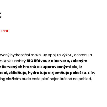
č
UPNÉ
aný hydratační make-up spojuje výživu, ochranu a
m kroku. Nabitý
BIO šťávou z aloe vera, zeleným
z červených hroznů a superovocnými oleji z
cai, zklidňuje, hydratuje a zjemňuje pokožku.
Díky
ing složkám bude vaše pleť nejen krásná na pohled,