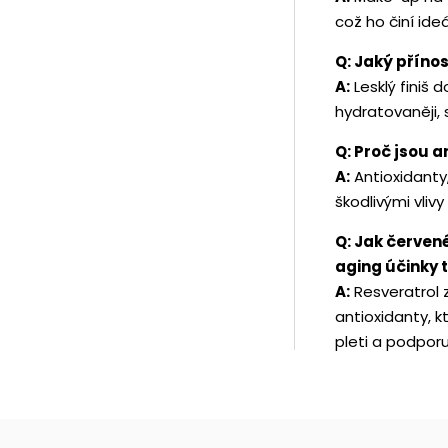
což ho činí ide
Q: Jaký přínos
A:
Lesklý finiš 
hydratovaněji, s
Q: Proč jsou a
A:
Antioxidanty,
škodlivými vliv
Q: Jak červené
aging účinky
A:
Resveratrol z
antioxidanty, k
pleti a podporuj