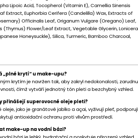
lpha Lipoic Acid, Tocopherol (Vitamin E), Camellia Sinensis
f Extract, Euphorbia Cerifera (Candelilla) Wax, Extracts of
semary) Officinalis Leaf, Origanum Vulgare (Oregano) Leaf,
s (Thymus) Flower/Leaf Extract, Vegetable Glycerin, Lonicera
apanese Honeysuckle), Silica, Turmeric, Bamboo Charcoal,
 „plné krytí“ u make-upu?
ým krytím je navržen tak, aby zakryl nedokonalosti, zarudnu
nosti, čímž vytváří jednotný tón pleti a bezchybný vzhled.
y přinášejí superovocné oleje pleti?
leje, jako je granátové jablko a açai, vyživují pleť, podporuj
kytují antioxidační ochranu proti vlivům prostředí.
brat make-up na vodní bázi?
dní bázi je lehký, hydratační a poskytuje přirozený vzhled,