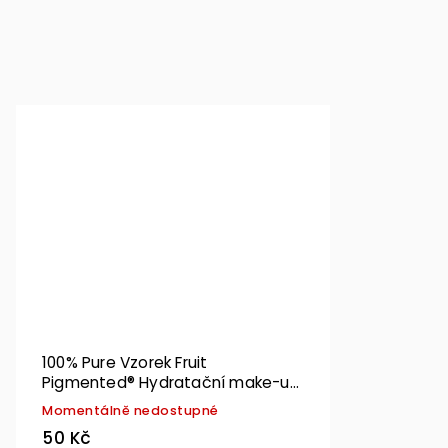
100% Pure Vzorek Fruit
Pigmented® Hydratační make-up
Cool 3.0
Momentálně nedostupné
50 Kč