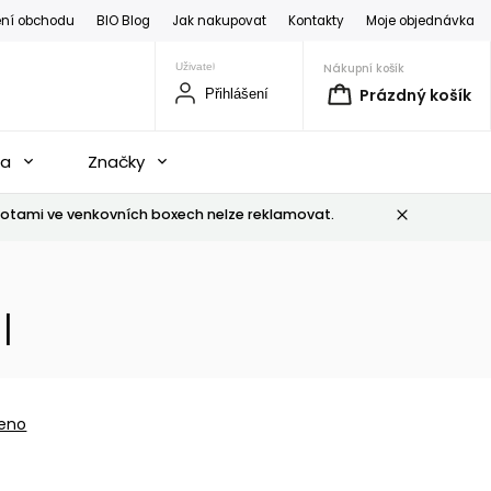
ní obchodu
BIO Blog
Jak nakupovat
Kontakty
Moje objednávka
Nákupní košík
Prázdný košík
Přihlášení
na
Značky
otami ve venkovních boxech nelze reklamovat.
l
eno