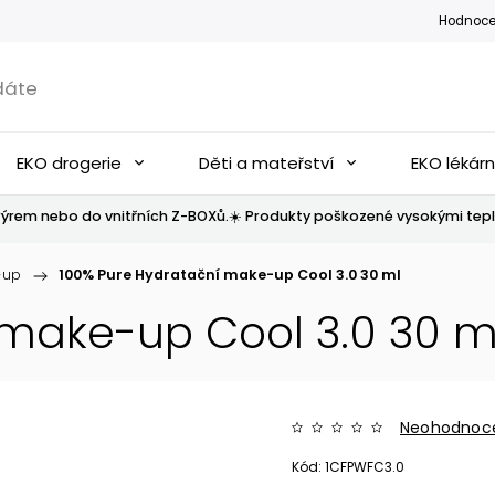
Hodnoce
EKO drogerie
Děti a mateřství
EKO lékár
ýrem nebo do vnitřních Z-BOXů.☀️ Produkty poškozené vysokými tepl
-up
/
100% Pure Hydratační make-up Cool 3.0 30 ml
 make-up Cool 3.0 30 m
Neohodnoc
Kód:
1CFPWFC3.0