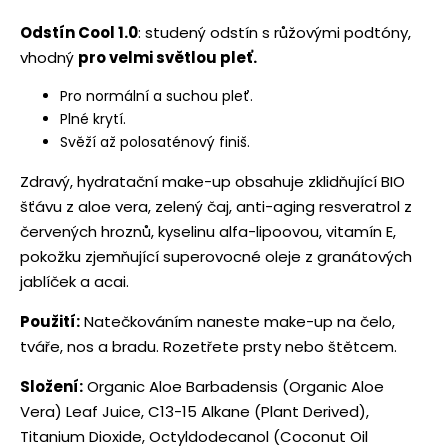
Odstín Cool 1.0
: studený odstín s růžovými podtóny,
vhodný
pro velmi světlou pleť.
Pro normální a suchou pleť.
Plné krytí.
Svěží až polosaténový finiš.
Zdravý, hydratační make-up obsahuje zklidňující BIO
šťávu z aloe vera, zelený čaj, anti-aging resveratrol z
červených hroznů, kyselinu alfa-lipoovou, vitamín E,
pokožku zjemňující superovocné oleje z granátových
jablíček a acai.
Použití:
Natečkováním naneste make-up na čelo,
tváře, nos a bradu. Rozetřete prsty nebo štětcem.
Složení:
Organic Aloe Barbadensis (Organic Aloe
Vera) Leaf Juice, C13-15 Alkane (Plant Derived),
Titanium Dioxide, Octyldodecanol (Coconut Oil