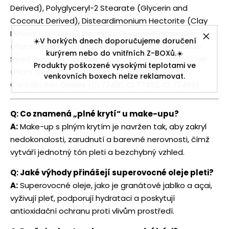
Derived), Polyglyceryl-2 Stearate (Glycerin and
Coconut Derived), Disteardimonium Hectorite (Clay
Mineral Hectorite), Disodium Stearoyl Glutamate
☀️V horkých dnech doporučujeme doručení
(Plant Derived), Castor Oil/IPDI Copolymer (Castor
kurýrem nebo do vnitřních Z-BOXů.☀️
Seed Derived), Dilinoleic Acid/Butanediol Copolymer
Produkty poškozené vysokými teplotami ve
(Plant Derived), Citric Acid (To Balance pH). May
venkovních boxech nelze reklamovat.
Contain: Iron Oxides (CI 77491, CI 77492, CI 77499)
Q: Co znamená „plné krytí“ u make-upu?
A:
Make-up s plným krytím je navržen tak, aby zakryl
nedokonalosti, zarudnutí a barevné nerovnosti, čímž
vytváří jednotný tón pleti a bezchybný vzhled.
Q: Jaké výhody přinášejí superovocné oleje pleti?
A:
Superovocné oleje, jako je granátové jablko a açai,
vyživují pleť, podporují hydrataci a poskytují
antioxidační ochranu proti vlivům prostředí.