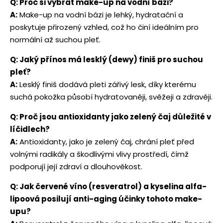
Q: Proč si vybrat make-up na vodní bázi?
A:
Make-up na vodní bázi je lehký, hydratační a
poskytuje přirozený vzhled, což ho činí ideálním pro
normální až suchou pleť.
Q: Jaký přínos má lesklý (dewy) finiš pro suchou
pleť?
A:
Lesklý finiš dodává pleti zářivý lesk, díky kterému
suchá pokožka působí hydratovaněji, svěžeji a zdravěji.
Q: Proč jsou antioxidanty jako zelený čaj důležité v
líčidlech?
A:
Antioxidanty, jako je zelený čaj, chrání pleť před
volnými radikály a škodlivými vlivy prostředí, čímž
podporují její zdraví a dlouhověkost.
Q: Jak červené víno (resveratrol) a kyselina alfa-
lipoová posilují anti-aging účinky tohoto make-
upu?