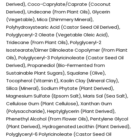
Derived), Coco-Caprylate/Caprate (Coconut
Derived), Undecane (From Plant Oils), Glycerin
(Vegetable), Mica (Shimmery Mineral),
Polyhydroxystearic Acid (Castor Seed Oil Derived),
Polyglyceryl-2 Oleate (Vegetable Oleic Acid),
Tridecane (From Plant Oils), Polyglyceryl-2
Isostearate/Dimer Dilinoleate Copolymer (From Plant
Oils), Polyglyceryl-3 Polyricinoleate (Castor Seed Oil
Derived), Propanediol (Bio-Fermented from
Sustainable Plant Sugars), Squalane (Olive),
Tocopherol (Vitamin E), Kaolin Clay (Mineral Clay),
Silica (Mineral), Sodium Phytate (Plant Derived),
Magnesium Sulfate (Epsom Salt), Maris Sal (Sea Salt),
Cellulose Gum (Plant Cellulose), Xanthan Gum
(Polysaccharide), Heptylglycerin (Plant Derived),
Phenethyl Alcohol (From Flower Oils), Pentylene Glycol
(Plant Derived), Hydrogenated Lecithin (Plant Derived),
Polyglyceryl-6 Polyricinoleate (Castor Seed Oil