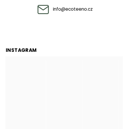
info
@
ecoteeno.cz
INSTAGRAM