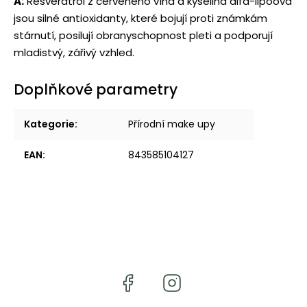
A:
Resveratrol z červeného vína a kyselina alfa-lipoová
jsou silné antioxidanty, které bojují proti známkám
stárnutí, posilují obranyschopnost pleti a podporují
mladistvý, zářivý vzhled.
Doplňkové parametry
Kategorie
:
Přírodní make upy
EAN
:
843585104127