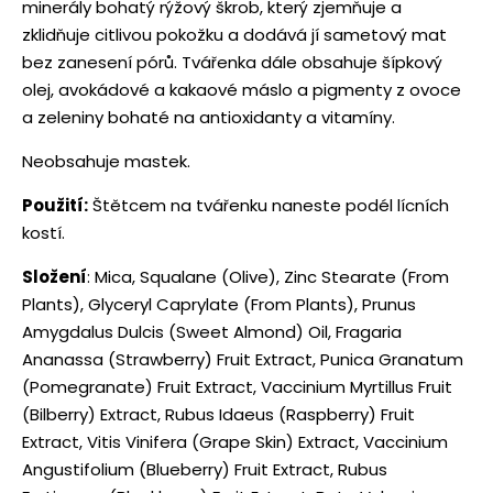
minerály bohatý rýžový škrob, který zjemňuje a
zklidňuje citlivou pokožku a dodává jí sametový mat
bez zanesení pórů. Tvářenka dále obsahuje šípkový
olej, avokádové a kakaové máslo a pigmenty z ovoce
a zeleniny bohaté na antioxidanty a vitamíny.
Neobsahuje mastek.
Použití:
Štětcem na tvářenku naneste podél lícních
kostí.
Složení
: Mica, Squalane (Olive), Zinc Stearate (From
Plants), Glyceryl Caprylate (From Plants), Prunus
Amygdalus Dulcis (Sweet Almond) Oil, Fragaria
Ananassa (Strawberry) Fruit Extract, Punica Granatum
(Pomegranate) Fruit Extract, Vaccinium Myrtillus Fruit
(Bilberry) Extract, Rubus Idaeus (Raspberry) Fruit
Extract, Vitis Vinifera (Grape Skin) Extract, Vaccinium
Angustifolium (Blueberry) Fruit Extract, Rubus