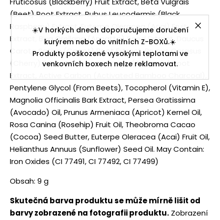
Fruticosus (Blackberry) Fruit Extract, Beta Vulgrais
(Beet) Root Extract, Rubus Leucodermis (Black
Raspberry) Extract, Euterpe Oleracea (Acai) Fruit
☀️V horkých dnech doporučujeme doručení
Extract, Bixa Orellana (Annatto) Seed Extract, Daucus
kurýrem nebo do vnitřních Z-BOXů.☀️
Carota Sativa (Carrot) Root Extract, Prunus Cerasus
Produkty poškozené vysokými teplotami ve
(Cherry) Extract, Curcuma Longa (Turmeric) Root
venkovních boxech nelze reklamovat.
Extract, Active Carbon (Activated Bamboo Charcoal),
Pentylene Glycol (From Beets), Tocopherol (Vitamin E),
Magnolia Officinalis Bark Extract, Persea Gratissima
(Avocado) Oil, Prunus Armeniaca (Apricot) Kernel Oil,
Rosa Canina (Rosehip) Fruit Oil, Theobroma Cacao
(Cocoa) Seed Butter, Euterpe Oleracea (Acai) Fruit Oil,
Helianthus Annuus (Sunflower) Seed Oil. May Contain:
Iron Oxides (CI 77491, CI 77492, CI 77499)
Obsah: 9 g
Skutečná barva produktu se může mírně lišit od
barvy zobrazené na fotografii produktu.
Zobrazení