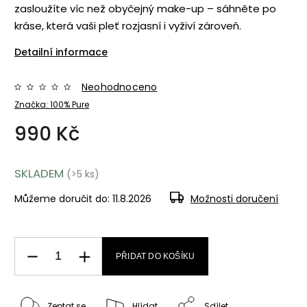
zasloužíte víc než obyčejný make-up – sáhněte po
kráse, která vaši pleť rozjasní i vyživí zároveň.
Detailní informace
Neohodnoceno
Značka:
100% Pure
990 Kč
SKLADEM
(>5 ks)
Můžeme doručit do:
11.8.2026
Možnosti doručení
PŘIDAT DO KOŠÍKU
Zeptat se
Hlídat
Sdílet