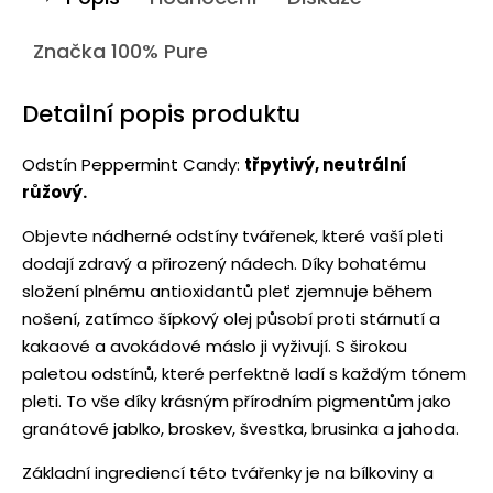
Značka
100% Pure
Detailní popis produktu
Odstín Peppermint Candy:
třpytivý, neutrální
růžový.
Objevte nádherné odstíny tvářenek, které vaší pleti
dodají zdravý a přirozený nádech. Díky bohatému
složení plnému antioxidantů pleť zjemnuje během
nošení, zatímco šípkový olej působí proti stárnutí a
kakaové a avokádové máslo ji vyživují. S širokou
paletou odstínů, které perfektně ladí s každým tónem
pleti. To vše díky krásným přírodním pigmentům jako
granátové jablko, broskev, švestka, brusinka a jahoda.
Základní ingrediencí této tvářenky je na bílkoviny a