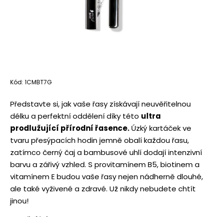
Kód:
1CMBT7G
Představte si, jak vaše řasy získávají neuvěřitelnou
délku a perfektní oddělení díky této
ultra
prodlužující přírodní řasence.
Úzký kartáček ve
tvaru přesýpacích hodin jemně obalí každou řasu,
zatímco černý čaj a bambusové uhlí dodají intenzivní
barvu a zářivý vzhled. S provitamínem B5, biotinem a
vitamínem E budou vaše řasy nejen nádherně dlouhé,
ale také vyživené a zdravé. Už nikdy nebudete chtít
jinou!