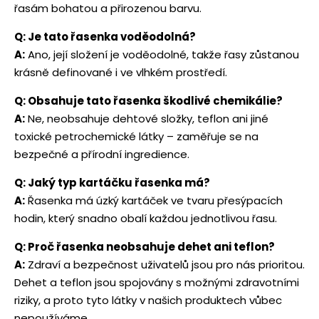
řasám bohatou a přirozenou barvu.
Q: Je tato řasenka voděodolná?
A:
Ano, její složení je voděodolné, takže řasy zůstanou
krásně definované i ve vlhkém prostředí.
Q: Obsahuje tato řasenka škodlivé chemikálie?
A:
Ne, neobsahuje dehtové složky, teflon ani jiné
toxické petrochemické látky – zaměřuje se na
bezpečné a přírodní ingredience.
Q: Jaký typ kartáčku řasenka má?
A:
Řasenka má úzký kartáček ve tvaru přesýpacích
hodin, který snadno obalí každou jednotlivou řasu.
Q: Proč řasenka neobsahuje dehet ani teflon?
A:
Zdraví a bezpečnost uživatelů jsou pro nás prioritou.
Dehet a teflon jsou spojovány s možnými zdravotními
riziky, a proto tyto látky v našich produktech vůbec
nepoužíváme.