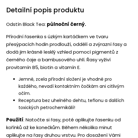
Detailní popis produktu
Odstín Black Tea:
půlnoční černý.
Přírodní řasenka s úzkým kartáčkem ve tvaru
přesýpacích hodin prodlouží, oddělí a zvýrazní řasy a
dodá jim krásně lesklý vzhled pomocí pigmentů z
černého čaje a bambusového uhlí. Řasy vyživí
provitamín B5, biotin a vitamín E.
Jemné, zcela přírodní složení je vhodné pro
každého, nevadí kontaktním čočkám ani citlivým
očím.
Receptura bez uhelného dehtu, teflonu a dalších
toxických petrochemikálií!
Použití
: Natočte si řasy, poté aplikujte řasenku od
kořínků až ke konečkům. Během několika minut
aplikujte na řasy druhou vrstvu. Pro dosažení Vámi