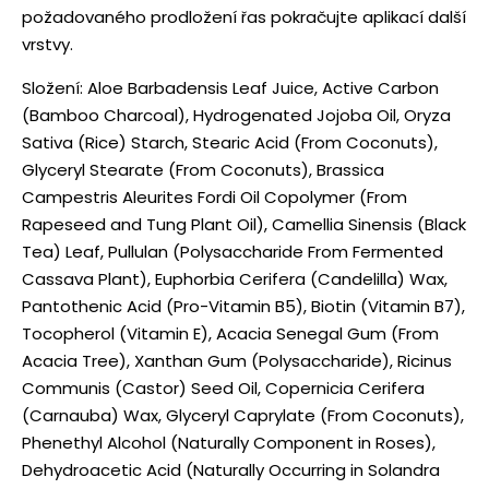
požadovaného prodložení řas pokračujte aplikací další
vrstvy.
Složení: Aloe Barbadensis Leaf Juice, Active Carbon
(Bamboo Charcoal), Hydrogenated Jojoba Oil, Oryza
Sativa (Rice) Starch, Stearic Acid (From Coconuts),
Glyceryl Stearate (From Coconuts), Brassica
Campestris Aleurites Fordi Oil Copolymer (From
Rapeseed and Tung Plant Oil), Camellia Sinensis (Black
Tea) Leaf, Pullulan (Polysaccharide From Fermented
Cassava Plant), Euphorbia Cerifera (Candelilla) Wax,
Pantothenic Acid (Pro-Vitamin B5), Biotin (Vitamin B7),
Tocopherol (Vitamin E), Acacia Senegal Gum (From
Acacia Tree), Xanthan Gum (Polysaccharide), Ricinus
Communis (Castor) Seed Oil, Copernicia Cerifera
(Carnauba) Wax, Glyceryl Caprylate (From Coconuts),
Phenethyl Alcohol (Naturally Component in Roses),
Dehydroacetic Acid (Naturally Occurring in Solandra