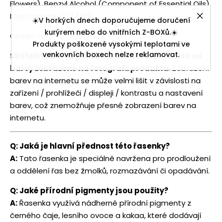
Flowers), Benzyl Alcohol (Component of Essential Oils).
May Contain: CI 77499
☀️V horkých dnech doporučujeme doručení
kurýrem nebo do vnitřních Z-BOXů.☀️
Obsah: 10 g
Produkty poškozené vysokými teplotami ve
venkovních boxech nelze reklamovat.
Skutečná barva produktu se může mírně lišit od
barvy zobrazené na fotografii produktu
. Zobrazení
barev na internetu se může velmi lišit v závislosti na
zařízení / prohlížeči / displeji / kontrastu a nastavení
barev, což znemožňuje přesné zobrazení barev na
internetu.
Q: Jaká je hlavní přednost této řasenky?
A:
Tato řasenka je speciálně navržena pro prodloužení
a oddělení řas bez žmolků, rozmazávání či opadávání.
Q: Jaké přírodní pigmenty jsou použity?
A:
Řasenka využívá nádherné přírodní pigmenty z
černého čaje, lesního ovoce a kakaa, které dodávají