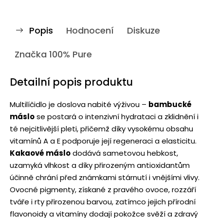
Popis
Hodnocení
Diskuze
Značka
100% Pure
Detailní popis produktu
Multilíčidlo je doslova nabité výživou –
bambucké
máslo
se postará o intenzivní hydrataci a zklidnění i
té nejcitlivější pleti, přičemž díky vysokému obsahu
vitamínů A a E podporuje její regeneraci a elasticitu.
Kakaové máslo
dodává sametovou hebkost,
uzamyká vlhkost a díky přirozeným antioxidantům
účinně chrání před známkami stárnutí i vnějšími vlivy.
Ovocné pigmenty, získané z pravého ovoce, rozzáří
tváře i rty přirozenou barvou, zatímco jejich přírodní
flavonoidy a vitamíny dodají pokožce svěží a zdravý