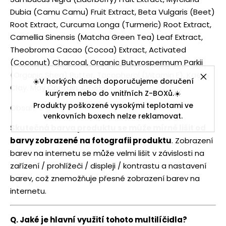
Dubia (Camu Camu) Fruit Extract, Beta Vulgaris (Beet)
Root Extract, Curcuma Longa (Turmeric) Root Extract,
Camellia Sinensis (Matcha Green Tea) Leaf Extract,
Theobroma Cacao (Cocoa) Extract, Activated
(Coconut) Charcoal, Organic Butyrospermum Parkii
(Organic Shea) Butter, Tocopherol (Vitamin E), Kaolin
☀️V horkých dnech doporučujeme doručení
Clay. May Contain: CI5850
kurýrem nebo do vnitřních Z-BOXů.☀️
Produkty poškozené vysokými teplotami ve
Obsah: 5 g
venkovních boxech nelze reklamovat.
Skutečná barva produktu se může mírně lišit od
barvy zobrazené na fotografii produktu
. Zobrazení
barev na internetu se může velmi lišit v závislosti na
zařízení / prohlížeči / displeji / kontrastu a nastavení
barev, což znemožňuje přesné zobrazení barev na
internetu.
Q. Jaké je hlavní využití tohoto multilíčidla?