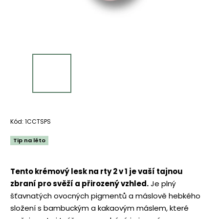
Kód:
1CCTSPS
Tip na léto
Tento krémový lesk na rty 2 v 1 je vaší tajnou
zbraní pro svěží a přirozený vzhled.
Je plný
šťavnatých ovocných pigmentů a máslově hebkého
složení s bambuckým a kakaovým máslem, které