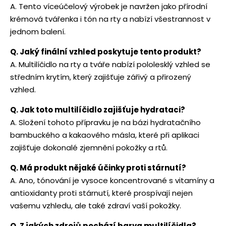
A. Tento víceúčelový výrobek je navržen jako přírodní
krémová tvářenka i tón na rty a nabízí všestrannost v
jednom balení.
Q. Jaký finální vzhled poskytuje tento produkt?
A. Multilíčidlo na rty a tváře nabízí pololesklý vzhled se
středním krytím, který zajišťuje zářivý a přirozený
vzhled.
Q. Jak toto multilíčidlo zajišťuje hydrataci?
A. Složení tohoto přípravku je na bázi hydratačního
bambuckého a kakaového másla, které při aplikaci
zajišťuje dokonalé zjemnění pokožky a rtů.
Q. Má produkt nějaké účinky proti stárnutí?
A. Ano, tónování je vysoce koncentrované s vitamíny a
antioxidanty proti stárnutí, které prospívají nejen
vašemu vzhledu, ale také zdraví vaší pokožky.
Q. Z jakých zdrojů pochází barva multilíčidla?