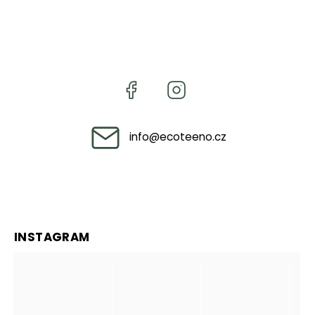
info
@
ecoteeno.cz
INSTAGRAM