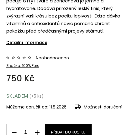
pečuje o rty i tváře a zanechává je jemné a
hydratované. Dodává přirozený lesklý finiš, který
zvýrazní vaši krásu bez pocitu lepivosti. Extra dávka
vitamínů a antioxidantů navíc pomáhá chránit
pokožku před předčasnými projevy stárnutí.
Detailní informace
Neohodnoceno
Značka:
100% Pure
750 Kč
SKLADEM
(>5 ks)
Můžeme doručit do:
11.8.2026
Možnosti doručení
PŘIDAT DO KOŠÍKU