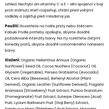
vzhled. Nechybí ani vitamíny C a E – silní spojenci v boji
proti stárnutí, kteří rozjasňují, chrání před volnými
radikály a zajišťují pleti mladistvý jas.
Použití:
Rozetřete na tváře prsty nebo štětcem
Kabuki. Podle potřeby opakujte, abyste dosáhli
požadované intenzity barvy. Na rty rozetřete čistými
konečky prstů, abyste dosáhli rovnoměrného nanesení
barvy.
Složení:
Organic Helianthus Annuus (Organic
Sunflower) Seed Oil, Cocos Nucifera (Coconut) Oil,
Glycerin (Vegetable), Persea Gratissima (Avocado)
Oil, Cera Alba (Beeswax), Behenyl Alcohol (Plant
Derived), Organic Lecithin (Sunflower Derived), Fragaria
Ananassa (Strawberry) Fruit Extract, Punica Granatum
(Pomegranate) Fruit Extract, Euterpe Oleracea (Acai)
Fruit, Lycium Barbarum Fruit (Goji Berry) Extract,
Sambucus Nigra (Elderberry) Fruit Extract, Myrciaria