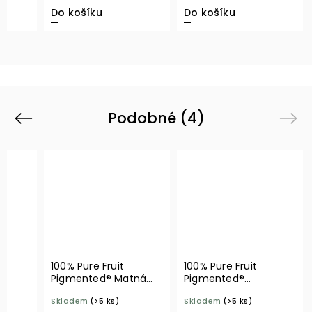
Do košíku
Do košíku
Podobné (4)
Previous
Next
100% Pure Fruit
100% Pure Fruit
Pigmented® Matná
Pigmented®
ka
rtěnka s kakaovým
Hydratační rtěnka
Skladem
(>5 ks)
Skladem
(>5 ks)
máslem Mirage
Coquette