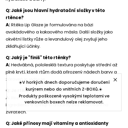
Q: Jaké jsou hlavní hydratační složky v této
rtěnce?
A:
Rtěka Lip Glaze je formulována na bázi
avokádového a kakaového másla. Další složky jako
okvětní lístky růže a levandulový olej zvyšují jeho
zklidňující účinky.
Q: Jaký je "finiš" této rtěnky?
A:
Hedvábná, pololesklá textura poskytuje střední až
plné krytí, které rtům dodá přirozený nádech barvy a
zároveň je vyživuje.
☀️V horkých dnech doporučujeme doručení
kurýrem nebo do vnitřních Z-BOXů.☀️
Q: Je rtěnka cruelty-free?
Produkty poškozené vysokými teplotami ve
A:
Rozhodně! Rtěnky jsou vyrobeny z přírodních
venkovních boxech nelze reklamovat.
ingrediencí a splňují standardy bez testování na
zvířatech.
Q: Jaké přínosy mají vitamíny a antioxidanty