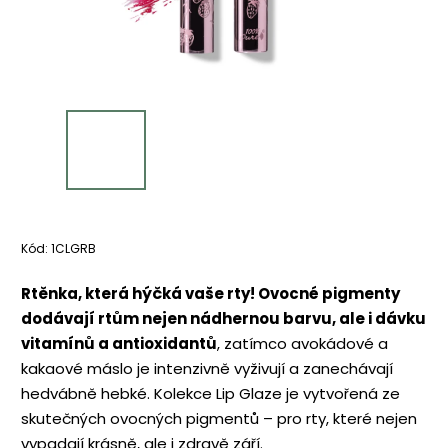
Kód:
1CLGRB
Rtěnka, která hýčká vaše rty!
Ovocné pigmenty
dodávají rtům nejen nádhernou barvu, ale i dávku
vitamínů a antioxidantů
, zatímco avokádové a
kakaové máslo je intenzivně vyživují a zanechávají
hedvábně hebké. Kolekce Lip Glaze je vytvořená ze
skutečných ovocných pigmentů – pro rty, které nejen
vypadají krásně, ale i zdravě září.