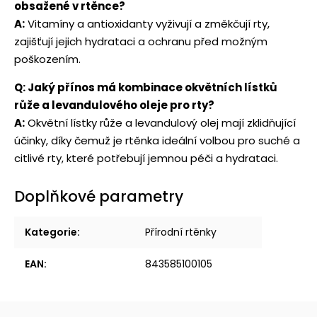
obsažené v rtěnce?
A:
Vitamíny a antioxidanty vyživují a změkčují rty,
zajišťují jejich hydrataci a ochranu před možným
poškozením.
Q: Jaký přínos má kombinace okvětních lístků
růže a levandulového oleje pro rty?
A:
Okvětní lístky růže a levandulový olej mají zklidňující
účinky, díky čemuž je rtěnka ideální volbou pro suché a
citlivé rty, které potřebují jemnou péči a hydrataci.
Doplňkové parametry
Kategorie
:
Přírodní rtěnky
EAN
:
843585100105