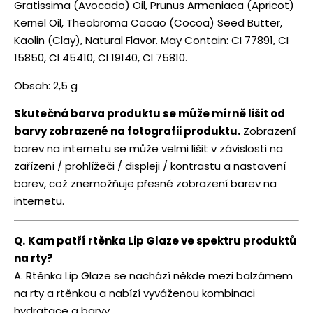
Gratissima (Avocado) Oil, Prunus Armeniaca (Apricot)
Kernel Oil, Theobroma Cacao (Cocoa) Seed Butter,
Kaolin (Clay), Natural Flavor. May Contain: CI 77891, CI
15850, CI 45410, CI 19140, CI 75810.
Obsah: 2,5 g
Skutečná barva produktu se může mírně lišit od
barvy zobrazené na fotografii produktu.
Zobrazení
barev na internetu se může velmi lišit v závislosti na
zařízení / prohlížeči / displeji / kontrastu a nastavení
barev, což znemožňuje přesné zobrazení barev na
internetu.
Q.
Kam patří rtěnka Lip Glaze ve spektru produktů
na rty?
A. Rtěnka Lip Glaze se nachází někde mezi balzámem
na rty a rtěnkou a nabízí vyváženou kombinaci
hydratace a barvy.