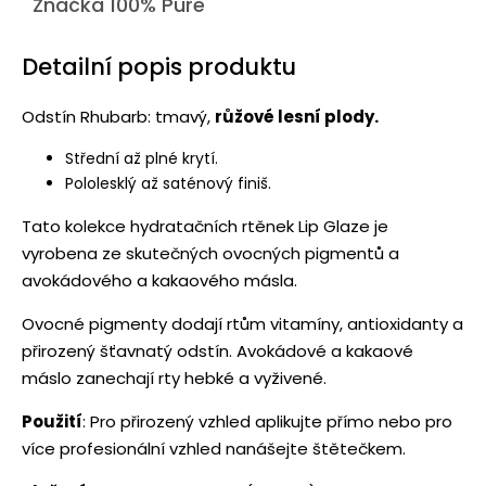
Značka
100% Pure
Detailní popis produktu
Odstín Rhubarb: tmavý,
růžové lesní plody.
Střední až plné krytí.
Pololesklý až saténový finiš.
Tato kolekce hydratačních rtěnek Lip Glaze je
vyrobena ze skutečných ovocných pigmentů a
avokádového a kakaového másla.
Ovocné pigmenty dodají rtům vitamíny, antioxidanty a
přirozený šťavnatý odstín. Avokádové a kakaové
máslo zanechají rty hebké a vyživené.
Použití
: Pro přirozený vzhled aplikujte přímo nebo pro
více profesionální vzhled nanášejte štětečkem.