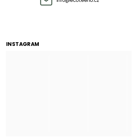
info
@
ecoteeno.cz
INSTAGRAM