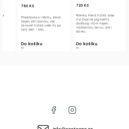
720 Kč
760 Kč
aše
Rtěnka, která hýčká vaše
Představte si rtěnku, která
rty! Ovocné pigmenty
nejen září barvou, ale
dodávají rtům nejen
zároveň hýčká vaše rty po
 i
nádhernou barvu, ale i
celý den – bez...
dávku...
Do košíku
Do košíku