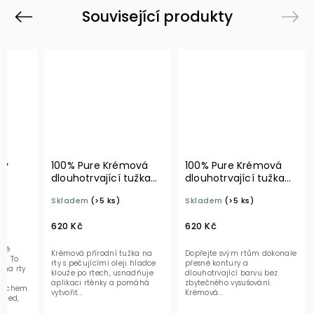
Související produkty
Previous
Next
ty
100% Pure Krémová
100% Pure Krémová
dlouhotrvající tužka
dlouhotrvající tužka
na rty Vino
na rty Shirley Temple
Skladem
(>5 ks)
Skladem
(>5 ks)
620 Kč
620 Kč
lné
Krémová přírodní tužka na
Dopřejte svým rtům dokonale
e! To
rty s pečujícími oleji hladce
přesné kontury a
 na rty
klouže po rtech, usnadňuje
dlouhotrvající barvu bez
aplikaci rtěnky a pomáhá
zbytečného vysušování.
dechem.
vytvořit...
Krémová...
hled,