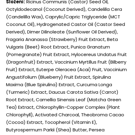
Složení:
Ricinus Communis (Castor) Seed Oil,
Octyldodecanol (Coconut Derived), Candelilla Cera
(Candelilla Wax), Caprylic/Capric Triglyceride (MCT
Coconut Oil), Hydrogenated Castor Oil (Castor Seed
Derived), Dimer Dilinoleate (Sunflower Oil Derived),
Fragaria Ananassa (Strawberry) Fruit Extract, Beta
Vulgaris (Beet) Root Extract, Punica Granatum
(Pomegranate) Fruit Extract, Hylocereus Undatus Fruit
(Dragonfruit) Extract, Vaccinium Myrtillus Fruit (Bilberry
Fruit) Extract, Euterpe Oleracea (Acai) Fruit, Vaccinium
Angustifolium (Blueberry) Fruit Extract, Spirulina
Maxima (Blue Spirulina) Extract, Curcuma Longa
(Turmeric) Extract, Daucus Carota Sativa (Carrot)
Root Extract, Camellia Sinensis Leaf (Matcha Green
Tea) Extract, Chlorophyllin-Copper Complex (Plant
Chlorophyll), Activated Charcoal, Theobroma Cacao
(Cocoa) Extract, Tocopherol (Vitamin E),
Butyrospermum Parkii (Shea) Butter, Persea