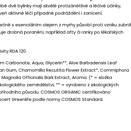
Obě dvě bylinky mají skvělé protizánětlivé a léčivé účinky,
oveň aktivně léčí případné podráždění i zanícení.
čně s esenciálním olejem z myrhy působí proti vzniku zubní
je drobná poranění, například afty či ranky po lékařských
vity RDA 120.
m Carbonate, Aqua, Glycerin**, Aloe Barbadensis Leaf
han Gum, Chamomilla Recutita Flower Extract*, Commiphora
 Magnolia Officinalis Bark Extract, Aroma.
(* = složka
ekologického zemědělství, ** = vyrobeno z ekologických
% přírodního původu. COSMOS ORGANIC certifikováno
ocert Greenlife podle normy COSMOS Standard.