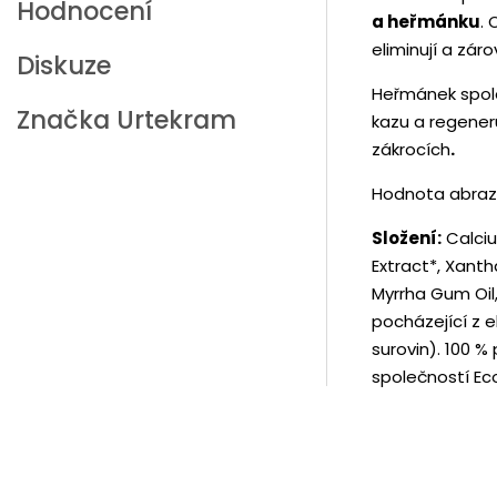
Hodnocení
a heřmánku
. 
eliminují a zár
Diskuze
Heřmánek spole
Značka
Urtekram
kazu a regeneru
zákrocích
.
Hodnota abrazi
Složení:
Calciu
Extract*, Xant
Myrrha Gum Oil,
pocházející z 
surovin). 100 
společností Ec