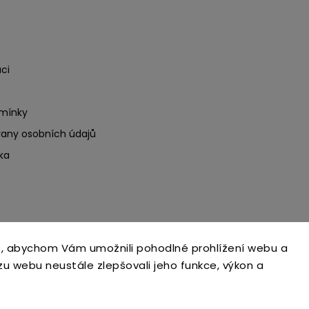
ci
mínky
any osobních údajů
ka
, abychom Vám umožnili pohodlné prohlížení webu a
Copyright 2026
Ecoteeno
. Všechna práva vyhrazena.
zu webu neustále zlepšovali jeho funkce, výkon a
Upravit nastavení cookies
Grafický návrh vytvořil a nakódoval
Shoptak.cz
Upravila digitální agentura
yaneba.cz