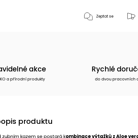
Zeptat se
avidelné akce
Rychlé doruč
EKO a přírodní produkty
do dvou pracovních 
popis produktu
d zubním kazem se postará k
ombinace výtažků z Aloe ver