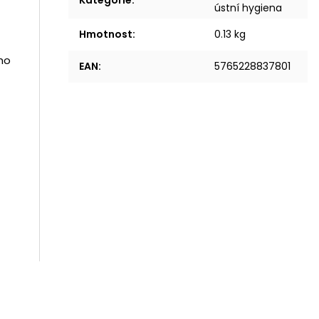
Kategorie
:
ústní hygiena
Hmotnost
:
0.13 kg
ho
EAN
:
5765228837801