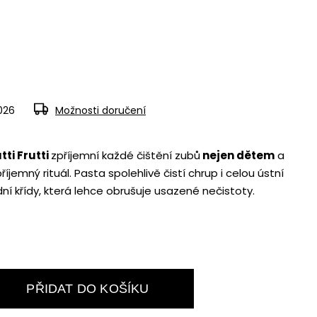
2026
Možnosti doručení
ti Frutti
zpříjemní každé čištění zubů
nejen dětem
a
íjemný rituál. Pasta spolehlivě čistí chrup i celou ústní
dní křídy, která lehce obrušuje usazené nečistoty.
PŘIDAT DO KOŠÍKU