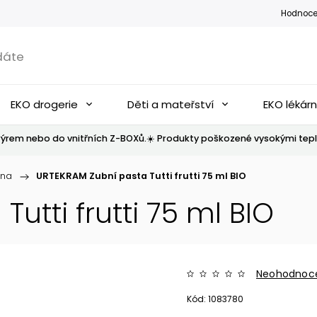
Hodnoce
EKO drogerie
Děti a mateřství
EKO lékár
ýrem nebo do vnitřních Z-BOXů.☀️ Produkty poškozené vysokými tepl
ena
/
URTEKRAM Zubní pasta Tutti frutti 75 ml BIO
utti frutti 75 ml BIO
Neohodnoc
Kód:
1083780