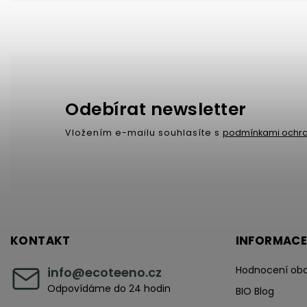
Odebírat newsletter
Vložením e-mailu souhlasíte s
podmínkami ochra
KONTAKT
INFORMACE
Hodnocení ob
info
@
ecoteeno.cz
Odpovídáme do 24 hodin
BIO Blog