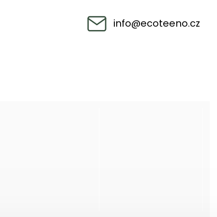
info
@
ecoteeno.cz