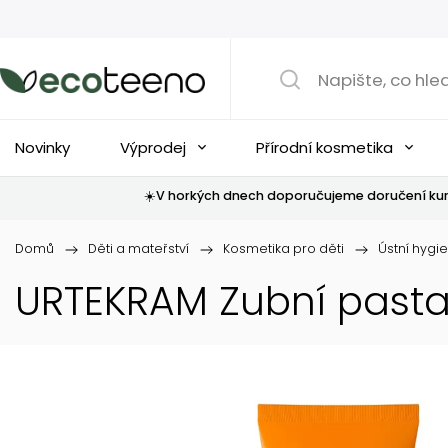
Novinky
Výprodej
Přírodní kosmetika
☀️V horkých dnech doporučujeme doručení kur
Domů
/
Děti a mateřství
/
Kosmetika pro děti
/
Ústní hygi
URTEKRAM Zubní pasta T