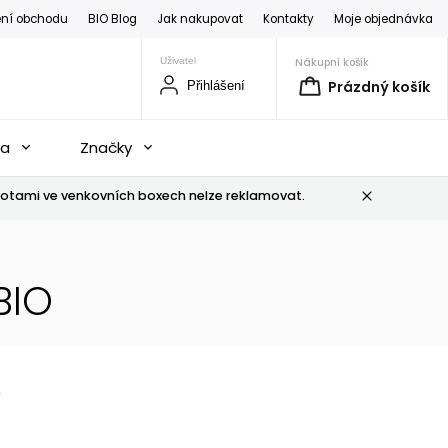
ní obchodu
BIO Blog
Jak nakupovat
Kontakty
Moje objednávka
Nákupní košík
Prázdný košík
Přihlášení
na
Značky
otami ve venkovních boxech nelze reklamovat.
BIO
í