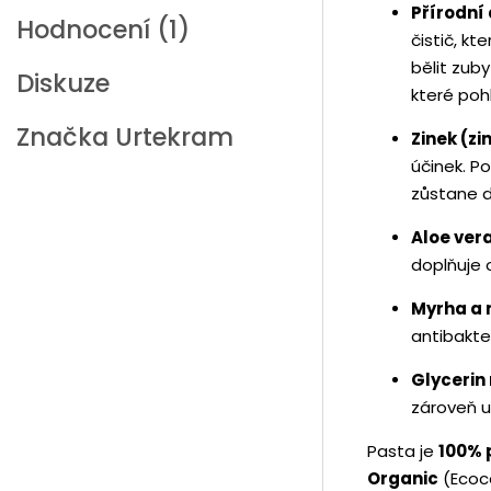
Přírodní 
Hodnocení (1)
čistič, k
bělit zub
Diskuze
které pohl
Značka
Urtekram
Zinek (zi
účinek. P
zůstane d
Aloe ver
doplňuje o
Myrha a 
antibakter
Glycerin
zároveň u
Pasta je
100% 
Organic
(Ecoc