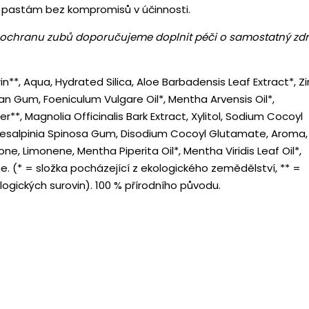
 pastám bez kompromisů v účinnosti.
 ochranu zubů doporučujeme doplnit péči o samostatný zdr
in**, Aqua, Hydrated Silica, Aloe Barbadensis Leaf Extract*, Z
n Gum, Foeniculum Vulgare Oil*, Mentha Arvensis Oil*,
**, Magnolia Officinalis Bark Extract, Xylitol, Sodium Cocoyl
esalpinia Spinosa Gum, Disodium Cocoyl Glutamate, Aroma,
ne, Limonene, Mentha Piperita Oil*, Mentha Viridis Leaf Oil*,
ne.
(* = složka pocházející z ekologického zemědělství, ** =
ogických surovin). 100 % přírodního původu.