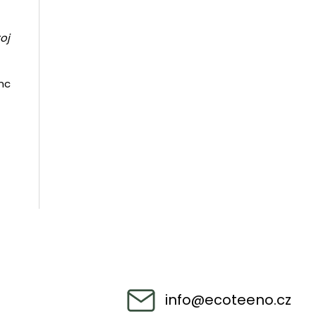
oj
inc
info
@
ecoteeno.cz