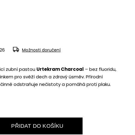
026
Možnosti doručení
licí zubní pastou
Urtekram Charcoal
– bez fluoridu,
zinkem pro svěží dech a zdravý úsměv. Přírodní
účinně odstraňuje nečistoty a pomáhá proti plaku.
PŘIDAT DO KOŠÍKU