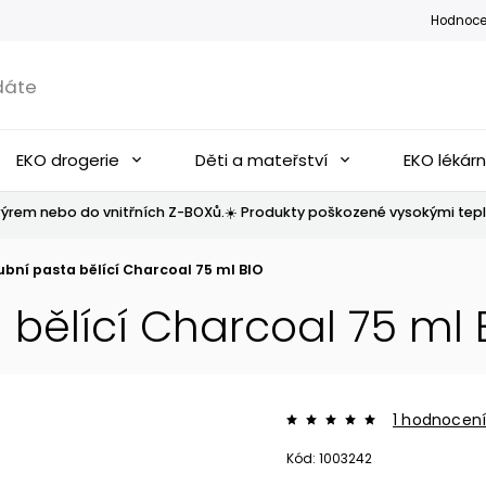
Hodnoce
EKO drogerie
Děti a mateřství
EKO lékár
ýrem nebo do vnitřních Z-BOXů.☀️ Produkty poškozené vysokými tepl
ní pasta bělící Charcoal 75 ml BIO
bělící Charcoal 75 ml 
1 hodnocen
Kód:
1003242