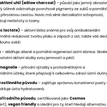
aktivní uhlí (willow charcoal)
– působí jako jemný abraziv
terý účinně odstraňuje povrchové pigmenty ze zubů a pomáh
y přirozenou cestou. Navíc má silné detoxikační schopnosti,
cují nečistoty a toxiny.
nc lactate)
– aktivní látka známá pro svůj antibakteriální
omáhá redukovat tvorbu plaku a zápach z úst, takže váš dec
louho svěží.
a
– zklidňuje dásně a pomáhá regeneraci ústní sliznice. Skvěl
statní aktivní složky svou jemností a péčí.
magnolie
– přírodní výtažky s protizánětlivými a
iálními účinky, které přispívají k celkovému zdraví ústní dutiny
 rostlinného původu
– zajišťuje správnou konzistenci pasty
držuje ústa hydratovaná.
přírodního původu
, certifikovaná jako
Cosmos
ert),
vegan friendly
a ideální pro ty, kteří hledají alternativu