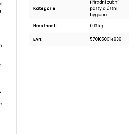
Přírodní zubní
ní
Kategorie
:
pasty a ústní
á
hygiena
Hmotnost
:
0.13 kg
EAN
:
5701058014838
h
e
.
 a