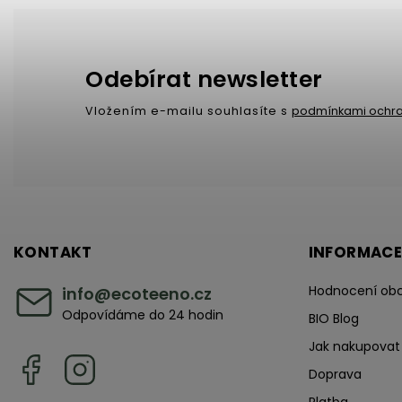
Odebírat newsletter
Vložením e-mailu souhlasíte s
podmínkami ochra
KONTAKT
INFORMACE
Hodnocení ob
info
@
ecoteeno.cz
Odpovídáme do 24 hodin
BIO Blog
Jak nakupovat
Doprava
Platba