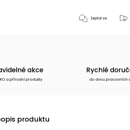
Zeptat se
avidelné akce
Rychlé doruč
EKO a přírodní produkty
do dvou pracovních 
popis produktu