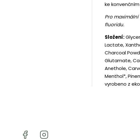
ke konvenčním
Pro maximální
fluoridu.
Složení:
Glycer
Lactate, Xantha
Charcoal Powder
Glutamate, Ca
Anethole, Carvo
Menthol*, Pine
vyrobeno z ekol