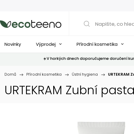
Novinky
Výprodej
Přírodní kosmetika
☀️V horkých dnech doporučujeme doručení kur
Domů
/
Přírodní kosmetika
/
Ústní hygiena
/
URTEKRAM Zub
URTEKRAM Zubní pasta 