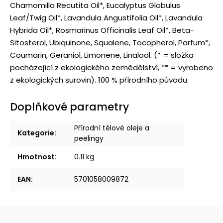
Chamomilla Recutita Oil*, Eucalyptus Globulus
Leaf/Twig Oil*, Lavandula Angustifolia Oil*, Lavandula
Hybrida Oil*, Rosmarinus Officinalis Leaf Oil*, Beta-
Sitosterol, Ubiquinone, Squalene, Tocopherol, Parfum*,
Coumarin, Geraniol, Limonene, Linalool.
(* = složka
pocházející z ekologického zemědělství, ** = vyrobeno
z ekologických surovin). 100 % přírodního původu.
Doplňkové parametry
Přírodní tělové oleje a
Kategorie
:
peelingy
Hmotnost
:
0.11 kg
EAN
:
5701058009872