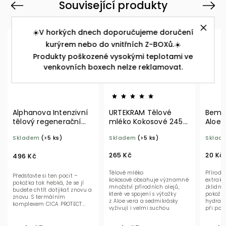
Související produkty
Previous
Next
☀️V horkých dnech doporučujeme doručení
kurýrem nebo do vnitřních Z-BOXů.☀️
Produkty poškozené vysokými teplotami ve
venkovních boxech nelze reklamovat.
Alphanova Intenzivní
URTEKRAM Tělové
Bema 
tělový regenerační
mléko Kokosové 245
Aloe 
balzám HYDRA+ 200
ml BIO
Skladem
(>5 ks)
Skladem
(>5 ks)
Sklad
ml BIO
265 Kč
20 Kč
496 Kč
Tělové mléko
Přírodn
Představte si ten pocit –
kokosové obsahuje významné
extrakt
pokožka tak hebká, že se jí
množství přírodních olejů,
zklidní 
budete chtít dotýkat znovu a
které ve spojení s výtažky
pokožku
znovu. S termálním
z Aloe vera a sedmikrásky
hydratu
komplexem CICA PROTECT...
vyživují i velmi suchou
při pod
pokožku a pomáhají ji...