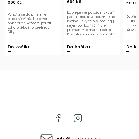
690 Kč
690 Kč
690 K
Dopřejte své pokožce luxusní
Ponořte se do příjemné
Dopřejt
péči, kterou si zaslouží! Tento
kokosové vůně, která vás
mandlov
levandulový tělový peeling ji
obklopí při každém použití
proměn
nejen pohladí vůní, ale
tohoto tělového peelingu.
závoj. K
promění v samet na dotek.
Díky...
Krystalky francouzské mořské
soli...
Do košíku
Do košíku
Do ko
info
@
ecoteeno.cz