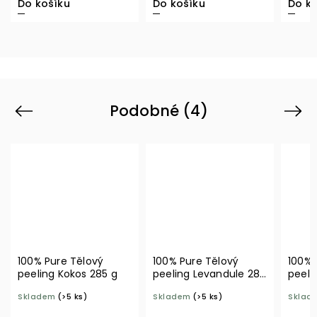
Do košíku
Do košíku
Do ko
Podobné (4)
Previous
Next
100% Pure Tělový
100% Pure Tělový
100% 
peeling Kokos 285 g
peeling Levandule 285
peeli
g
Skladem
(>5 ks)
Skladem
(>5 ks)
Sklad