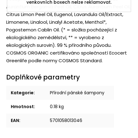
venkovních boxech nelze reklamovat.
Aurantium Bergamia Peel Oil, Citrus Aurantium Peel Oil,
Citrus Limon Peel Oil, Eugenol, Lavandula Oil/Extract,
Limonene, Linalool, Linalyl Acetate, Menthol*,
Pogostemon Cablin Oil.
(* = složka pocházející z
ekologického zemědělství, ** = vyrobeno z
ekologických surovin). 99 % přírodního původu.
COSMOS ORGANIC certifikováno společností Ecocert
Greenlife podle normy COSMOS Standard.
Doplňkové parametry
Kategorie
:
Přírodní pánské šampony
Hmotnost
:
0.18 kg
EAN
:
5701058013046