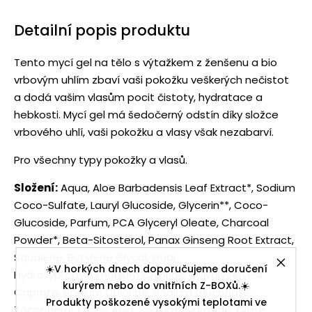
Detailní popis produktu
Tento mycí gel na tělo s výtažkem z ženšenu a bio
vrbovým uhlím zbaví vaši pokožku veškerých nečistot
a dodá vašim vlasům pocit čistoty, hydratace a
hebkosti. Mycí gel má šedočerný odstín díky složce
vrbového uhlí, vaši pokožku a vlasy však nezabarví.
Pro všechny typy pokožky a vlasů.
Složení:
Aqua, Aloe Barbadensis Leaf Extract*, Sodium
Coco-Sulfate, Lauryl Glucoside, Glycerin**, Coco-
Glucoside, Parfum, PCA Glyceryl Oleate, Charcoal
Powder*, Beta-Sitosterol, Panax Ginseng Root Extract,
Squalene, Butylene Glycol, Guar
☀️V horkých dnech doporučujeme doručení
Hydroxypropyltrimonium Chloride, Polyglyceryl-4
kurýrem nebo do vnitřních Z-BOXů.☀️
Caprate, Sodium Chloride, Sodium Gluconate,
Produkty poškozené vysokými teplotami ve
Tocopherol, Lactic Acid, Sodium Hydroxide, Citrus