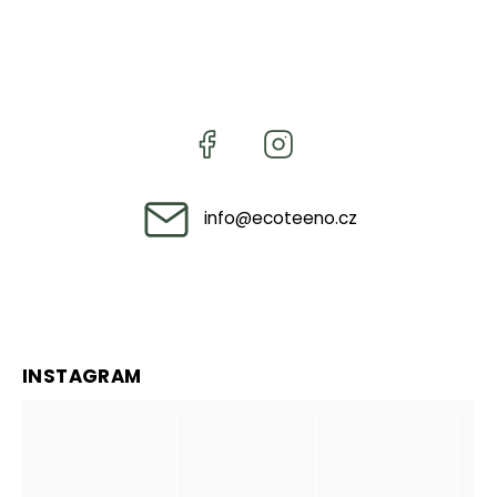
info
@
ecoteeno.cz
INSTAGRAM