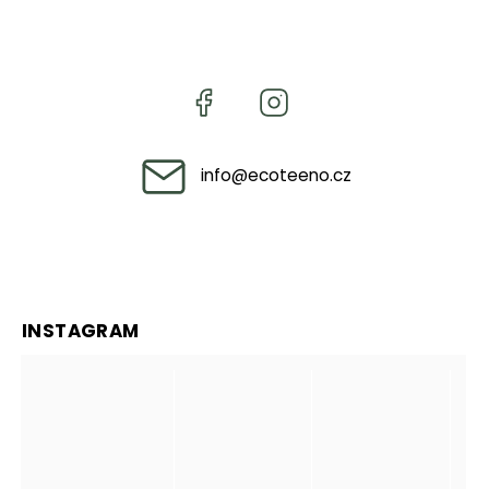
info
@
ecoteeno.cz
INSTAGRAM