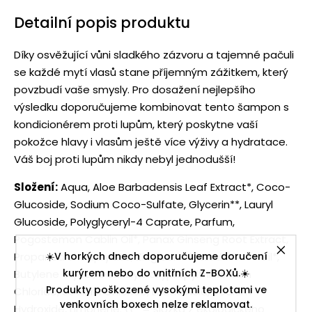
Detailní popis produktu
Díky osvěžující vůni sladkého zázvoru a tajemné pačuli
se každé mytí vlasů stane příjemným zážitkem, který
povzbudí vaše smysly. Pro dosažení nejlepšího
výsledku doporučujeme kombinovat tento šampon s
kondicionérem proti lupům, který poskytne vaší
pokožce hlavy i vlasům ještě více výživy a hydratace.
Váš boj proti lupům nikdy nebyl jednodušší!
Složení:
Aqua, Aloe Barbadensis Leaf Extract*, Coco-
Glucoside, Sodium Coco-Sulfate, Glycerin**, Lauryl
Glucoside, Polyglyceryl-4 Caprate, Parfum,
Pogostemon Cablin Oil*, Panax Ginseng Root Extract,
Propanediol Caprylate, Zingiber Officinale Root Oil*,
☀️V horkých dnech doporučujeme doručení
kurýrem nebo do vnitřních Z-BOXů.☀️
Butylene Glycol, Guar Hydroxypropyltrimonium
Produkty poškozené vysokými teplotami ve
Chloride, Sodium Chloride, Lactic Acid, Sodium
venkovních boxech nelze reklamovat.
Hydroxide, Limonene.
((* = složka z ekologického