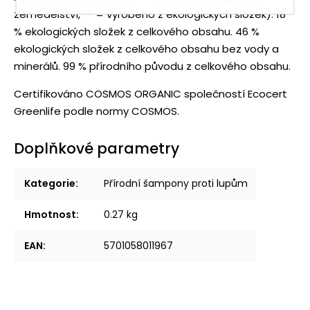
zemědělství, ** = vyrobeno z ekologických složek). 18
% ekologických složek z celkového obsahu. 46 %
ekologických složek z celkového obsahu bez vody a
minerálů. 99 % přírodního původu z celkového obsahu.
Certifikováno COSMOS ORGANIC společností Ecocert
Greenlife podle normy COSMOS.
Doplňkové parametry
Kategorie
:
Přírodní šampony proti lupům
Hmotnost
:
0.27 kg
EAN
:
5701058011967