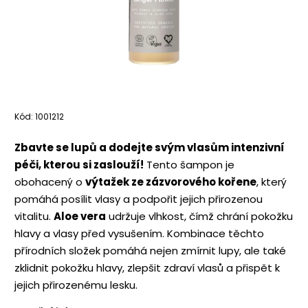
Kód:
1001212
Zbavte se lupů a dodejte svým vlasům intenzivní
péči, kterou si zaslouží!
Tento šampon je
obohacený o
výtažek ze zázvorového kořene
, který
pomáhá posílit vlasy a podpořit jejich přirozenou
vitalitu.
Aloe vera
udržuje vlhkost, čímž chrání pokožku
hlavy a vlasy před vysušením. Kombinace těchto
přírodních složek pomáhá nejen zmírnit lupy, ale také
zklidnit pokožku hlavy, zlepšit zdraví vlasů a přispět k
jejich přirozenému lesku.