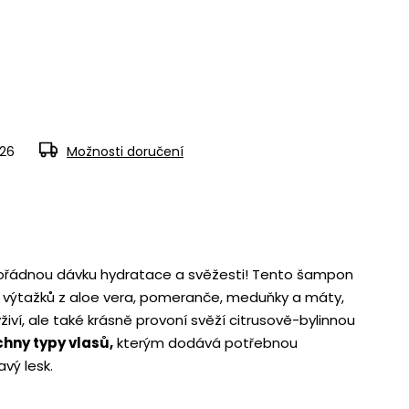
026
Možnosti doručení
ořádnou dávku hydratace a svěžesti! Tento šampon
ch výtažků z aloe vera, pomeranče, meduňky a máty,
živí, ale také krásně provoní svěží citrusově-bylinnou
chny typy vlasů,
kterým dodává potřebnou
vý lesk.