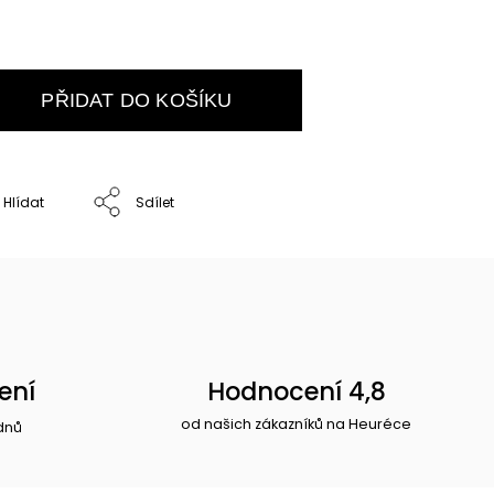
PŘIDAT DO KOŠÍKU
Hlídat
Sdílet
ení
Hodnocení 4,8
od našich zákazníků na Heuréce
dnů