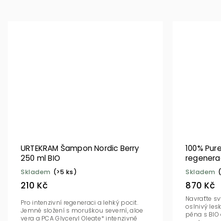
URTEKRAM Šampon Nordic Berry
100% Pur
250 ml BIO
regenerac
Skladem
(>5 ks)
Skladem
210 Kč
870 Kč
Navraťte sv
Pro intenzivní regeneraci a lehký pocit.
oslnivý les
Jemné složení s moruškou severní, aloe
pěna s BIO
vera a PCA Glyceryl Oleate* intenzivně