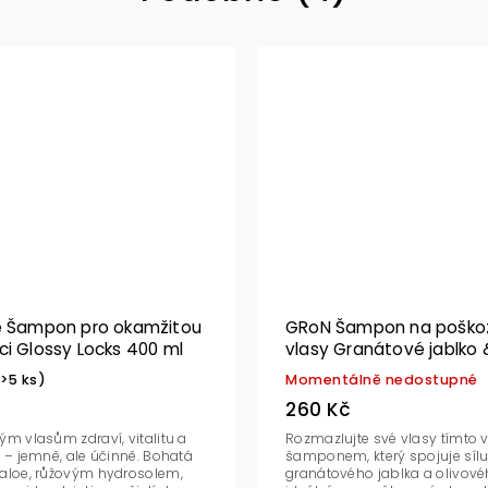
e Šampon pro okamžitou
GRoN Šampon na poško
i Glossy Locks 400 ml
vlasy Granátové jablko 
250 ml BIO
(>5 ks)
Momentálně nedostupné
260 Kč
ým vlasům zdraví, vitalitu a
Rozmazlujte své vlasy tímto
k – jemně, ale účinně. Bohatá
šamponem, který spojuje síl
 aloe, růžovým hydrosolem,
granátového jablka a olivovéh