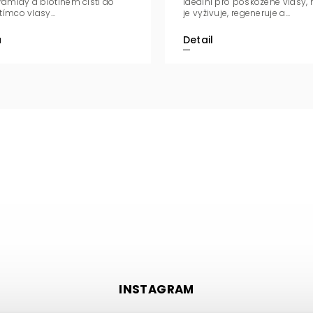
amidy a biotinem čistí do
ideální pro poškozené vlasy,
tímco vlasy...
je vyživuje, regeneruje a...
u
Detail
INSTAGRAM