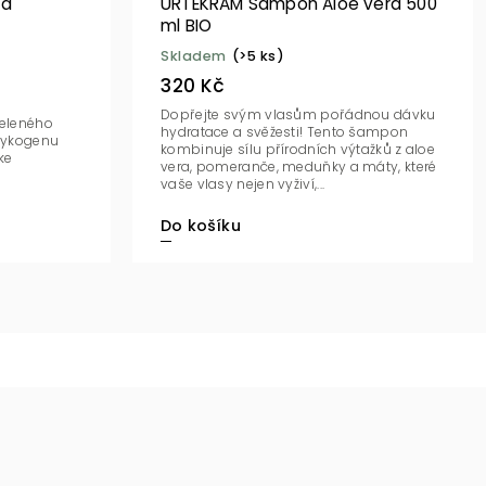
 a
URTEKRAM Šampon Aloe vera 500
ml BIO
Skladem
(>5 ks)
320 Kč
Dopřejte svým vlasům pořádnou dávku
zeleného
hydratace a svěžesti! Tento šampon
glykogenu
kombinuje sílu přírodních výtažků z aloe
ke
vera, pomeranče, meduňky a máty, které
vaše vlasy nejen vyživí,...
Do košíku