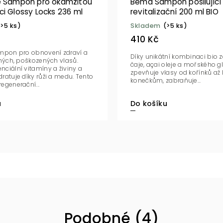
e Šampon pro okamžitou
Bema Šampon posilující
i Glossy Locks 236 ml
revitalizační 200 ml BIO
(>5 ks)
Skladem
(>5 ks)
410 Kč
ampon pro obnovení zdraví a
Díky unikátní kombinaci bio 
chých, poškozených vlasů.
čaje, açai oleje a mořského 
ciální vitamíny a živiny a
zpevňuje vlasy od kořínků až 
ratuje díky růži a medu. Tento
konečkům, zabraňuje...
egenerační...
u
Do košíku
Podobné (4)