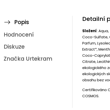
Detailní 
Popis
Složení
: Aqua,
Hodnocení
Coco-Sulfate, G
Parfum, Lysoleci
Diskuze
Extract*, Menth
Coco-Caprylat
Značka
Urtekram
Citrate, Lecith
ekologického ze
ekologických s
obsahu bez vod
Certifikováno 
COSMOS.