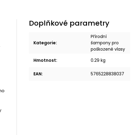
Doplňkové parametry
Přírodní
Kategorie
:
šampony pro
,
poškozené vlasy
f
Hmotnost
:
0.29 kg
EAN
:
5765228838037
ho
y