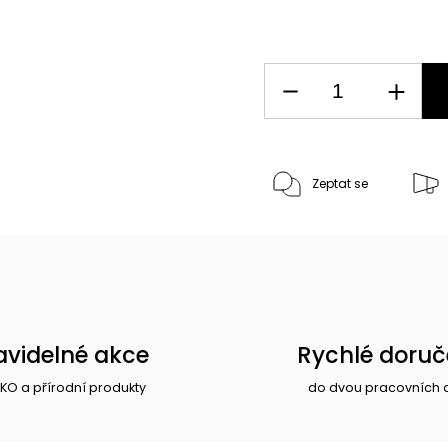
Zeptat se
avidelné akce
Rychlé doruč
EKO a přírodní produkty
do dvou pracovních 