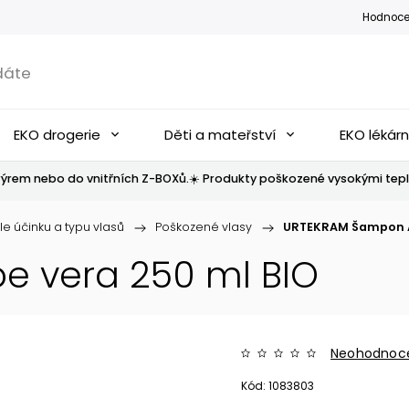
Hodnoce
EKO drogerie
Děti a mateřství
EKO lékár
ýrem nebo do vnitřních Z-BOXů.☀️ Produkty poškozené vysokými tepl
le účinku a typu vlasů
/
Poškozené vlasy
/
URTEKRAM Šampon Al
e vera 250 ml BIO
Neohodnoc
Kód:
1083803