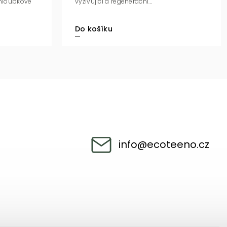
 hloubkově
vyživující a regenerační...
Do košíku
info
@
ecoteeno.cz