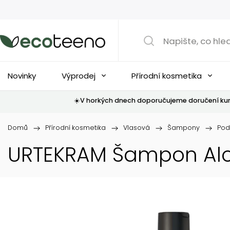
Novinky
Výprodej
Přírodní kosmetika
☀️V horkých dnech doporučujeme doručení kur
Domů
/
Přírodní kosmetika
/
Vlasová
/
Šampony
/
Pod
URTEKRAM Šampon Alo