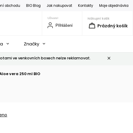
ní obchodu
BIO Blog
Jak nakupovat
Kontakty
Moje objednávka
Nákupní košík
Prázdný košík
Přihlášení
na
Značky
otami ve venkovních boxech nelze reklamovat.
oe vera 250 ml BIO
eno