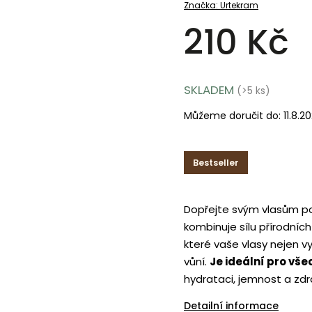
Značka:
Urtekram
210 Kč
SKLADEM
(>5 ks)
Můžeme doručit do:
11.8.2
Bestseller
Dopřejte svým vlasům p
kombinuje sílu přírodní
které vaše vlasy nejen vy
vůní.
Je ideální pro vše
hydrataci, jemnost a zdra
Detailní informace