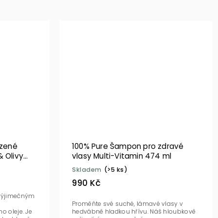
zené
100% Pure Šampon pro zdravé
& Olivy
vlasy Multi-Vitamin 474 ml
Skladem
(>5 ks)
990 Kč
 výjimečným
u
Proměňte své suché, lámavé vlasy v
o oleje. Je
hedvábně hladkou hřívu. Náš hloubkově