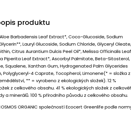
popis produktu
 Aloe Barbadensis Leaf Extract*, Coco-Glucoside, Sodium
lycerin**, Lauryl Glucoside, Sodium Chloride, Glyceryl Oleate
thin, Citrus Aurantium Dulcis Peel Oil*, Melissa Officinalis Lea
a Piperita Leaf Extract*, Ascorbyl Palmitate, Beta-Sitosterol,
e, Squalene, Xanthan Gum, Hydrogenated Palm Glycerides
in, Polyglyceryl-4 Caprate, Tocopherol, Limonene(* = složka z
mědělství, ** = vyrobeno z ekologických složek). 12 %
ložek z celkového obsahu. 41 % ekologických složek z celkové
y a minerálů. 100 % přírodního původu z celkového obsahu.
COSMOS ORGANIC společností Ecocert Greenlife podle norm