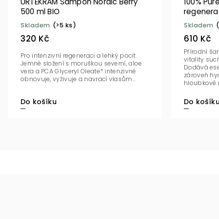
URTEKRAM Šampon Nordic Berry
100% Pur
500 ml BIO
regenerac
Skladem
(>5 ks)
Skladem
320 Kč
610 Kč
Přírodní š
Pro intenzivní regeneraci a lehký pocit.
vitality su
Jemné složení s moruškou severní, aloe
Dodává esen
vera a PCA Glyceryl Oleate* intenzivně
zároveň hyd
obnovuje, vyživuje a navrací vlasům...
hloubkově r
Do košík
Do košíku