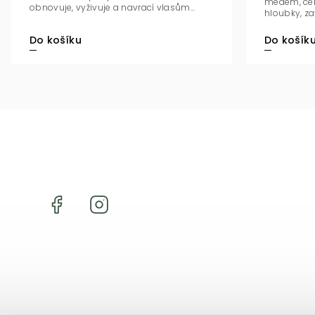
medem, cer
obnovuje, vyživuje a navrací vlasům...
hloubky, za
Do košík
Do košíku