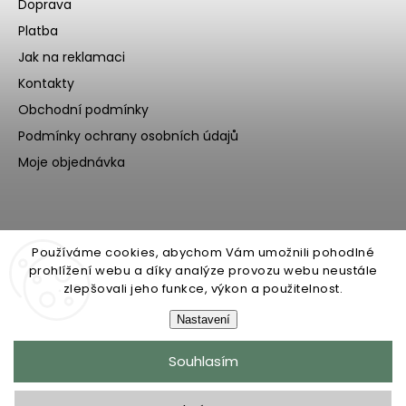
Doprava
Platba
Jak na reklamaci
Kontakty
Obchodní podmínky
Podmínky ochrany osobních údajů
Moje objednávka
Používáme cookies, abychom Vám umožnili pohodlné
prohlížení webu a díky analýze provozu webu neustále
zlepšovali jeho funkce, výkon a použitelnost.
Nastavení
Copyright 2026
Ecoteeno
. Všechna práva vyhrazena.
Souhlasím
Upravit nastavení cookies
Grafický návrh vytvořil a nakódoval
Shoptak.cz