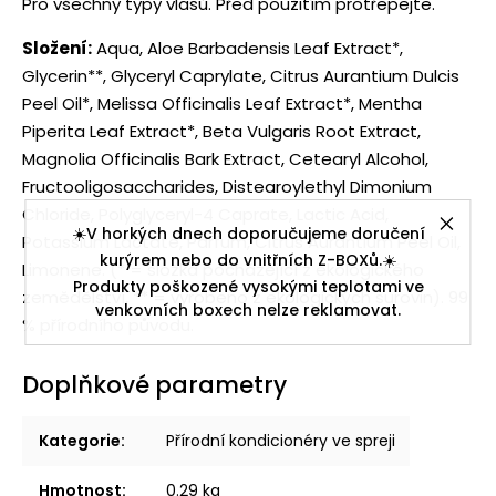
Pro všechny typy vlasů. Před použitím protřepejte.
Složení:
Aqua, Aloe Barbadensis Leaf Extract*,
Glycerin**, Glyceryl Caprylate, Citrus Aurantium Dulcis
Peel Oil*, Melissa Officinalis Leaf Extract*, Mentha
Piperita Leaf Extract*, Beta Vulgaris Root Extract,
Magnolia Officinalis Bark Extract, Cetearyl Alcohol,
Fructooligosaccharides, Distearoylethyl Dimonium
Chloride, Polyglyceryl-4 Caprate, Lactic Acid,
☀️V horkých dnech doporučujeme doručení
Potassium Lactate, Parfum, Citrus Aurantium Peel Oil,
kurýrem nebo do vnitřních Z-BOXů.☀️
Limonene.
(* = složka pocházející z ekologického
Produkty poškozené vysokými teplotami ve
zemědělství, ** = vyrobeno z ekologických surovin). 99
venkovních boxech nelze reklamovat.
% přírodního původu.
Doplňkové parametry
Kategorie
:
Přírodní kondicionéry ve spreji
Hmotnost
:
0.29 kg