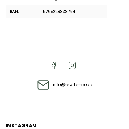
EAN
:
5765228838754
info
@
ecoteeno.cz
INSTAGRAM