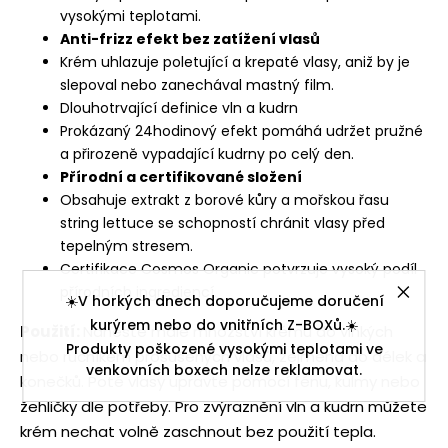
vysokými teplotami.
Anti-frizz efekt bez zatížení vlasů
Krém uhlazuje poletující a krepaté vlasy, aniž by je
slepoval nebo zanechával mastný film.
Dlouhotrvající definice vln a kudrn
Prokázaný 24hodinový efekt pomáhá udržet pružné
a přirozeně vypadající kudrny po celý den.
Přírodní a certifikované složení
Obsahuje extrakt z borové kůry a mořskou řasu
string lettuce se schopností chránit vlasy před
tepelným stresem.
Certifikace Cosmos Organic potvrzuje vysoký podíl
přírodních ingrediencí.
☀️V horkých dnech doporučujeme doručení
kurýrem nebo do vnitřních Z-BOXů.☀️
Použití:
Naneste malé množství krému do vlhkých
Produkty poškozené vysokými teplotami ve
nebo ručníkem prosušených vlasů, zejména do délek a
venkovních boxech nelze reklamovat.
konečků. Poté vlasy upravte pomocí fénu, kulmy nebo
žehličky dle potřeby. Pro zvýraznění vln a kudrn můžete
krém nechat volně zaschnout bez použití tepla.