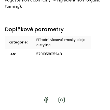
Pogostemon Cablin Oil. (* = ingredient from organic
Farming).
Doplňkové parametry
Přírodní vlasové masky, oleje
Kategorie
:
a styling
EAN
:
5701058015248