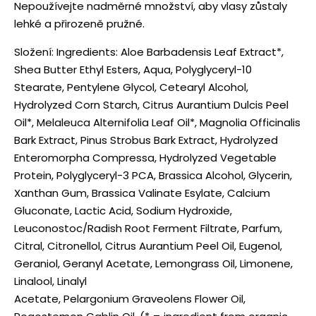
Nepoužívejte nadměrné množství, aby vlasy zůstaly
lehké a přirozeně pružné.
Složení: Ingredients: Aloe Barbadensis Leaf Extract*,
Shea Butter Ethyl Esters, Aqua, Polyglyceryl-10
Stearate, Pentylene Glycol, Cetearyl Alcohol,
Hydrolyzed Corn Starch, Citrus Aurantium Dulcis Peel
Oil*, Melaleuca Alternifolia Leaf Oil*, Magnolia Officinalis
Bark Extract, Pinus Strobus Bark Extract, Hydrolyzed
Enteromorpha Compressa, Hydrolyzed Vegetable
Protein, Polyglyceryl-3 PCA, Brassica Alcohol, Glycerin,
Xanthan Gum, Brassica Valinate Esylate, Calcium
Gluconate, Lactic Acid, Sodium Hydroxide,
Leuconostoc/Radish Root Ferment Filtrate, Parfum,
Citral, Citronellol, Citrus Aurantium Peel Oil, Eugenol,
Geraniol, Geranyl Acetate, Lemongrass Oil, Limonene,
Linalool, Linalyl
Acetate, Pelargonium Graveolens Flower Oil,