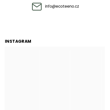
info
@
ecoteeno.cz
INSTAGRAM