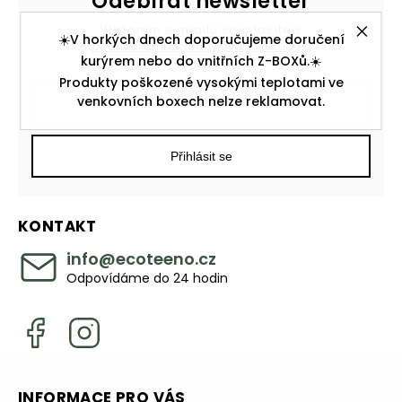
Odebírat newsletter
Vložením e-mailu souhlasíte s
☀️V horkých dnech doporučujeme doručení
podmínkami ochrany osobních údajů
kurýrem nebo do vnitřních Z-BOXů.☀️
Produkty poškozené vysokými teplotami ve
venkovních boxech nelze reklamovat.
Přihlásit se
KONTAKT
info
@
ecoteeno.cz
Odpovídáme do 24 hodin
INFORMACE PRO VÁS