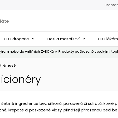
Hodnoce
EKO drogerie
Děti a mateřství
EKO lékár
ýrem nebo do vnitřních Z-BOXů.☀️ Produkty poškozené vysokými tepl
Krémové
icionéry
í šetrné ingredience bez silikonů, parabenů či sulfátů, které p
uché, krepaté či poškozené vlasy, přinášejí přirozenou péči 