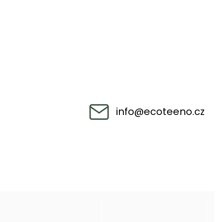
info
@
ecoteeno.cz