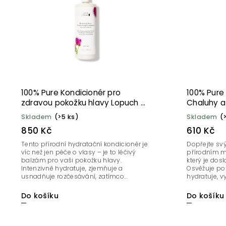
100% Pure Kondicionér pro
100% Pure
zdravou pokožku hlavy Lopuch &
Chaluhy a
Neem 946 ml
Skladem
(>5 ks)
Skladem
(
850 Kč
610 Kč
Tento přírodní hydratační kondicionér je
Dopřejte svý
víc než jen péče o vlasy – je to léčivý
přírodním 
balzám pro vaši pokožku hlavy.
který je dos
Intenzivně hydratuje, zjemňuje a
Osvěžuje pok
usnadňuje rozčesávání, zatímco...
hydratuje, vy
Do košíku
Do košíku