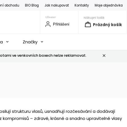
ní obchodu
BIO Blog
Jak nakupovat
Kontakty
Moje objednávka
Nákupní košík
Prázdný košík
Přihlášení
na
Značky
otami ve venkovních boxech nelze reklamovat.
osilují strukturu vlasů, usnadňují rozčesávání a dodávají
bez kompromisů – zdravé, krásné a snadno upravitelné vlasy