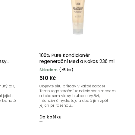
100% Pure Kondicionér
ssy
regenerační Med a Kokos 236 ml
Skladem
(>5 ks)
610 Kč
nutý tak,
Objevte sílu přírody v každé kapce!
Tento regenerační kondicionér s medem
 jejich
a kokosem vlasy hluboce vyživí,
ny bohaté
intenzivně hydratuje a dodá jim zpět
jejich přirozenou...
Do košíku