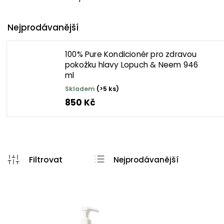
Nejprodávanější
100% Pure Kondicionér pro zdravou
pokožku hlavy Lopuch & Neem 946
ml
Skladem
(>5 ks)
850 Kč
Nejprodávanější
Nejlevnější
Nejdražší
Abecedně