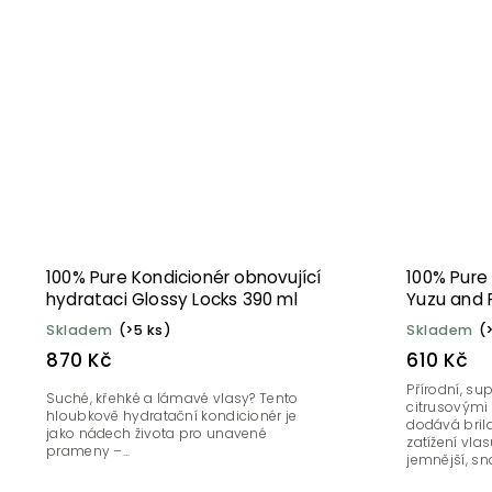
100% Pure Kondicionér obnovující
100% Pure 
hydrataci Glossy Locks 390 ml
Yuzu and 
Skladem
(>5 ks)
Skladem
(
870 Kč
610 Kč
Přírodní, su
Suché, křehké a lámavé vlasy? Tento
citrusovými
hloubkově hydratační kondicionér je
dodává brila
jako nádech života pro unavené
zatížení vlas
prameny –...
jemnější, sn