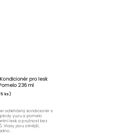
Kondicionér pro lesk
Pomelo 236 ml
>5 ks)
per odlehčený kondicionér s
 plody yuzu a pomelo
ntní lesk a pružnost bez
ů. Vlasy jsou silnější,
adno...