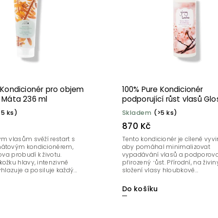
 Kondicionér pro objem
100% Pure Kondicionér
 Máta 236 ml
podporující růst vlasů Glo
Locks 400 ml
>5 ks)
Skladem
(>5 ks)
870 Kč
m vlasům svěží restart s
Tento kondicionér je cíleně vyvi
mátovým kondicionérem,
aby pomáhal minimalizovat
lova probudí k životu.
vypadávání vlasů a podporoval
ožku hlavy, intenzivně
přirozený růst. Přírodní, na živi
hlazuje a posiluje každý...
složení vlasy hloubkově...
Do košíku