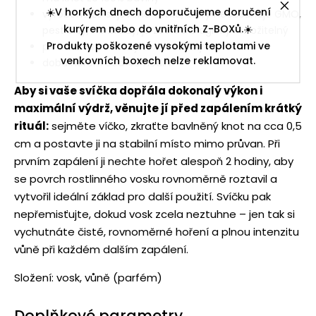
☀️V horkých dnech doporučujeme doručení
vyrobena ze sójového vosku, který neobsahuje GMO,
kurýrem nebo do vnitřních Z-BOXů.☀️
pesticidy, herbicidy, je zcela biologicky rozložitelný
Produkty poškozené vysokými teplotami ve
při hoření nevznikají toxické látky
venkovních boxech nelze reklamovat.
doba hoření cca 40 hodin
Aby si vaše svíčka dopřála dokonalý výkon i
maximální výdrž, věnujte jí před zapálením krátký
rituál:
sejměte víčko, zkraťte bavlněný knot na cca 0,5
cm a postavte ji na stabilní místo mimo průvan. Při
prvním zapálení ji nechte hořet alespoň 2 hodiny, aby
se povrch rostlinného vosku rovnoměrně roztavil a
vytvořil ideální základ pro další použití. Svíčku pak
nepřemisťujte, dokud vosk zcela neztuhne – jen tak si
vychutnáte čisté, rovnoměrné hoření a plnou intenzitu
vůně při každém dalším zapálení.
Složení: vosk, vůně (parfém)
Doplňkové parametry