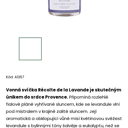
Kód:
A1357
Vonná svíčka Récolte de la Lavande je skutečným
únikem do srdce Provence.
Připomíná rozlehlé
fialové pláně vyhřívané sluncem, kde se levandule vlní
pod mistralem v krajině zalité sluncem. Její
aromatická a obklopující vůně mísí květinovou svěžest
levandule s bylinnými tóny šalvěje a eukalyptu, než se