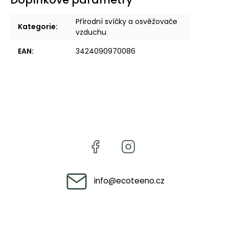
Přírodní svíčky a osvěžovače
Kategorie
:
vzduchu
EAN
:
3424090970086
info
@
ecoteeno.cz