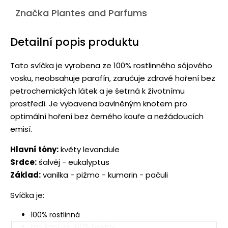
Značka
Plantes and Parfums
Detailní popis produktu
Tato svíčka je vyrobena ze 100% rostlinného sójového
vosku, neobsahuje parafín, zaručuje zdravé hoření bez
petrochemických látek a je šetrná k životnímu
prostředí. Je vybavena bavlněným knotem pro
optimální hoření bez černého kouře a nežádoucích
emisí.
Hlavní tóny:
květy levandule
Srdce:
šalvěj - eukalyptus
Základ:
vanilka - pižmo - kumarin - pačuli
Svíčka je:
100% rostlinná
ma knot ze 100% bavlny