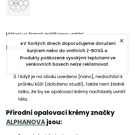
Měření ve Francii: měřili jsme vnitřní.
☀️V horkých dnech doporučujeme doručení
Mějte na paměti!
kurýrem nebo do vnitřních Z-BOXů.☀️
Produkty poškozené vysokými teplotami ve
Složení
opalovacích přípravků
se nijak nezměnilo.
venkovních boxech nelze reklamovat.
Změnila se francouzská technika měření.
I když je na obalu uvedeno [nano], nedochází k
průniku kůží (doloženo studií), takže není žádné
riziko, že by se opalovací krémy nacházely uvnitř
těla.
Přírodní opalovací krémy značky
ALPHANOVA
jsou: