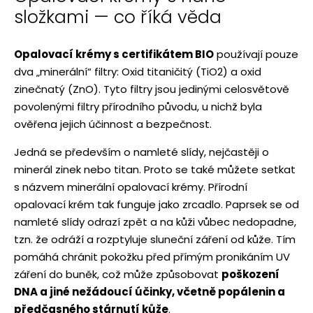
složkami — co říká věda
Opalovací krémy s certifikátem BIO
používají pouze
dva „minerální“ filtry: Oxid titaničitý (TiO2) a oxid
zinečnatý (ZnO). Tyto filtry jsou jedinými celosvětově
povolenými filtry přírodního původu, u nichž byla
ověřena jejich účinnost a bezpečnost.
Jedná se především o namleté slídy, nejčastěji o
minerál zinek nebo titan. Proto se také můžete setkat
s názvem minerální opalovací krémy. Přírodní
opalovací krém tak funguje jako zrcadlo. Paprsek se od
namleté slídy odrazí zpět a na kůži vůbec nedopadne,
tzn. že odráží a rozptyluje sluneční záření od kůže. Tím
pomáhá chránit pokožku před přímým pronikáním UV
záření do buněk, což může způsobovat
poškození
DNA a jiné nežádoucí účinky, včetně popálenin a
předčasného stárnutí kůže
.