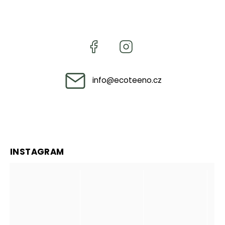
info
@
ecoteeno.cz
INSTAGRAM