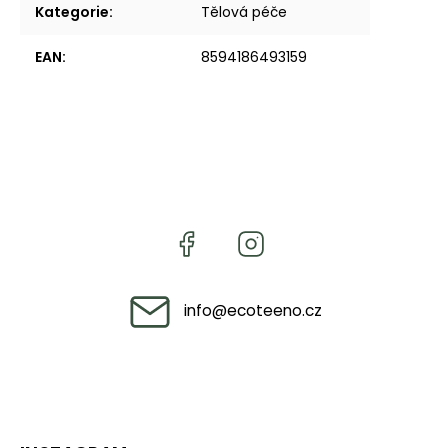
Kategorie
:
Tělová péče
EAN
:
8594186493159
info
@
ecoteeno.cz