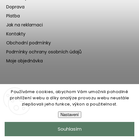
Doprava
Platba
Jak na reklamaci
Kontakty
Obchodní podmínky
Podmínky ochrany osobních údajů
Moje objednávka
Používáme cookies, abychom Vám umožnili pohodlné
prohlížení webu a díky analýze provozu webu neustále
zlepšovali jeho funkce, výkon a použitelnost.
Nastavení
Copyright 2026
Ecoteeno
. Všechna práva vyhrazena.
Souhlasím
Upravit nastavení cookies