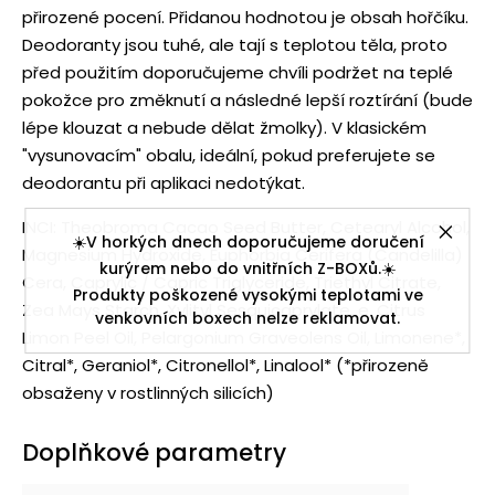
přirozené pocení. Přidanou hodnotou je obsah hořčíku.
Deodoranty jsou tuhé, ale tají s teplotou těla, proto
před použitím doporučujeme chvíli podržet na teplé
pokožce pro změknutí a následné lepší roztírání (bude
lépe klouzat a nebude dělat žmolky). V klasickém
"vysunovacím" obalu, ideální, pokud preferujete se
deodorantu při aplikaci nedotýkat.
INCI: Theobroma Cacao Seed Butter, Cetearyl Alcohol,
☀️V horkých dnech doporučujeme doručení
Magnesium Hydroxide, Euphorbia Cerifera (Candelilla)
kurýrem nebo do vnitřních Z-BOXů.☀️
Cera, Caprylic / Capric Triglyceride, Triethyl Citrate,
Produkty poškozené vysokými teplotami ve
Zea Mays Starch, Xylityl Sesquicaprylate, e, Citrus
venkovních boxech nelze reklamovat.
Limon Peel Oil, Pelargonium Graveolens Oil, Limonene*,
Citral*, Geraniol*, Citronellol*, Linalool* (*přirozeně
obsaženy v rostlinných silicích)
Doplňkové parametry