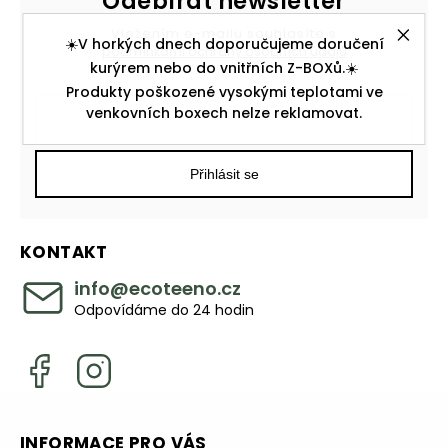
Odebírat newsletter
Vložením e-mailu souhlasíte s
☀️V horkých dnech doporučujeme doručení
podmínkami ochrany osobních údajů
kurýrem nebo do vnitřních Z-BOXů.☀️
Produkty poškozené vysokými teplotami ve
venkovních boxech nelze reklamovat.
Přihlásit se
KONTAKT
info
@
ecoteeno.cz
Odpovídáme do 24 hodin
INFORMACE PRO VÁS