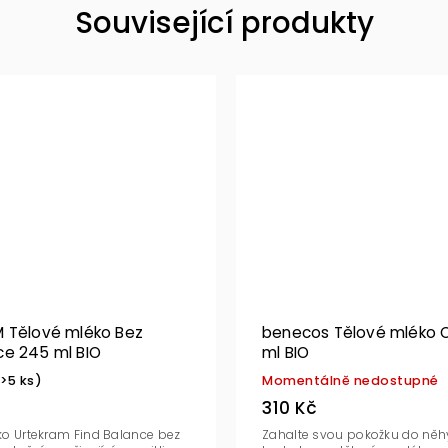
Související produkty
 Tělové mléko Bez
benecos Tělové mléko 
e 245 ml BIO
ml BIO
(>5 ks)
Momentálně nedostupné
310 Kč
ko Urtekram Find Balance bez
Zahalte svou pokožku do něh