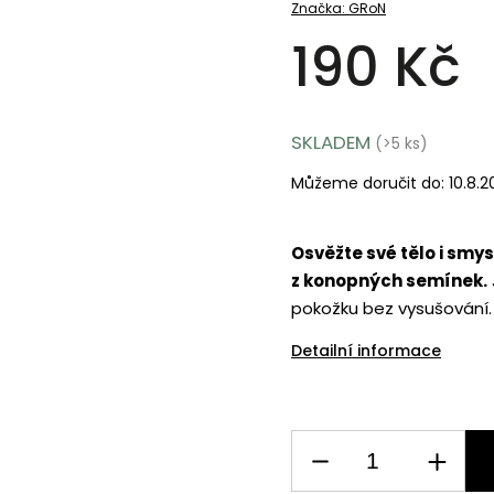
Značka:
GRoN
190 Kč
SKLADEM
(>5 ks)
Můžeme doručit do:
10.8.
Osvěžte své tělo i smys
z konopných semínek.
pokožku bez vysušování.
Detailní informace