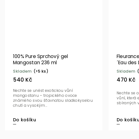
100% Pure Sprchový gel
Fleurance
Mangostan 236 ml
´Eau des
500 ml BI
Skladem
(>5 ks)
Skladem
540 Kč
470 Kč
Nechte se unést exotickou vůní
Nechte se o
mangostanu – tropického ovoce
vůní, která
známého svou šťavnatou sladkokyselou
sbíraných v 
chutí a vysokým...
Do košík
Do košíku