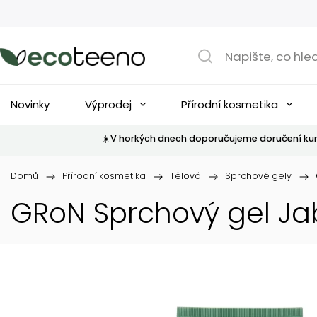
Novinky
Výprodej
Přírodní kosmetika
☀️V horkých dnech doporučujeme doručení kur
Domů
/
Přírodní kosmetika
/
Tělová
/
Sprchové gely
/
GRoN Sprchový gel Jab