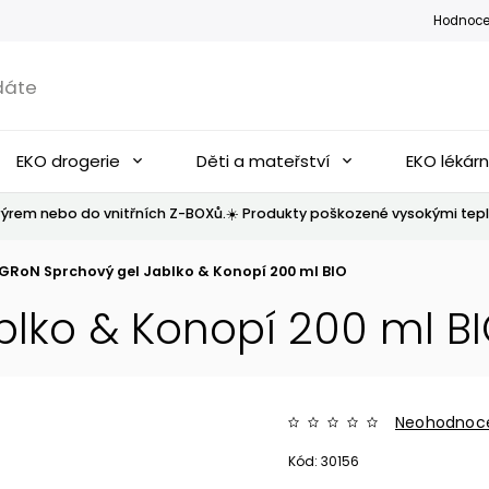
Hodnoce
EKO drogerie
Děti a mateřství
EKO lékár
ýrem nebo do vnitřních Z-BOXů.☀️ Produkty poškozené vysokými tepl
GRoN Sprchový gel Jablko & Konopí 200 ml BIO
lko & Konopí 200 ml B
Neohodnoc
Kód:
30156