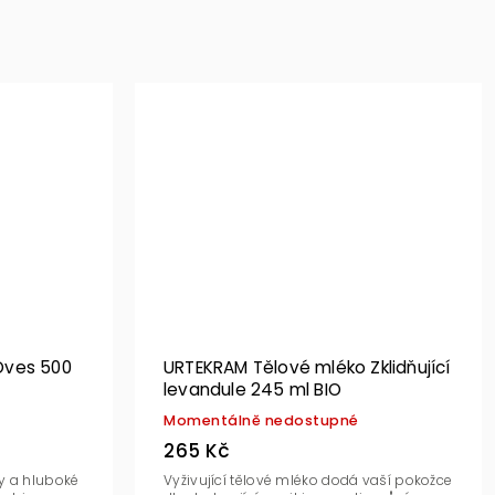
Oves 500
URTEKRAM Tělové mléko Zklidňující
levandule 245 ml BIO
Momentálně nedostupné
265 Kč
y a hluboké
Vyživující tělové mléko dodá vaší pokožce