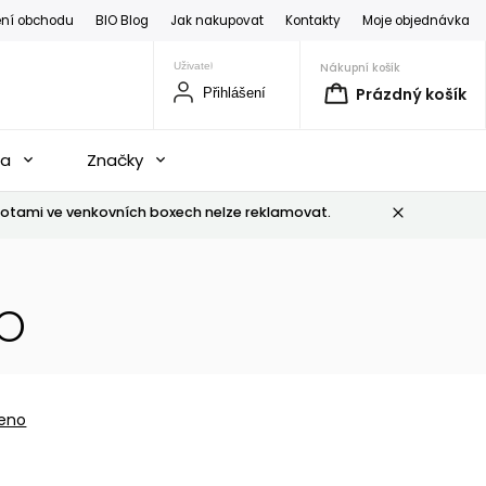
ní obchodu
BIO Blog
Jak nakupovat
Kontakty
Moje objednávka
Nákupní košík
Prázdný košík
Přihlášení
na
Značky
otami ve venkovních boxech nelze reklamovat.
IO
eno