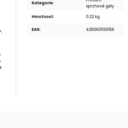
Přírodní
Kategorie
:
sprchové gely
Hmotnost
:
0.22 kg
EAN
:
4260631130156
,
,
A
M