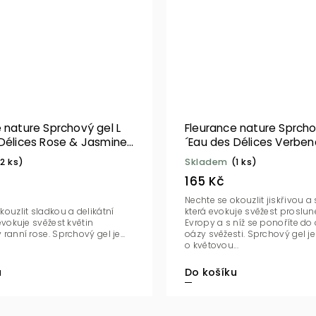
 nature Sprchový gel L
Fleurance nature Sprcho
 Délices Rose & Jasmine
´Eau des Délices Verben
O
Bergamot BIO 200 ml
(2 ks)
Skladem
(1 ks)
165 Kč
Nechte se okouzlit jiskřivou a 
kouzlit sladkou a delikátní
která evokuje svěžest proslun
 evokuje svěžest květin
Evropy a s níž se ponoříte d
ranní rose. Sprchový gel je...
oázy svěžesti. Sprchový gel je obohacen
o květovou...
Do košíku
u