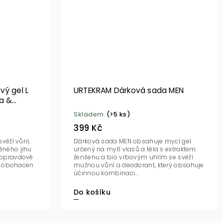
vý gel L
URTEKRAM Dárková sada MEN
a &
Skladem
(>5 ks)
399 Kč
svěží vůní,
Dárková sada MEN obsahuje mycí gel
ěného jihu
určený na mytí vlasů a těla s extraktem
o opravdové
ženšenu a bio vrbovým uhlím se svěží
mužnou vůní a deodorant, který obsahuje
účinnou kombinaci...
Do košíku