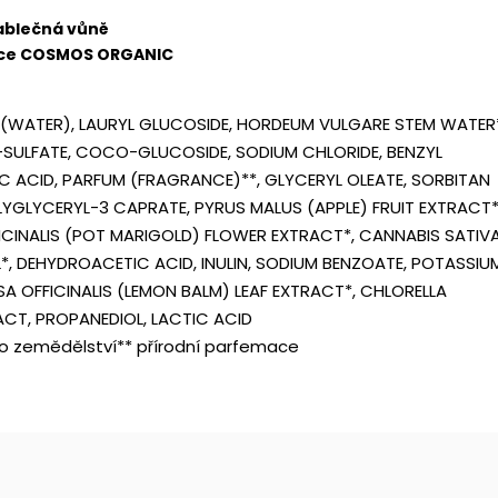
ablečná vůně
ace COSMOS ORGANIC
(WATER), LAURYL GLUCOSIDE, HORDEUM VULGARE STEM WATER*
ULFATE, COCO-GLUCOSIDE, SODIUM CHLORIDE, BENZYL
C ACID, PARFUM (FRAGRANCE)**, GLYCERYL OLEATE, SORBITAN
YGLYCERYL-3 CAPRATE, PYRUS MALUS (APPLE) FRUIT EXTRACT*
ICINALIS (POT MARIGOLD) FLOWER EXTRACT*, CANNABIS SATIV
L*, DEHYDROACETIC ACID, INULIN, SODIUM BENZOATE, POTASSIU
SA OFFICINALIS (LEMON BALM) LEAF EXTRACT*, CHLORELLA
ACT, PROPANEDIOL, LACTIC ACID
ho zemědělství** přírodní parfemace