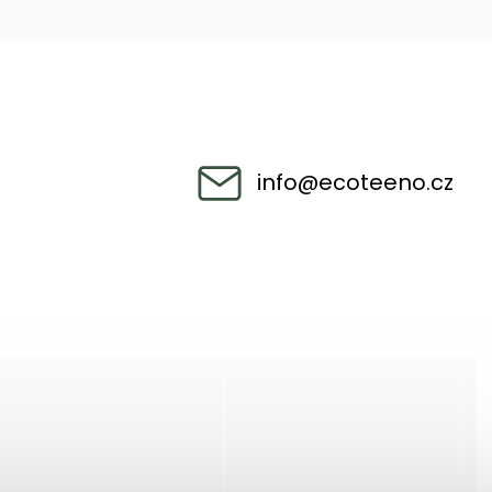
info
@
ecoteeno.cz