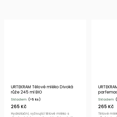
URTEKRAM Tělové mléko Divoká
URTEKRAM
růže 245 ml BIO
parfemac
Skladem
(>5 ks)
Skladem
265 Kč
265 Kč
Hydratační, vyživující tělové mléko s
Tělové mlé