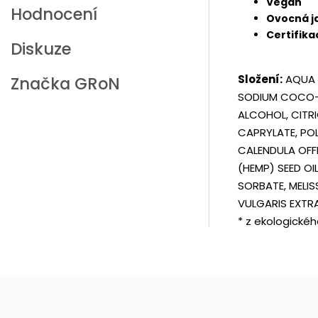
Vegan
Hodnocení
Ovocná j
Certifik
Diskuze
Složení:
AQUA 
Značka
GRoN
SODIUM COCO-S
ALCOHOL, CITRI
CAPRYLATE, POL
CALENDULA OFF
(HEMP) SEED OI
SORBATE, MELIS
VULGARIS EXTR
* z ekologické