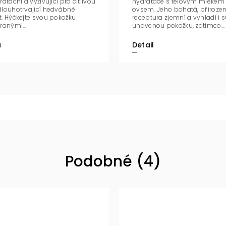
atační a vyživující pro citlivou
hydratace s tělovým mlékem 
dlouhotrvající hedvábně
ovsem. Jeho bohatá, přirozen
. Hýčkejte svou pokožku
receptura zjemní a vyhladí i 
ranými...
unavenou pokožku, zatímco...
u
Detail
Podobné (4)