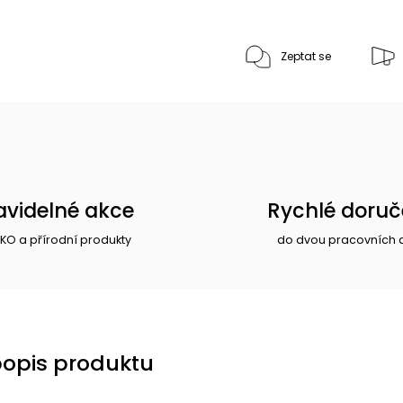
Zeptat se
avidelné akce
Rychlé doruč
EKO a přírodní produkty
do dvou pracovních 
popis produktu