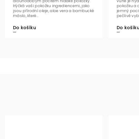
dlouhodobým pocitem hladké pokožky.
vůně je hydr
Hýčká vaši pokožku ingrediencemi, jako
pokožku a 
jsou přírodní oleje, aloe vera a bambucké
jemný pocit
máslo, které...
pečlivě vyb
Do košíku
Do košík