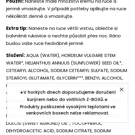
Použití:
Naneste malé množství krému na ruce a
jemně vmasírujte. V případě potřeby aplikujte na ruce
několikrát denně a vmasírujte.
Extra tip:
Naneste na ruce větší vrstvu, oblečte si
balvněné rukavice a nechte působit přes noc. Ráno
budou vaše ruce hedvábně jemné.
Složení:
AQUA (WATER), HORDEUM VULGARE STEM
WATER*, HELIANTHUS ANNUUS (SUNFLOWER) SEED OIL*,
CETEARYL ALCOHOL, SODIUM CETEARYL SULFATE, SODIUM
STEAROYL GLUTAMATE, GLYCERIN***, BENZYL ALCOHOL,
PARFUM (FRAGRANCE)**, OLEA EUROPAEA (OLIVE) FRUIT
☀️V horkých dnech doporučujeme doručení
OIL*, CITRIC ACID, VITIS VINIFERA (GRAPE) SEED OIL*,
kurýrem nebo do vnitřních Z-BOXů.☀️
ARGANIA SPINOSA KERNEL OIL*, CAMELINA SATIVA SEED
Produkty poškozené vysokými teplotami ve
OIL*, BUTYROSPERMUM PARKII (SHEA) BUTTER*, PYRUS
venkovních boxech nelze reklamovat.
MALUS (APPLE) FRUIT EXTRACT*, PRUNUS AMYGDALUS
DULCIS (SWEET ALMOND) OIL*, TOCOPHEROL,
DEHYDROACETIC ACID, SODIUM CITRATE, SODIUM