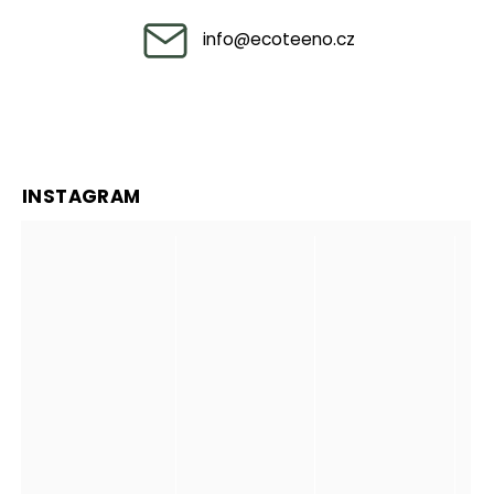
info
@
ecoteeno.cz
INSTAGRAM