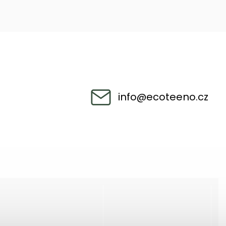
info
@
ecoteeno.cz