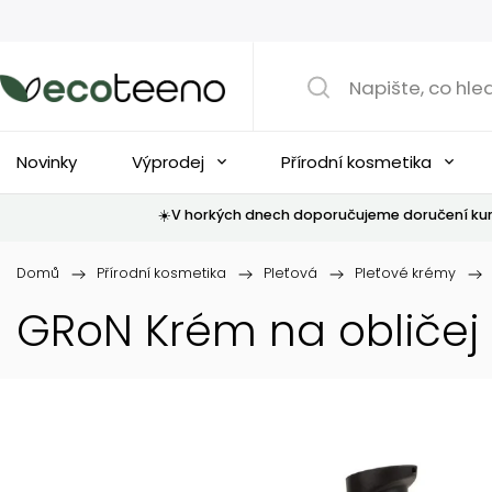
Novinky
Výprodej
Přírodní kosmetika
☀️V horkých dnech doporučujeme doručení kur
Domů
/
Přírodní kosmetika
/
Pleťová
/
Pleťové krémy
/
GRoN Krém na obličej 