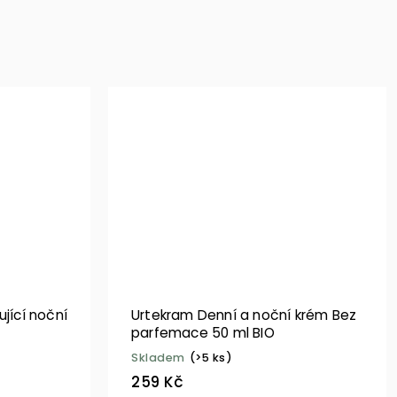
ující noční
Urtekram Denní a noční krém Bez
parfemace 50 ml BIO
Skladem
(>5 ks)
259 Kč