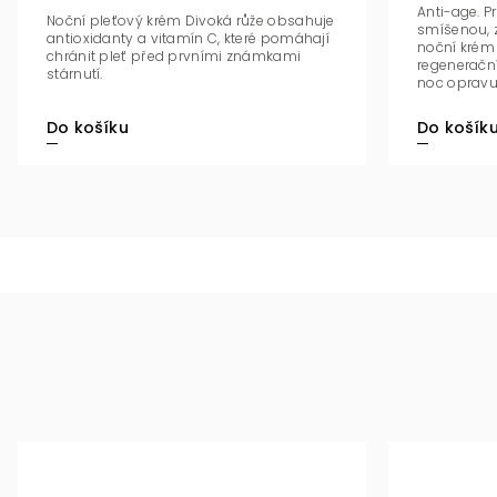
Anti-age. P
Noční pleťový krém Divoká růže obsahuje
smíšenou, z
antioxidanty a vitamín C, které pomáhají
noční krém 
chránit pleť před prvními známkami
regenerační
stárnutí.
noc opravují
Do košík
Do košíku