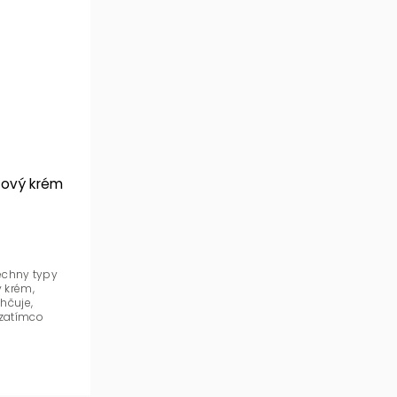
ťový krém
šechny typy
ý krém,
lhčuje,
 zatímco