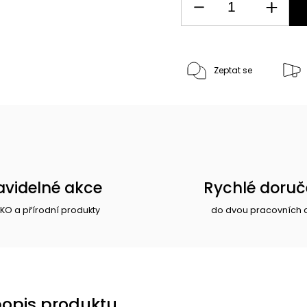
Zeptat se
avidelné akce
Rychlé doruč
EKO a přírodní produkty
do dvou pracovních 
popis produktu