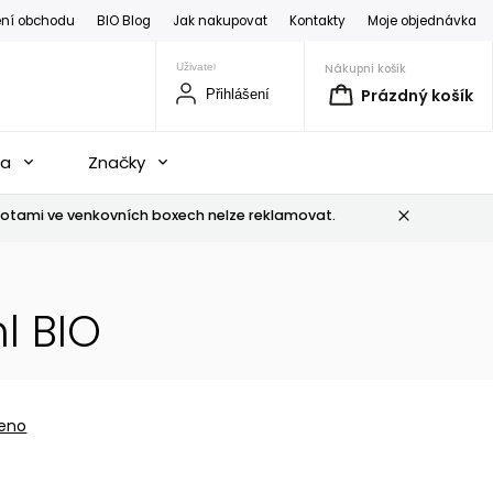
ní obchodu
BIO Blog
Jak nakupovat
Kontakty
Moje objednávka
Nákupní košík
Prázdný košík
Přihlášení
na
Značky
otami ve venkovních boxech nelze reklamovat.
l BIO
eno