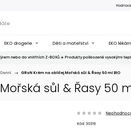
Hodnoce
EKO drogerie
Děti a mateřství
EKO lékár
ýrem nebo do vnitřních Z-BOXů.☀️ Produkty poškozené vysokými tepl
Denní
/
GRoN Krém na obličej Mořská sůl & Řasy 50 ml BIO
Mořská sůl & Řasy 50 m
Neohodnoc
Kód:
30316