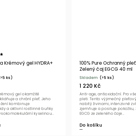
a Krémový gel HYDRA+
100% Pure Ochranný ple
Zelený čaj EGCG 40 ml
(>5 ks)
Skladem
(>5 ks)
1 220 Kč
 krémový gel okamžitě
Anti-age, antioxidační. Pro v
klidňuje a chrání pleť. Jeho
pleti. Tento výjimečný pleťov
ožení kombinuje
nabitý živinami, intenzivně zv
dy a aktivní rostlinné buňky
zjemňuje a posiluje pokožku,
sokomolekulární kyselinou...
EGCG ze zeleného čaje...
u
Do košíku