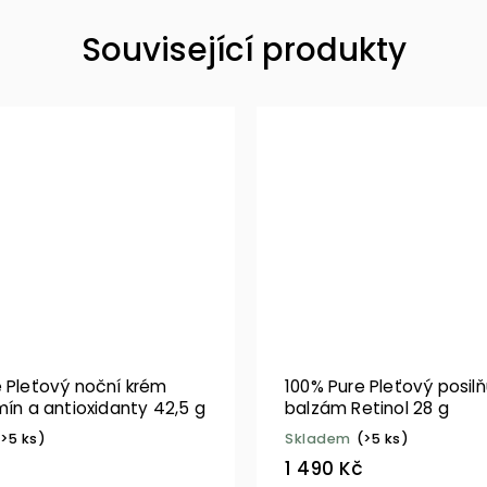
Související produkty
e Pleťový noční krém
100% Pure Pleťový posilň
mín a antioxidanty 42,5 g
balzám Retinol 28 g
(>5 ks)
Skladem
(>5 ks)
č
1 490 Kč