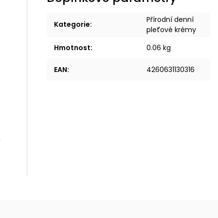
Přírodní denní
Kategorie
:
pleťové krémy
Hmotnost
:
0.06 kg
EAN
:
4260631130316
,