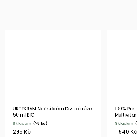
URTEKRAM Noční krém Divoká růže
100% Pur
50 ml BIO
Multivita
Skladem
(>5 ks)
Skladem
295 Kč
1 540 K