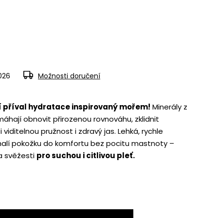
2026
Možnosti doručení
ží příval hydratace inspirovaný mořem!
Minerály z
máhají obnovit přirozenou rovnováhu, zklidnit
viditelnou pružnost i zdravý jas. Lehká, rychle
halí pokožku do komfortu bez pocitu mastnoty –
a svěžesti
pro suchou i citlivou pleť.