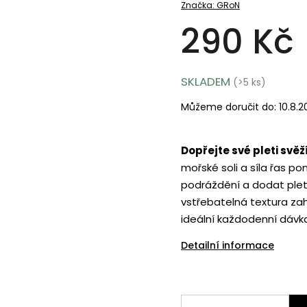
Značka:
GRoN
290 Kč
SKLADEM
(>5 ks)
Můžeme doručit do:
10.8.
Dopřejte své pleti svě
mořské soli a síla řas po
podráždění a dodat pleti 
vstřebatelná textura za
ideální každodenní dávk
Detailní informace