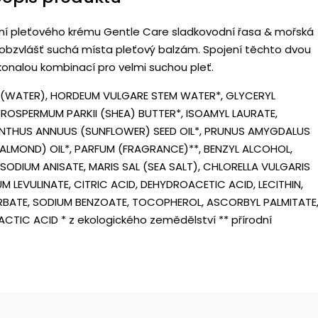
ní pleťového krému Gentle Care sladkovodní řasa & mořská
a obzvlášť suchá místa pleťový balzám. Spojení těchto dvou
konalou kombinací pro velmi suchou pleť.
(WATER), HORDEUM VULGARE STEM WATER*, GLYCERYL
ROSPERMUM PARKII (SHEA) BUTTER*, ISOAMYL LAURATE,
IANTHUS ANNUUS (SUNFLOWER) SEED OIL*, PRUNUS AMYGDALUS
 ALMOND) OIL*, PARFUM (FRAGRANCE)**, BENZYL ALCOHOL,
ODIUM ANISATE, MARIS SAL (SEA SALT), CHLORELLA VULGARIS
M LEVULINATE, CITRIC ACID, DEHYDROACETIC ACID, LECITHIN,
BATE, SODIUM BENZOATE, TOCOPHEROL, ASCORBYL PALMITATE
ACTIC ACID * z ekologického zemědělství ** přírodní