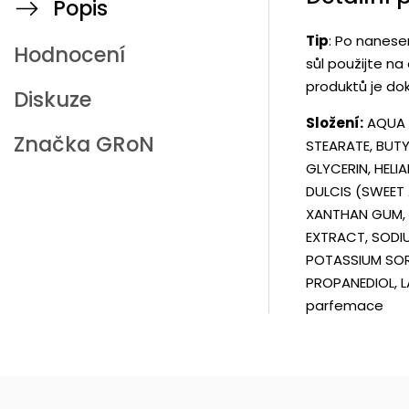
Popis
Tip
: Po nanese
Hodnocení
sůl použijte n
produktů je do
Diskuze
Složení:
AQUA 
Značka
GRoN
STEARATE, BUTY
GLYCERIN, HEL
DULCIS (SWEET
XANTHAN GUM, S
EXTRACT, SODIU
POTASSIUM SOR
PROPANEDIOL, L
parfemace