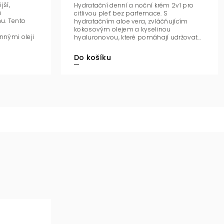
jší,
Hydratační denní a noční krém 2v1 pro
u
citlivou pleť bez parfemace. S
u. Tento
hydratačním aloe vera, zvláčňujícím
kokosovým olejem a kyselinou
nými oleji
hyaluronovou, které pomáhají udržovat...
Do košíku