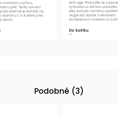
Anti-age. Probuďte se s pevně
ro normální, suchou,
vyživenou a zářivou pokožko
ralou pleť. Tento luxusní
díky tomuto nočnímu balzám
proti stárnutí je bohatý na
veganský zázrak s retinolem,
 vitamíny C a A, které přes
avokádovým máslem a rostlin
 denní...
zvyšuje...
u
Do košíku
Podobné (3)