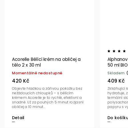
Acorelle Bělící krém na obličej a
Alphanov
tělo 2 x 30 ml
50 ml BIO
Momentálně nedostupné
Skladem
420 Kč
409 Kč
Objevte hladkou a zářivou pokožku bez
Zklidňující
nežádoucích chloupků – s bělícím
hydratuje, z
krémem Acorelle je to rychlé, efektivní a
termální sl
snadné. Už za pouhých 5 minut rozjasní
polysachari
obličej a 10 minut...
papyru s vy
Detail
Do košík