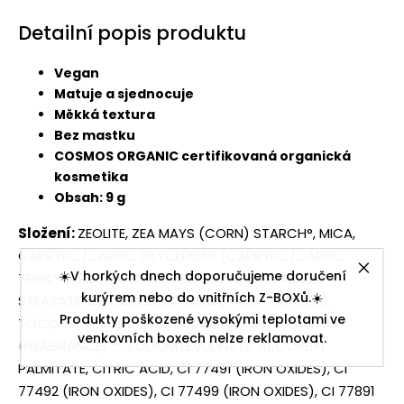
Detailní popis produktu
Vegan
Matuje a sjednocuje
Měkká textura
Bez mastku
COSMOS ORGANIC certifikovaná organická
kosmetika
Obsah: 9 g
Složení:
Z
EOLITE, ZEA MAYS (CORN) STARCH°, MICA,
CAPRYLIC/CAPRIC GLYCERIDES (CAPRYLIC/CAPRIC
☀️V horkých dnech doporučujeme doručení
TRIGLYCERIDE), OCTYLDODECANOL, MAGNESIUM
kurýrem nebo do vnitřních Z-BOXů.☀️
STEARATE, CELLULOSE, GLYCERIN, AQUA (WATER),
Produkty poškozené vysokými teplotami ve
TOCOPHEROL, LECITHIN, SODIUM ANISATE, PARFUM
venkovních boxech nelze reklamovat.
(FRAGRANCE)°°, SODIUM LEVULINATE, ASCORBYL
PALMITATE, CITRIC ACID, CI 77491 (IRON OXIDES), CI
77492 (IRON OXIDES), CI 77499 (IRON OXIDES), CI 77891