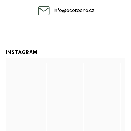
info
@
ecoteeno.cz
INSTAGRAM