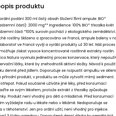
popis produktu
orální podání 300 ml čistý obsah Složení 15ml ampule: BIO*
nadzemní části): 2000 mg** Ingredience: 100% BIO* třezalka květ
zemní části *100% surovin pochází z ekologického zemědělství.
ché rostliny Sklizeno a zpracováno ve Francii, ampule baleny v n
laboratoř ve Francii vyvíjí a vyrábí produkty už 30 let. Náš proces
ožňuje získat vysoce koncentrované rostlinné extrakty rostlin.
tica Natura vyvinula jedinečný proces konzervace, který nepouží
ervační látky, které by znehodnotili aktivní složky. Návod k použití
ku denně před jídlem. Doporučuje se rozpustit ampulku ve skleni
o přírodní produkt, v produktu se může vytvořit mírný sediment.
rotřepat. Pokud současně užíváte jiné léky, před konzumací
raďte se svým lékařem, protože extrakt z třezalky způsobuje
nky. Produkt není vhodný pro děti a mladistvé. Před konzumací
sím vyžádejte radu u lékaře nebo v lékárně. Nedoporučuje se
a v těhotenství. Jen pro orální užití, není vhodný pro injekce.
 než 3 týdny najednou. Doporučená denní dávka by neměla být