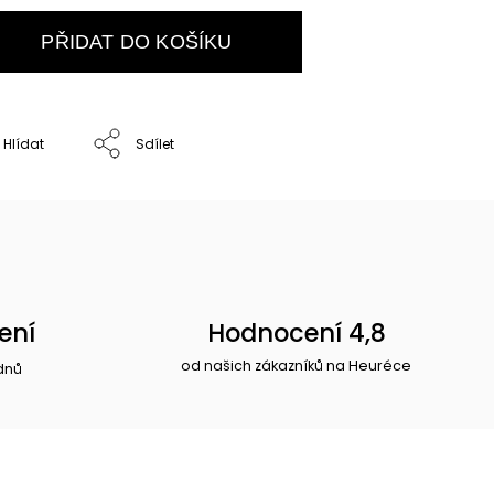
PŘIDAT DO KOŠÍKU
Hlídat
Sdílet
ení
Hodnocení 4,8
od našich zákazníků na Heuréce
dnů