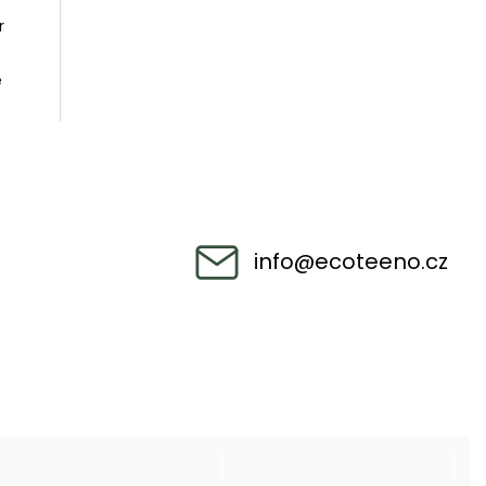
r
e
info
@
ecoteeno.cz