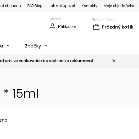
ní obchodu
BIO Blog
Jak nakupovat
Kontakty
Moje objednávka
Nákupní košík
Prázdný košík
Přihlášení
na
Značky
otami ve venkovních boxech nelze reklamovat.
 * 15ml
eno