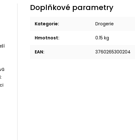
Doplňkové parametry
Kategorie
:
Drogerie
Hmotnost
:
0.15 kg
aší
EAN
:
3760265300204
vá
:
ci