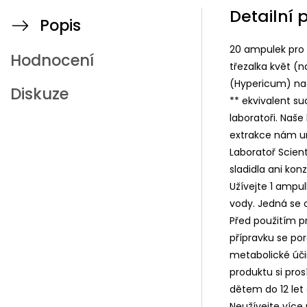
Detailní 
Popis
20 ampulek pro 
Hodnocení
třezalka květ (
(Hypericum) nad
Diskuze
** ekvivalent su
laboratoři. Naše 
extrakce nám um
Laboratoř Scien
sladidla ani konz
Užívejte 1 ampul
vody. Jedná se 
Před použitím p
přípravku se po
metabolické úči
produktu si pro
dětem do 12 let 
Neužívejte více