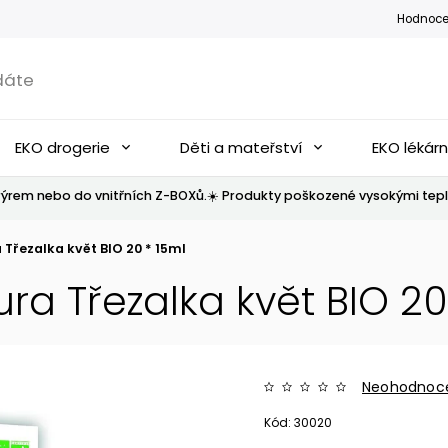
Hodnoce
EKO drogerie
Děti a mateřství
EKO lékár
ýrem nebo do vnitřních Z-BOXů.☀️ Produkty poškozené vysokými tepl
 Třezalka květ BIO 20 * 15ml
ura Třezalka květ BIO 20
Neohodnoc
Kód:
30020