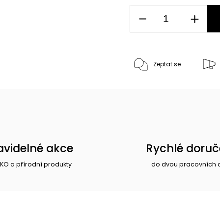
Zeptat se
avidelné akce
Rychlé doruč
EKO a přírodní produkty
do dvou pracovních 