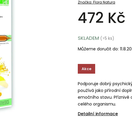
Značka:
Flora Natura
472 Kč
SKLADEM
(>5 ks)
Můžeme doručit do:
11.8.2
Akce
Podporuje dobrý psychický
používá jako přírodní do
emočního stavu. Příznivě o
celého organismu.
Detailní informace