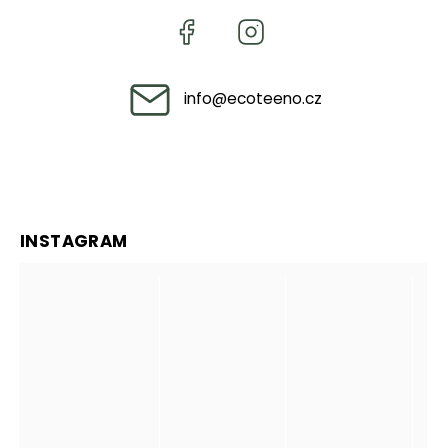
info
@
ecoteeno.cz
INSTAGRAM