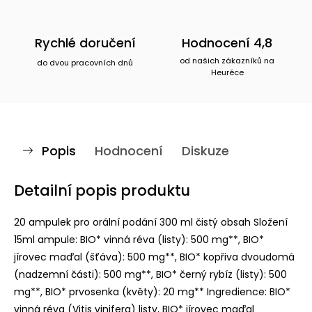
Rychlé doručení
Hodnocení 4,8
od našich zákazníků na
do dvou pracovních dnů
Heuréce
Popis
Hodnocení
Diskuze
Detailní popis produktu
20 ampulek pro orální podání 300 ml čistý obsah Složení
15ml ampule: BIO* vinná réva (listy): 500 mg**, BIO*
jírovec maďal (šťáva): 500 mg**, BIO* kopřiva dvoudomá
(nadzemní části): 500 mg**, BIO* černý rybíz (listy): 500
mg**, BIO* prvosenka (květy): 20 mg** Ingredience: BIO*
vinná réva (Vitis vinifera) listy, BIO* jírovec maďal