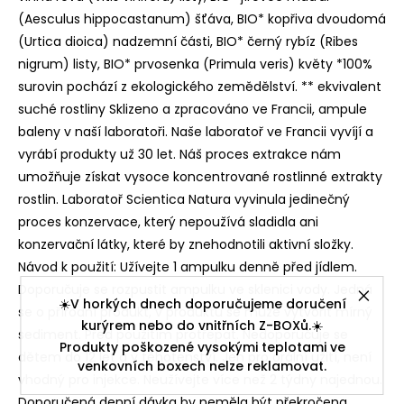
(Aesculus hippocastanum) šťáva, BIO* kopřiva dvoudomá
(Urtica dioica) nadzemní části, BIO* černý rybíz (Ribes
nigrum) listy, BIO* prvosenka (Primula veris) květy *100%
surovin pochází z ekologického zemědělství. ** ekvivalent
suché rostliny Sklizeno a zpracováno ve Francii, ampule
baleny v naší laboratoři. Naše laboratoř ve Francii vyvíjí a
vyrábí produkty už 30 let. Náš proces extrakce nám
umožňuje získat vysoce koncentrované rostlinné extrakty
rostlin. Laboratoř Scientica Natura vyvinula jedinečný
proces konzervace, který nepoužívá sladidla ani
konzervační látky, které by znehodnotili aktivní složky.
Návod k použití: Užívejte 1 ampulku denně před jídlem.
Doporučuje se rozpustit ampulku ve sklenici vody. Jedná
☀️V horkých dnech doporučujeme doručení
se o přírodní produkt, v produktu se může vytvořit mírný
kurýrem nebo do vnitřních Z-BOXů.☀️
sediment. Před použitím protřepat. Nedoporučuje se
Produkty poškozené vysokými teplotami ve
dětem do 12 let a v těhotenství. Jen pro orální užití, není
venkovních boxech nelze reklamovat.
vhodný pro injekce. Neužívejte více než 2 týdny najednou.
Doporučená denní dávka by neměla být překročena.