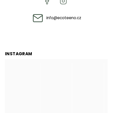
info
@
ecoteeno.cz
INSTAGRAM