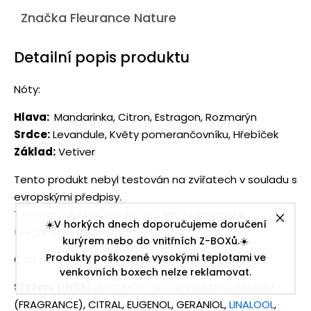
Značka
Fleurance Nature
Detailní popis produktu
Nóty:
Hlava:
Mandarinka, Citron, Estragon, Rozmarýn
Srdce:
Levandule, Květy pomerančovníku, Hřebíček
Základ:
Vetiver
Tento produkt nebyl testován na zvířatech v souladu s
evropskými předpisy.
Tento produkt je vhodný pro lidi na veganské
☀️V horkých dnech doporučujeme doručení
(veganské) stravě.
kurýrem nebo do vnitřních Z-BOXů.☀️
Produkty poškozené vysokými teplotami ve
Certifikováno
COSMOS ORGANIC a COSMEBIO
venkovních boxech nelze reklamovat.
Složení (INCI):
ALCOHOL*, AQUA (WATER), PARFUM
(FRAGRANCE), CITRAL, EUGENOL, GERANIOL,
LINALOOL
,