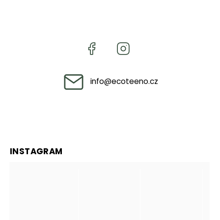
info
@
ecoteeno.cz
INSTAGRAM