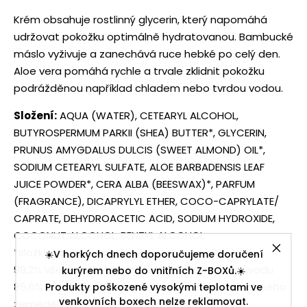
Krém obsahuje rostlinný glycerin, který napomáhá
udržovat pokožku optimálně hydratovanou. Bambucké
máslo vyživuje a zanechává ruce hebké po celý den.
Aloe vera pomáhá rychle a trvale zklidnit pokožku
podrážděnou například chladem nebo tvrdou vodou.
Složení:
AQUA (WATER), CETEARYL ALCOHOL,
BUTYROSPERMUM PARKII (SHEA) BUTTER*, GLYCERIN,
PRUNUS AMYGDALUS DULCIS (SWEET ALMOND) OIL*,
SODIUM CETEARYL SULFATE, ALOE BARBADENSIS LEAF
JUICE POWDER*, CERA ALBA (BEESWAX)*, PARFUM
(FRAGRANCE), DICAPRYLYL ETHER, COCO-CAPRYLATE/
CAPRATE, DEHYDROACETIC ACID, SODIUM HYDROXIDE,
COCONUT ALCOHOL, BENZYL ALCOHOL.
*složky pocházející z biologického zemědělství
☀️V horkých dnech doporučujeme doručení
99,2% všech složek ve výrobku je přírodního původu
kurýrem nebo do vnitřních Z-BOXů.☀️
85,6% všech složek ve výrobku pochází z biologického
Produkty poškozené vysokými teplotami ve
venkovních boxech nelze reklamovat.
zemědělství