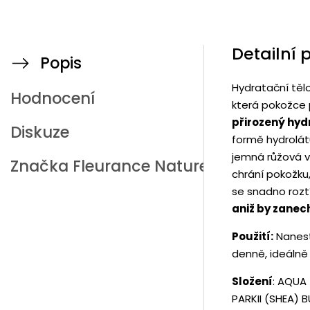
Detailní 
Popis
Hydratační tělo
Hodnocení
která pokožce 
přirozený hyd
Diskuze
formě hydrolátu
jemná růžová v
Značka
Fleurance Nature
chrání pokožku
se snadno roztí
aniž by zanec
Použití:
Nanest
denně, ideálně
Složení
: AQUA
PARKII (SHEA) 