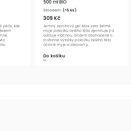
500 ml BIO
Skladem
(>5 ks)
309 Kč
é péče, kde
Jemný sprchový gel Aloe vera šetrně
otekem
myje pokožku celého těla, zjemňuje ji a
emné,
udržuje vláčnou. Složení obohacené o
měs
rostlinné výtažky pokožku celého těla
ho...
účinně myje a zároveň ji...
Do košíku