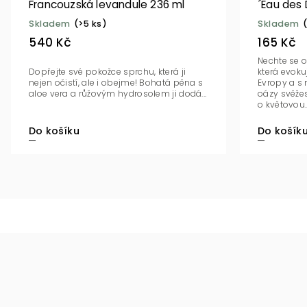
Francouzská levandule 236 ml
´Eau des
Bergamot
Skladem
(>5 ks)
Skladem
(
540 Kč
165 Kč
Nechte se ok
Dopřejte své pokožce sprchu, která ji
která evoku
nejen očistí, ale i obejme! Bohatá pěna s
Evropy a s 
aloe vera a růžovým hydrosolem ji dodá...
oázy svěžesti. S
o květovou..
Do košík
Do košíku