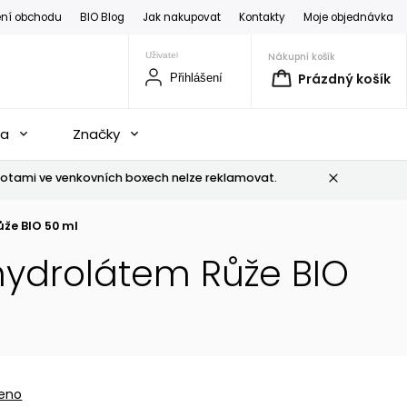
ní obchodu
BIO Blog
Jak nakupovat
Kontakty
Moje objednávka
Nákupní košík
Prázdný košík
Přihlášení
na
Značky
otami ve venkovních boxech nelze reklamovat.
ůže BIO 50 ml
hydrolátem Růže BIO
eno