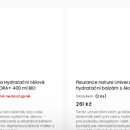
a Hydratační tělové
Fleurance nature Univerz
DRA+ 400 ml BIO
hydratační balzám s Al
BIO 150 ml
ně nedostupné
Skladem
(2 ks)
261 Kč
si ten okamžik, kdy vaše
Tento univerzální krém je klíč
slova vydechne úlevou –
dokonalé péči pro celou rodin
ratovaná a zklidněná během
pro pokožku dospělých i dětí.
eřin. Alphanova tělové mléko s
bohatá, ale nemastná textura