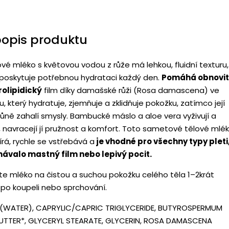
popis produktu
vé mléko s květovou vodou z růže má lehkou, fluidní texturu,
poskytuje potřebnou hydrataci každý den.
Pomáhá obnovit
rolipidický
film díky damašské růži (Rosa damascena) ve
, který hydratuje, zjemňuje a zklidňuje pokožku, zatímco její
ůně zahalí smysly. Bambucké máslo a aloe vera vyživují a
, navracejí jí pružnost a komfort. Toto sametové tělové mlé
rá, rychle se vstřebává a
je vhodné pro všechny typy pleti
hávalo mastný film nebo lepivý pocit.
e mléko na čistou a suchou pokožku celého těla 1–2krát
 po koupeli nebo sprchování.
 (WATER), CAPRYLIC/CAPRIC TRIGLYCERIDE, BUTYROSPERMUM
BUTTER*, GLYCERYL STEARATE, GLYCERIN, ROSA DAMASCENA