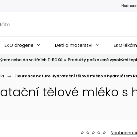
Hodnoce
EKO drogerie
Děti a mateřství
EKO lékár
ýrem nebo do vnitřních Z-BOXů.☀️ Produkty poškozené vysokými tepl
la
/
Fleurance nature Hydratační tělové mléko s hydrolátem R
atační tělové mléko s 
Neohodnoc