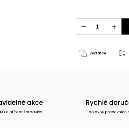
Zeptat se
avidelné akce
Rychlé doruč
EKO a přírodní produkty
do dvou pracovních 