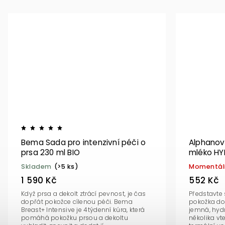
Bema Sada pro intenzivní péči o
Alphanov
prsa 230 ml BIO
mléko HY
Skladem
(>5 ks)
Momentál
1 590 Kč
552 Kč
Když prsa a dekolt ztrácí pevnost, je čas
Představte 
dopřát pokožce cílenou péči. Bema
pokožka do
Breast+ Intensive je 4týdenní kúra, která
jemná, hyd
pomáhá pokožku prsou a dekoltu
několika vt