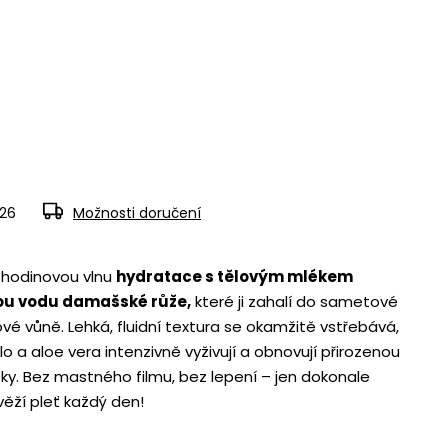
026
Možnosti doručení
4hodinovou vlnu
hydratace s tělovým mlékem
u vodu damašské růže,
které ji zahalí do sametové
vé vůně. Lehká, fluidní textura se okamžitě vstřebává,
a aloe vera intenzivně vyživují a obnovují přirozenou
ky. Bez mastného filmu, bez lepení – jen dokonale
ěží pleť každý den!