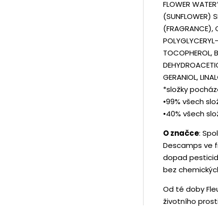
FLOWER WATER*
(SUNFLOWER) SE
(FRAGRANCE), 
POLYGLYCERYL-
TOCOPHEROL, B
DEHYDROACETIC
GERANIOL, LINA
*složky pocház
•99% všech slo
•40% všech slo
O značce
: Spo
Descamps ve fr
dopad pesticid
bez chemických
Od té doby Fle
životního prost