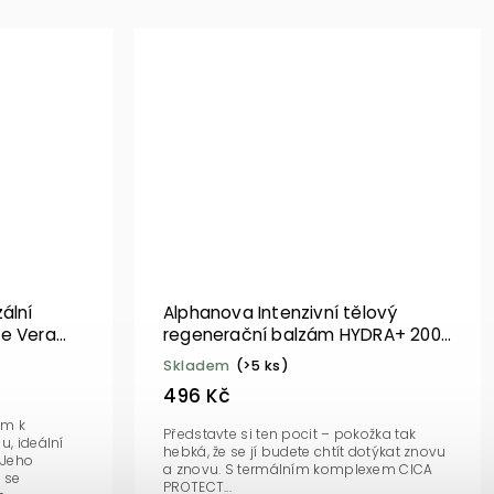
ální
Alphanova Intenzivní tělový
oe Vera
regenerační balzám HYDRA+ 200
ml BIO
Skladem
(>5 ks)
496 Kč
em k
Představte si ten pocit – pokožka tak
u, ideální
hebká, že se jí budete chtít dotýkat znovu
 Jeho
a znovu. S termálním komplexem CICA
 se
PROTECT...