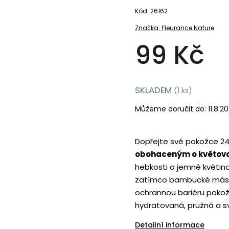
Kód:
26162
Značka:
Fleurance Nature
99 Kč
SKLADEM
(1 ks)
Můžeme doručit do:
11.8.2
Dopřejte své pokožce 2
obohaceným o květovo
hebkosti a jemné květino
zatímco bambucké máslo 
ochrannou bariéru pokož
hydratovaná, pružná a sv
Detailní informace