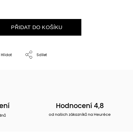
PŘIDAT DO KOŠÍKU
Hlídat
Sdílet
ení
Hodnocení 4,8
od našich zákazníků na Heuréce
dnů