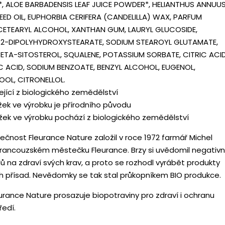
, ALOE BARBADENSIS LEAF JUICE POWDER*, HELIANTHUS ANNUU
ED OIL, EUPHORBIA CERIFERA (CANDELILLA) WAX, PARFUM
CETEARYL ALCOHOL, XANTHAN GUM, LAURYL GLUCOSIDE,
2-DIPOLYHYDROXYSTEARATE, SODIUM STEAROYL GLUTAMATE,
ETA-SITOSTEROL, SQUALENE, POTASSIUM SORBATE, CITRIC ACID
 ACID, SODIUM BENZOATE, BENZYL ALCOHOL, EUGENOL,
LOOL, CITRONELLOL.
ející z biologického zemědělství
žek ve výrobku je přírodního původu
žek ve výrobku pochází z biologického zemědělství
lečnost Fleurance Nature založil v roce 1972 farmář Michel
ancouzském městečku Fleurance. Brzy si uvědomil negativn
ů na zdraví svých krav, a proto se rozhodl vyrábět produkty
 přísad. Nevědomky se tak stal průkopníkem BIO produkce.
urance Nature prosazuje biopotraviny pro zdraví i ochranu
ředí.