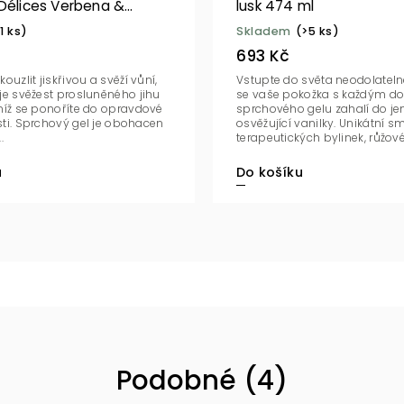
 Délices Verbena &
lusk 474 ml
 BIO 200 ml
1 ks)
Skladem
(>5 ks)
693 Kč
ouzlit jiskřivou a svěží vůní,
Vstupte do světa neodolateln
je svěžest prosluněného jihu
se vaše pokožka s každým d
níž se ponoříte do opravdové
sprchového gelu zahalí do j
prchový gel je obohacen
osvěžující vanilky. Unikátní s
.
terapeutických bylinek, růžové
u
Do košíku
Podobné (4)