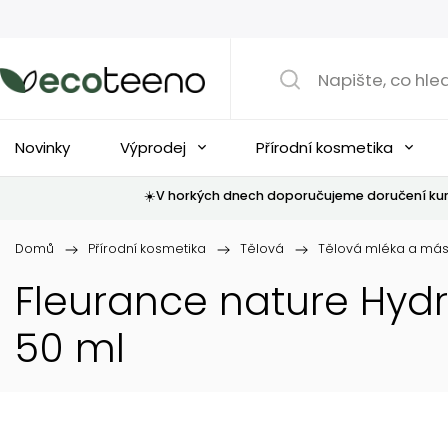
Novinky
Výprodej
Přírodní kosmetika
☀️V horkých dnech doporučujeme doručení kur
Domů
/
Přírodní kosmetika
/
Tělová
/
Tělová mléka a más
Fleurance nature Hydr
50 ml