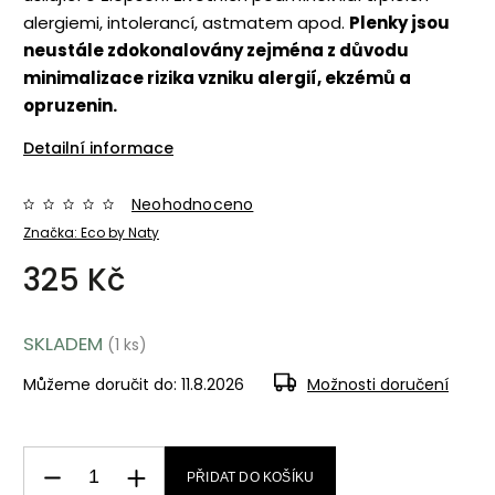
alergiemi, intolerancí, astmatem apod.
Plenky jsou
neustále zdokonalovány zejména z důvodu
minimalizace rizika vzniku alergií, ekzémů a
opruzenin.
Detailní informace
Neohodnoceno
Značka:
Eco by Naty
325 Kč
SKLADEM
(1 ks)
Můžeme doručit do:
11.8.2026
Možnosti doručení
PŘIDAT DO KOŠÍKU