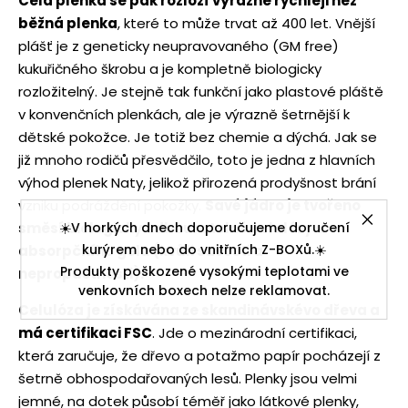
Celá plenka se pak rozloží výrazně rychleji než
běžná plenka
, které to může trvat až 400 let. Vnější
plášť je z geneticky neupravovaného (GM free)
kukuřičného škrobu a je kompletně biologicky
rozložitelný. Je stejně tak funkční jako plastové pláště
v konvenčních plenkách, ale je výrazně šetrnější k
dětské pokožce. Je totiž bez chemie a dýchá. Jak se
již mnoho rodičů přesvědčilo, toto je jedna z hlavních
výhod plenek Naty, jelikož přirozená prodyšnost brání
vzniku podráždění pokožky.
Savé jádro je tvořeno
směsí biologicky odbouratelné celulózy a
☀️V horkých dnech doporučujeme doručení
kurýrem nebo do vnitřních Z-BOXů.☀️
absorpčního gelu (kvůli savosti a
Produkty poškozené vysokými teplotami ve
nepropustnosti).
venkovních boxech nelze reklamovat.
Celulóza je získávána ze skandinávskévo dřeva a
má certifikaci FSC
. Jde o mezinárodní certifikaci,
která zaručuje, že dřevo a potažmo papír pocházejí z
šetrně obhospodařovaných lesů. Plenky jsou velmi
jemné, na dotek působí téměř jako látkové plenky,