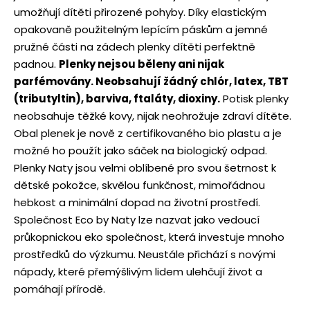
umožňují dítěti přirozené pohyby. Díky elastickým
opakovaně použitelným lepícím páskům a jemné
pružné části na zádech plenky dítěti perfektně
padnou.
Plenky nejsou běleny ani nijak
parfémovány. Neobsahují žádný chlór, latex, TBT
(tributyltin), barviva, ftaláty, dioxiny.
Potisk plenky
neobsahuje těžké kovy, nijak neohrožuje zdraví dítěte.
Obal plenek je nově z certifikovaného bio plastu a je
možné ho použít jako sáček na biologický odpad.
Plenky Naty jsou velmi oblíbené pro svou šetrnost k
dětské pokožce, skvělou funkčnost, mimořádnou
hebkost a minimální dopad na životní prostředí.
Společnost Eco by Naty lze nazvat jako vedoucí
průkopnickou eko společnost, která investuje mnoho
prostředků do výzkumu. Neustále přichází s novými
nápady, které přemýšlivým lidem ulehčují život a
pomáhají přírodě.