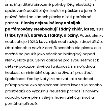
umožňují dítěti přirozené pohyby. Díky elastickým
opakovaně použitelným lepícím páskům a jemné
pružné části na zádech plenky dítěti perfektně
padnou.
Plenky nejsou běleny ani nijak
parfémovány. Neobsahují žádný chlór, latex, TBT
(tributyltin), barviva, ftaláty, dioxiny.
Potisk plenky
neobsahuje těžké kovy, nijak neohrožuje zdraví dítěte.
Obal plenek je nově z certifikovaného bio plastu a je
možné ho použít jako sáček na biologický odpad.
Plenky Naty jsou velmi oblíbené pro svou šetrnost k
dětské pokožce, skvělou funkčnost, mimořádnou
hebkost a minimální dopad na životní prostředí.
Společnost Eco by Naty lze nazvat jako vedoucí
průkopnickou eko společnost, která investuje mnoho
prostředků do výzkumu. Neustále přichází s novými
nápady, které přemýšlivým lidem ulehčují život a
pomáhají přírodě.