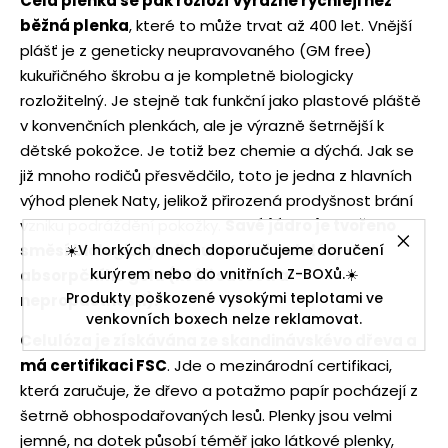
Celá plenka se pak rozloží výrazně rychleji než
běžná plenka
, které to může trvat až 400 let. Vnější
plášť je z geneticky neupravovaného (GM free)
kukuřičného škrobu a je kompletně biologicky
rozložitelný. Je stejně tak funkční jako plastové pláště
v konvenčních plenkách, ale je výrazně šetrnější k
dětské pokožce. Je totiž bez chemie a dýchá. Jak se
již mnoho rodičů přesvědčilo, toto je jedna z hlavních
výhod plenek Naty, jelikož přirozená prodyšnost brání
vzniku podráždění pokožky.
Savé jádro je tvořeno
směsí biologicky odbouratelné celulózy a
☀️V horkých dnech doporučujeme doručení
kurýrem nebo do vnitřních Z-BOXů.☀️
absorpčního gelu (kvůli savosti a
Produkty poškozené vysokými teplotami ve
nepropustnosti).
venkovních boxech nelze reklamovat.
Celulóza je získávána ze skandinávskévo dřeva a
má certifikaci FSC
. Jde o mezinárodní certifikaci,
která zaručuje, že dřevo a potažmo papír pocházejí z
šetrně obhospodařovaných lesů. Plenky jsou velmi
jemné, na dotek působí téměř jako látkové plenky,