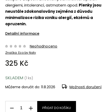
alergiemi, intolerancí, astmatem apod.
Plenky jsou
neustále zdokonalovány zejména z důvodu
minimalizace rizika vzniku alergií, ekzémů a
opruzenin.
Detailní informace
Neohodnoceno
Značka:
Eco by Naty
325 Kč
SKLADEM
(1 ks)
Můžeme doručit do:
11.8.2026
Možnosti doručení
PŘIDAT DO KOŠÍKU