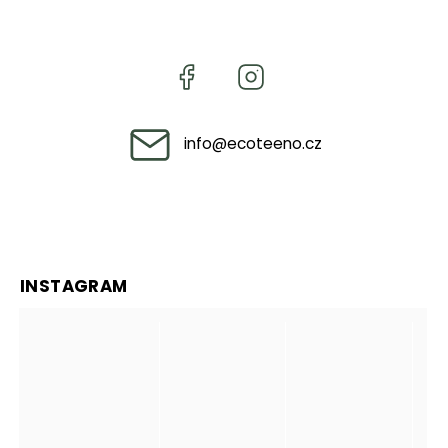
info
@
ecoteeno.cz
INSTAGRAM