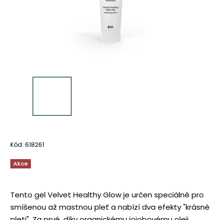
Kód:
618261
Akce
Tento gel Velvet Healthy Glow je určen speciálně pro
smíšenou až mastnou pleť a nabízí dva efekty "krásné
pleti". Za prvé, díky organickému jojobovému oleji