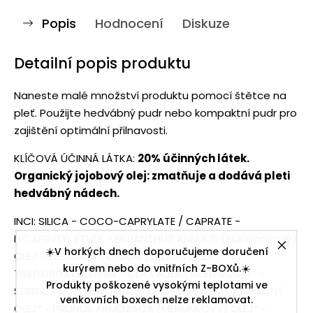
Popis
Hodnocení
Diskuze
Detailní popis produktu
Naneste malé množství produktu pomocí štětce na
pleť. Použijte hedvábný pudr nebo kompaktní pudr pro
zajištění optimální přilnavosti.
KLÍČOVÁ ÚČINNÁ LÁTKA:
20% účinných látek.
Organický jojobový olej: zmatňuje a dodává pleti
hedvábný nádech.
INCI: SILICA - COCO-CAPRYLATE / CAPRATE -
DICAPRYLYL ETHER - HELIANTHUS ANNUUS (slunečnicový)
☀️V horkých dnech doporučujeme doručení
OLEJ - SESAMUM INDICUM (SEZAM) OLEJ* -
kurýrem nebo do vnitřních Z-BOXů.☀️
TRIHYDROXYSTEARIN - CERA ALBA (VČELÍ VOSK)* -
Produkty poškozené vysokými teplotami ve
SESISICINUSTOR COMMIL - SESIRICISINUSS ) ) SEMENNÝ
venkovních boxech nelze reklamovat.
OLEJ* - PRUNUS ARMENIACA (MERUŇKOVÝ) OLEJ* -