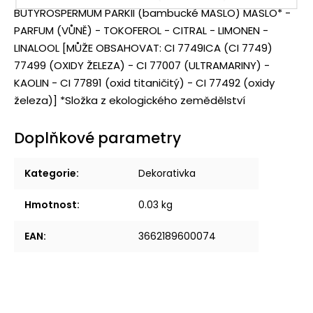
BUTYROSPERMUM PARKII (bambucké MÁSLO) MÁSLO* -
PARFUM (VŮNĚ) - TOKOFEROL - CITRAL - LIMONEN -
LINALOOL [MŮŽE OBSAHOVAT: CI 7749ICA (CI 7749)
77499 (OXIDY ŽELEZA) - CI 77007 (ULTRAMARINY) -
KAOLIN - CI 77891 (oxid titaničitý) - CI 77492 (oxidy
železa)] *Složka z ekologického zemědělství
Doplňkové parametry
Kategorie
:
Dekorativka
Hmotnost
:
0.03 kg
EAN
:
3662189600074