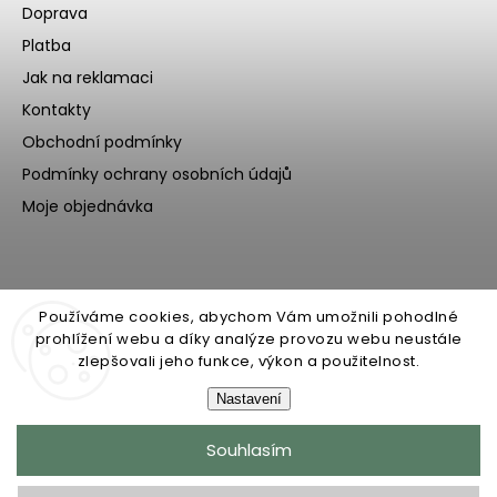
Doprava
Platba
Jak na reklamaci
Kontakty
Obchodní podmínky
Podmínky ochrany osobních údajů
Moje objednávka
Používáme cookies, abychom Vám umožnili pohodlné
prohlížení webu a díky analýze provozu webu neustále
zlepšovali jeho funkce, výkon a použitelnost.
Nastavení
Copyright 2026
Ecoteeno
. Všechna práva vyhrazena.
Souhlasím
Upravit nastavení cookies