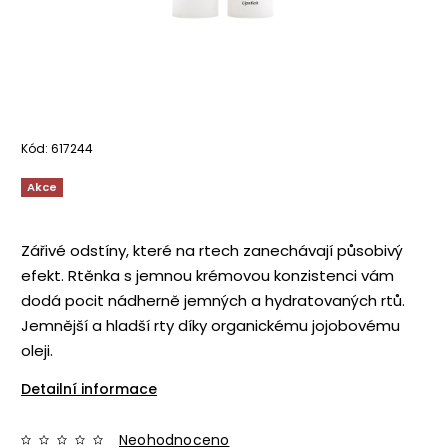
Kód:
617244
Akce
Zářivé odstíny, které na rtech zanechávají působivý
efekt.
Rtěnka s jemnou krémovou konzistenci vám
dodá pocit nádherně jemných a hydratovaných rtů.
Jemnější a hladší rty díky organickému jojobovému
oleji.
Detailní informace
Neohodnoceno