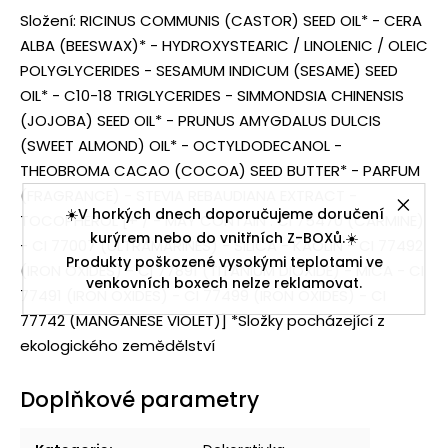
Složení: RICINUS COMMUNIS (CASTOR) SEED OIL* - CERA
ALBA (BEESWAX)* - HYDROXYSTEARIC / LINOLENIC / OLEIC
POLYGLYCERIDES - SESAMUM INDICUM (SESAME) SEED
OIL* - C10-18 TRIGLYCERIDES - SIMMONDSIA CHINENSIS
(JOJOBA) SEED OIL* - PRUNUS AMYGDALUS DULCIS
(SWEET ALMOND) OIL* - OCTYLDODECANOL -
THEOBROMA CACAO (COCOA) SEED BUTTER* - PARFUM
(FRAGRANCE) - STEVIA REBAUDIANA EXTRACT -
☀️V horkých dnech doporučujeme doručení
TOCOPHEROL [+ / - MAY CONTAIN : CI 75470 (CARMINE)
kurýrem nebo do vnitřních Z-BOXů.☀️
- CI 77007 (ULTRAMARINES) - SILICA - KAOLIN - CI 77492
Produkty poškozené vysokými teplotami ve
(IRON OXIDES) - CI 77891 (TITANIUM DIOXIDE) - MICA - CI
venkovních boxech nelze reklamovat.
77491 (IRON OXIDES) - CI 77499 (IRON OXIDES) - CI
77742 (MANGANESE VIOLET)] *Složky pocházející z
ekologického zemědělství
Doplňkové parametry