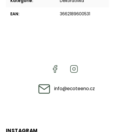
Kategorie
:
Dekorativka
EAN
:
3662189600531
info
@
ecoteeno.cz
INSTAGRAM