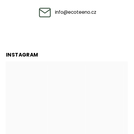
info
@
ecoteeno.cz
INSTAGRAM