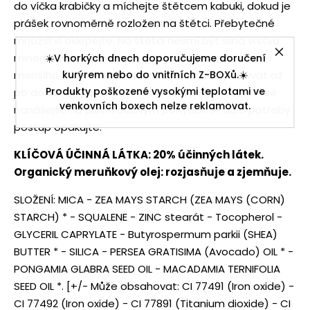
do víčka krabičky a míchejte štětcem kabuki, dokud je
prášek rovnoměrně rozložen na štětci. Přebytečné
množství oklepejte. Na štětci nesmí být silná vrstva
minerálního make-upu. Lepší je začít s nanášením
☀️V horkých dnech doporučujeme doručení
menšího množství produktu a postupně přidávat až
kurýrem nebo do vnitřních Z-BOXů.☀️
Produkty poškozené vysokými teplotami ve
po dosažení požadovaného výsledku. Rovnoměrně
venkovních boxech nelze reklamovat.
nanášejte na pleť krouživým pohybem. Podle potřeby
postup opakujte.
KLÍČOVÁ ÚČINNÁ LÁTKA: 20% účinných látek.
Organický meruňkový olej: rozjasňuje a zjemňuje.
SLOŽENÍ: MICA - ZEA MAYS STARCH (ZEA MAYS (CORN)
STARCH) * - SQUALENE - ZINC stearát - Tocopherol -
GLYCERIL CAPRYLATE - Butyrospermum parkii (SHEA)
BUTTER * - SILICA - PERSEA GRATISIMA (Avocado) OIL * -
PONGAMIA GLABRA SEED OIL - MACADAMIA TERNIFOLIA
SEED OIL *. [+/- Může obsahovat: CI 77491 (Iron oxide) -
CI 77492 (Iron oxide) - CI 77891 (Titanium dioxide) - CI