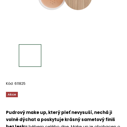
Kód:
611825
Akce
Pudrový make up, který pleť nevysuší, nechá ji
volně dýchat a poskytuje krásný sametový finiš
bez lesku
během celého dne. Make up je obohacen o