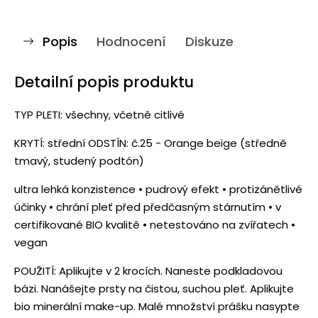
Popis
Hodnocení
Diskuze
Detailní popis produktu
TYP PLETI: všechny, včetně citlivé
KRYTÍ: střední ODSTÍN: č.25 - Orange beige (středně
tmavý, studený podtón)
ultra lehká konzistence • pudrový efekt • protizánětlivé
účinky • chrání pleť před předčasným stárnutím • v
certifikované BIO kvalitě • netestováno na zvířatech •
vegan
POUŽITÍ: Aplikujte v 2 krocích. Naneste podkladovou
bázi. Nanášejte prsty na čistou, suchou pleť. Aplikujte
bio minerální make-up. Malé množství prášku nasypte