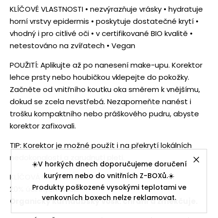
KLÍČOVÉ VLASTNOSTI • nezvýrazňuje vrásky • hydratuje
horní vrstvy epidermis • poskytuje dostatečné krytí •
vhodný i pro citlivé oči • v certifikované BIO kvalitě •
netestováno na zvířatech • Vegan
POUŽITÍ: Aplikujte až po nanesení make-upu. Korektor
lehce prsty nebo houbičkou vklepejte do pokožky.
Začněte od vnitřního koutku oka směrem k vnějšímu,
dokud se zcela nevstřebá. Nezapomeňte nanést i
trošku kompaktního nebo práškového pudru, abyste
korektor zafixovali.
TIP: Korektor je možné použít i na překrytí lokálních
nedokonalostí a zarudnutí pleti.
☀️V horkých dnech doporučujeme doručení
kurýrem nebo do vnitřních Z-BOXů.☀️
KLÍČOVÁ ÚČINNÁ LÁTKA:
Produkty poškozené vysokými teplotami ve
20% účinných látek.
venkovních boxech nelze reklamovat.
Organický karnaubský vosk: chrání a změkčuje.