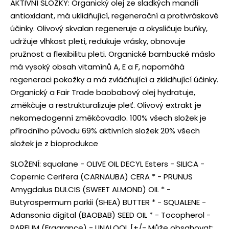
AKTIVNÍ SLOŽKY: Organický olej ze sladkých mandlí
antioxidant, má uklidňující, regenerační a protivráskové
účinky. Olivový skvalan regeneruje a okysličuje buňky,
udržuje vlhkost pleti, redukuje vrásky, obnovuje
pružnost a flexibilitu pleti. Organické bambucké máslo
má vysoký obsah vitamínů A, E a F, napomáhá
regeneraci pokožky a má zvláčňující a zklidňující účinky.
Organický a Fair Trade baobabový olej hydratuje,
změkčuje a restrukturalizuje pleť. Olivový extrakt je
nekomedogenní změkčovadlo. 100% všech složek je
přírodního původu 69% aktivních složek 20% všech
složek je z bioprodukce
SLOŽENÍ: squalane - OLIVE OIL DECYL Esters - SILICA -
Copernic Cerifera (CARNAUBA) CERA * - PRUNUS
Amygdalus DULCIS (SWEET ALMOND) OIL * -
Butyrospermum parkii (SHEA) BUTTER * - SQUALENE -
Adansonia digital (BAOBAB) SEED OIL * - Tocopherol -
PARFUM (Fragrance) - LINALOOL [+/- Může obsahovat: