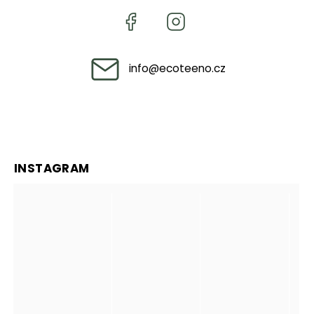
info
@
ecoteeno.cz
INSTAGRAM