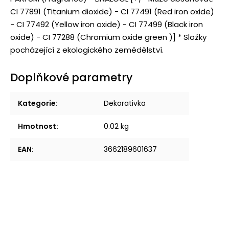
CI 77891 (Titanium dioxide) - CI 77491 (Red iron oxide)
- CI 77492 (Yellow iron oxide) - CI 77499 (Black iron
oxide) - CI 77288 (Chromium oxide green )] * Složky
pocházející z ekologického zemědělství.
Doplňkové parametry
Kategorie
:
Dekorativka
Hmotnost
:
0.02 kg
EAN
:
3662189601637