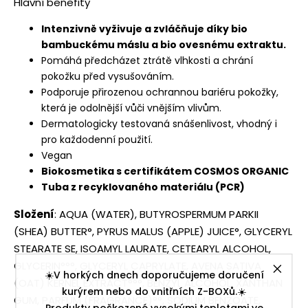
Hlavní benefity
Intenzivně vyživuje a zvláčňuje díky bio
bambuckému máslu a bio ovesnému extraktu.
Pomáhá předcházet ztrátě vlhkosti a chrání
pokožku před vysušováním.
Podporuje přirozenou ochrannou bariéru pokožky,
která je odolnější vůči vnějším vlivům.
Dermatologicky testovaná snášenlivost, vhodný i
pro každodenní použití.
Vegan
Biokosmetika s certifikátem COSMOS ORGANIC
Tuba z recyklovaného materiálu (PCR)
Složení
: AQUA (WATER), BUTYROSPERMUM PARKII
(SHEA) BUTTER°, PYRUS MALUS (APPLE) JUICE°, GLYCERYL
STEARATE SE, ISOAMYL LAURATE, CETEARYL ALCOHOL,
GLYCERIN°°°, GLYCERYL CAPRYLATE, AVENA SATIVA
☀️V horkých dnech doporučujeme doručení
(OAT) KERNEL EXTRACT°°°, BENZYL ALCOHOL, XANTHAN
kurýrem nebo do vnitřních Z-BOXů.☀️
GUM, PARFUM (FRAGRANCE)°°, SODIUM BENZOATE,
Produkty poškozené vysokými teplotami ve