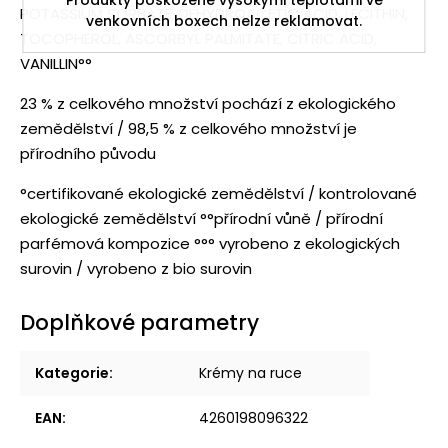
POTASSIUM SORBATE, DEHYDROACETIC ACID, LECITHIN,
venkovních boxech nelze reklamovat.
TOCOPHEROL, ASCORBYL PALMITATE, CITRIC ACID,
VANILLIN°°
23 % z celkového množství pochází z ekologického
zemědělství / 98,5 % z celkového množství je
přírodního původu
°certifikované ekologické zemědělství / kontrolované
ekologické zemědělství °°přírodní vůně / přírodní
parfémová kompozice °°° vyrobeno z ekologických
surovin / vyrobeno z bio surovin
Doplňkové parametry
Kategorie
:
Krémy na ruce
EAN
:
4260198096322