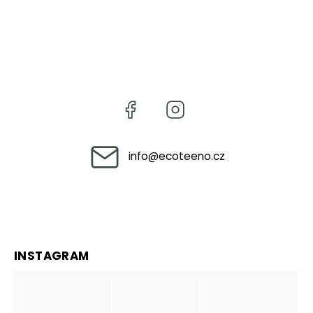
info
@
ecoteeno.cz
INSTAGRAM