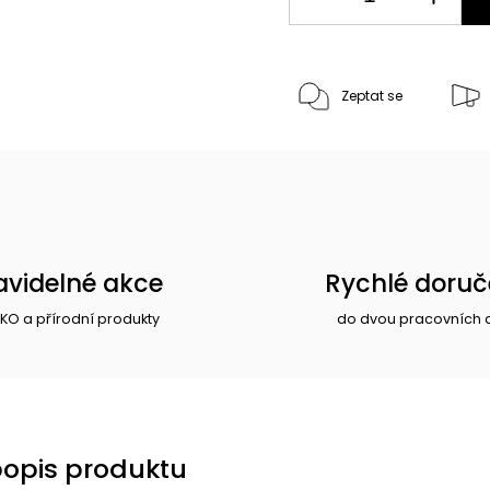
Zeptat se
avidelné akce
Rychlé doruč
EKO a přírodní produkty
do dvou pracovních 
popis produktu