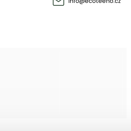
info
@
ecoteeno.cz