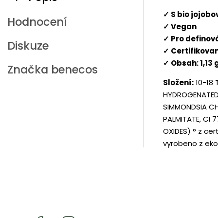
✓ S bio jojob
Hodnocení
✓ Vegan
✓ Pro definov
Diskuze
✓ Certifikova
✓ Obsah: 1,13 
Značka
benecos
Složení:
10-18
HYDROGENATED 
SIMMONDSIA CH
PALMITATE, CI 7
OXIDES) °
z cer
vyrobeno z eko