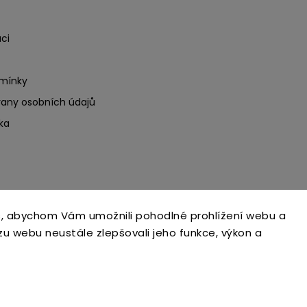
ci
mínky
any osobních údajů
ka
, abychom Vám umožnili pohodlné prohlížení webu a
Copyright 2026
Ecoteeno
. Všechna práva vyhrazena.
zu webu neustále zlepšovali jeho funkce, výkon a
Upravit nastavení cookies
Grafický návrh vytvořil a nakódoval
Shoptak.cz
Upravila digitální agentura
yaneba.cz