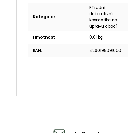
Přírodní
dekorativní
Kategorie
:
kosmetika na
úpravu obočí
Hmotnost
:
0.01 kg
EAN
:
4260198091600