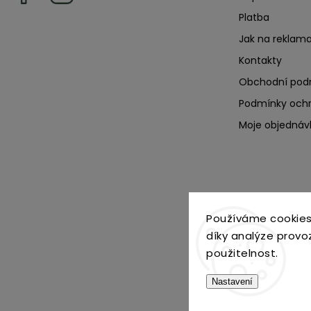
Platba
Jak na reklama
Kontakty
Obchodní pod
Podmínky ochr
Moje objednáv
Používáme cookies
díky analýze provo
použitelnost.
Nastavení