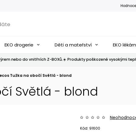
Hodnoce
EKO drogerie
Děti a mateřství
EKO lékár
ýrem nebo do vnitřních Z-BOXů.☀️ Produkty poškozené vysokými tepl
ecos Tužka na obočí Světlá - blond
í Světlá - blond
Neohodnoc
Kód:
91600