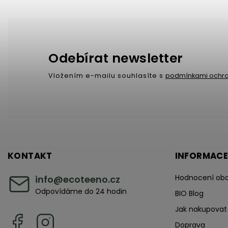
Odebírat newsletter
Vložením e-mailu souhlasíte s
podmínkami ochra
KONTAKT
INFORMACE
Hodnocení ob
info
@
ecoteeno.cz
Odpovídáme do 24 hodin
BIO Blog
Jak nakupovat
Doprava