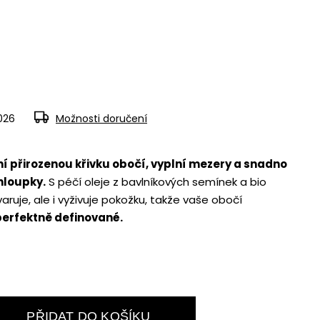
2026
Možnosti doručení
í přirozenou křivku obočí, vyplní mezery a snadno
hloupky.
S péčí oleje z bavlníkových semínek a bio
aruje, ale i vyživuje pokožku, takže vaše obočí
perfektně definované.
PŘIDAT DO KOŠÍKU