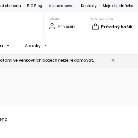
ní obchodu
BIO Blog
Jak nakupovat
Kontakty
Moje objednávka
Nákupní košík
Prázdný košík
Přihlášení
na
Značky
otami ve venkovních boxech nelze reklamovat.
eno