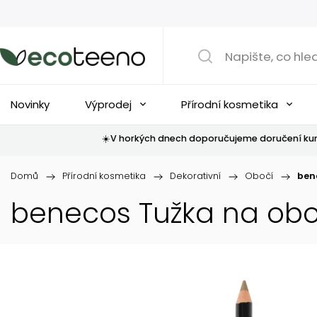
Novinky
Výprodej
Přírodní kosmetika
☀️V horkých dnech doporučujeme doručení kur
Domů
/
Přírodní kosmetika
/
Dekorativní
/
Obočí
/
ben
benecos Tužka na oboč