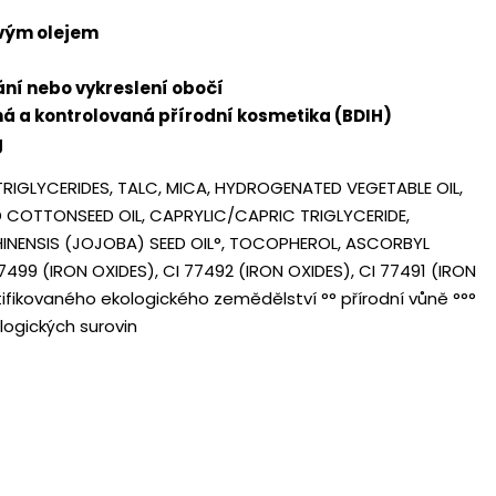
ovým olejem
ání nebo vykreslení obočí
ná a kontrolovaná přírodní kosmetika (BDIH)
g
 TRIGLYCERIDES, TALC, MICA, HYDROGENATED VEGETABLE OIL,
COTTONSEED OIL, CAPRYLIC/CAPRIC TRIGLYCERIDE,
INENSIS (JOJOBA) SEED OIL°, TOCOPHEROL, ASCORBYL
7499 (IRON OXIDES), CI 77492 (IRON OXIDES), CI 77491 (IRON
tifikovaného ekologického zemědělství °° přírodní vůně °°°
logických surovin