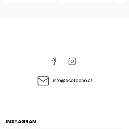
info
@
ecoteeno.cz
INSTAGRAM