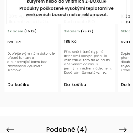
kurýrem nebo do vnitřních Z-BOXů.☀️
Produkty poškozené vysokými teplotami ve
venkovních boxech nelze reklamovat.
100% Pure Krémová
GRoN Tužka na rty
100% 
dlouhotrvající tužka
Red maple BIO
dlouh
na rty Chai
na rt
Skladem
(>5 ks)
Skladem
(>5 ks)
Sklad
185 Kč
620 Kč
620 K
Přirozeně krásné rty plné
Dopřejte svým rtům dokonale
Dopřej
intenzivní barvy a péče! To
přesné kontury a
přesné 
vám zaručí tato tužka na rty
dlouhotrvající barvu bez
dlouhot
v červeném odstínu s
zbytečného vysušování.
zbytečn
jemným hnědým nádechem.
Krémová...
Krémová
Dodá vám šťavnatý vzhled,
který vydrží celý...
Do košíku
Do košíku
Do ko
Podobné (4)
Previous
Next