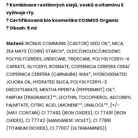
? Kombinace rostlinných olejů, vosků a vitamínu E
vyživuje rty.
? Certifikovaná bio kosmetika COSMOS Organic
? Obsah: 5 ml
Složení:
RICINUS COMMUNIS (CASTOR) SEED OIL*, MICA,
ZEA MAYS (CORN) STARCH*, OLEIC/LINOLEIC/LINOLENIC
POLYGLYCERIDES, UNDECANE, TRIDECANE, POLYGLYCERYL-4
CAPRATE, GLYCERYL ROSINATE, COPERNICIA CERIFERA CERA/
COPERNICA CERIFERA (CARNAUBA) WAX*, HYDROGENATED
JOJOBA OIL, HYDRATED SILICA, POLYGLYCERYL-3
DIISOSTEARATE, MENTHA PIPERITA (PEPPERMINT) OIL*,
PARFUM (FRAGRANCE)**, LECITHIN, TOCOPHEROL, ASCORBYL
PALMITATE, CITRIC ACID, LIMONENE**, LINALOOL**, [+/-
(MAY CONTAIN) CI 77492 (IRON OXIDES), CI 77491 (IRON
OXIDES), CI 77742 (MANGANESE VIOLET), CI 77891
(TITANIUM DIOXIDE), CI 77007 (ULTRAMARINES)]