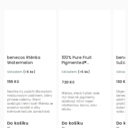
benecos Rtěnka
100% Pure Fruit
benec
Watermelon
Pigmented®
tužc
Hydratační rtěnka
BIO
Skladem
(>5 ks)
Skladem
(>5 ks)
Sklad
Rosehip
155 Kč
130 Kč
720 Kč
Nechte rty zazářit šťavnatým
Objevt
Rtěnka, která hýčká vaše
melounovým odstínem, který
benecos
rty! Ovocné pigmenty
přinese vašemu líčení
odstíne
dodávají rtům nejen
osvěžující letní look! Rtěnka se
plastů!
nádhernou barvu, ale i
snadno nanáší a díky
složení 
dávku...
krémové textuře zanechává
vosky a
rty...
krásně z
Do košíku
Do košíku
Do ko