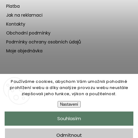
Platba
Jak na reklamaci
Kontakty
Obchodní podmínky
Podmínky ochrany osobních údajů
Moje objednávka
Používáme cookies, abychom Vám umožnili pohodlné
prohlížení webu a díky analýze provozu webu neustále
zlepšovali jeho funkce, výkon a použitelnost.
Nastavení
Copyright 2026
Ecoteeno
. Všechna práva vyhrazena.
Souhlasím
Upravit nastavení cookies
Grafický návrh vytvořil a nakódoval
Shoptak.cz
Odmítnout
Upravila digitální agentura
yaneba.cz