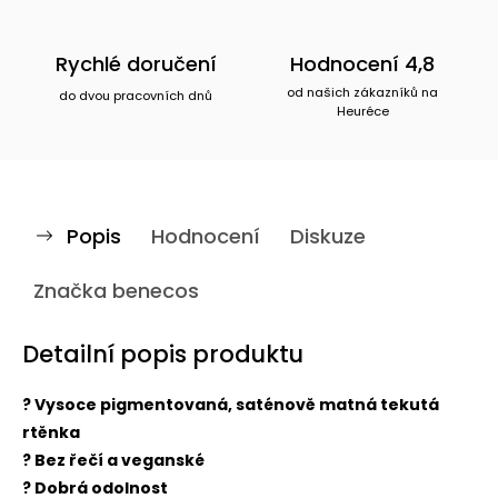
Rychlé doručení
Hodnocení 4,8
od našich zákazníků na
do dvou pracovních dnů
Heuréce
Popis
Hodnocení
Diskuze
Značka
benecos
Detailní popis produktu
? Vysoce pigmentovaná, saténově matná tekutá
rtěnka
? Bez řečí a veganské
? Dobrá odolnost