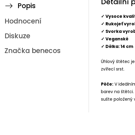
Detailní 
Popis
✓ Vysoce kvalit
Hodnocení
✓ Rukojeť vyr
✓ Svorka vyrob
Diskuze
✓ Veganské
✓ Délka: 14 cm
Značka
benecos
Úhlový štětec j
zvířecí srst.
Péče:
V ideálním
barev na štětci.
sušte položený v