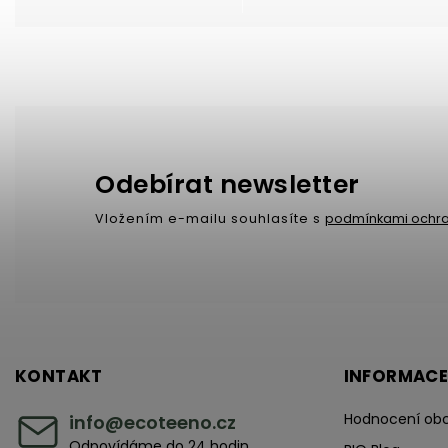
Odebírat newsletter
Vložením e-mailu souhlasíte s
podmínkami ochra
KONTAKT
INFORMACE
Hodnocení ob
info
@
ecoteeno.cz
Odpovídáme do 24 hodin