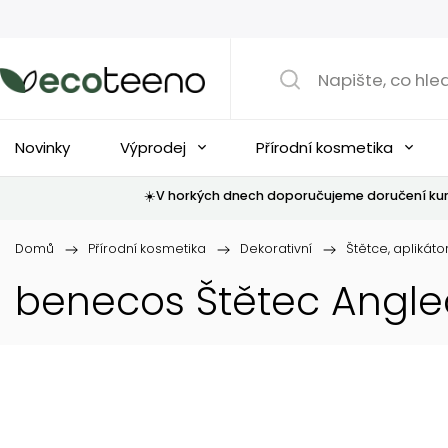
Novinky
Výprodej
Přírodní kosmetika
☀️V horkých dnech doporučujeme doručení kur
Domů
/
Přírodní kosmetika
/
Dekorativní
/
Štětce, aplikáto
benecos Štětec Angled