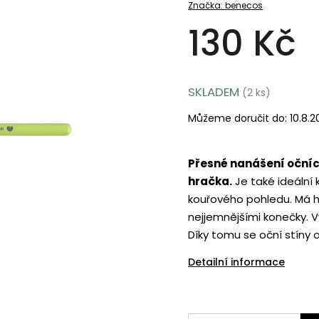
Značka:
benecos
130 Kč
SKLADEM
(2 ks)
Můžeme doručit do:
10.8.
Přesné nanášení očních
hračka.
Je také ideální 
kouřového pohledu. Má h
nejjemnějšími konečky. V
Díky tomu se oční stíny o
Detailní informace