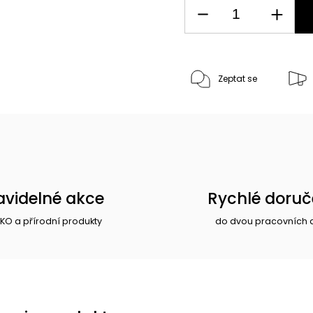
Zeptat se
avidelné akce
Rychlé doruč
EKO a přírodní produkty
do dvou pracovních 