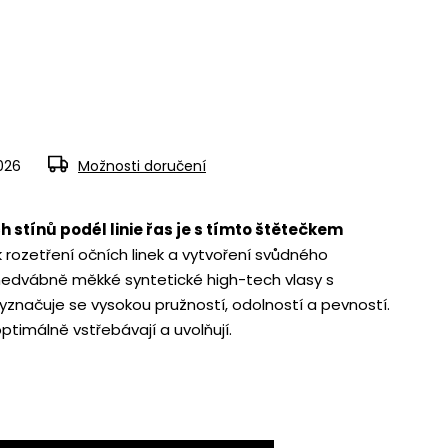
2026
Možnosti doručení
 stínů podél linie řas je s tímto štětečkem
k rozetření očních linek a vytvoření svůdného
edvábně měkké syntetické high-tech vlasy s
yznačuje se vysokou pružností, odolností a pevností.
ptimálně vstřebávají a uvolňují.