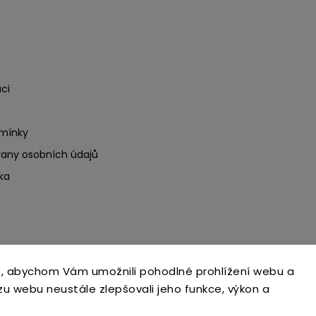
ci
mínky
any osobních údajů
ka
, abychom Vám umožnili pohodlné prohlížení webu a
Copyright 2026
Ecoteeno
. Všechna práva vyhrazena.
zu webu neustále zlepšovali jeho funkce, výkon a
Upravit nastavení cookies