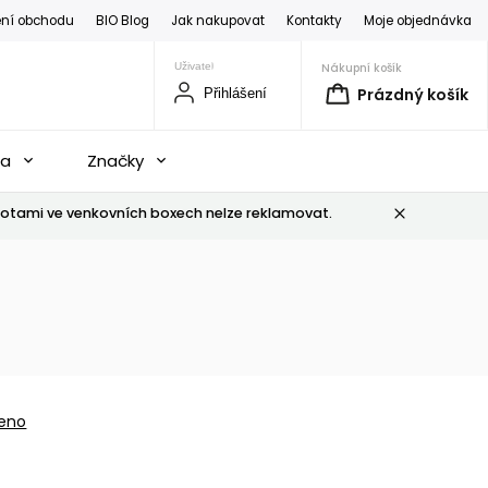
ní obchodu
BIO Blog
Jak nakupovat
Kontakty
Moje objednávka
Nákupní košík
Prázdný košík
Přihlášení
na
Značky
otami ve venkovních boxech nelze reklamovat.
eno