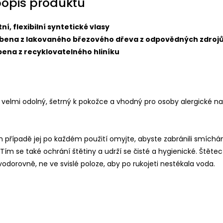
popis produktu
ní, flexibilní syntetické vlasy
obena z lakovaného březového dřeva z odpovědných zdroj
ena z recyklovatelného hliníku
e velmi odolný, šetrný k pokožce a vhodný pro osoby alergické na
 případě jej po každém použití omyjte, abyste zabránili smíchá
 Tím se také ochrání štětiny a udrží se čisté a hygienické. Štětec
odorovně, ne ve svislé poloze, aby po rukojeti nestékala voda.