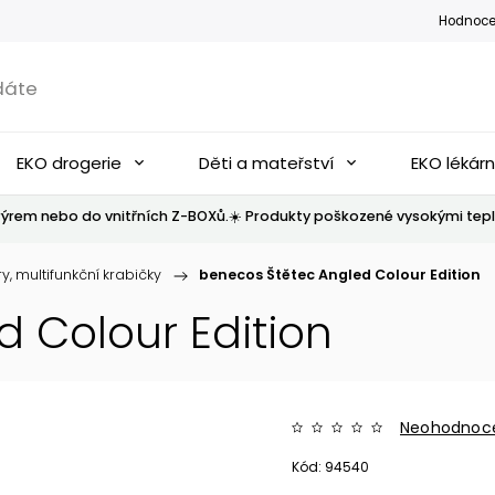
Hodnoce
EKO drogerie
Děti a mateřství
EKO lékár
ýrem nebo do vnitřních Z-BOXů.☀️ Produkty poškozené vysokými tepl
ry, multifunkční krabičky
/
benecos Štětec Angled Colour Edition
 Colour Edition
Neohodnoc
Kód:
94540