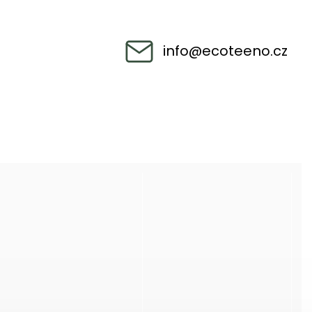
info
@
ecoteeno.cz