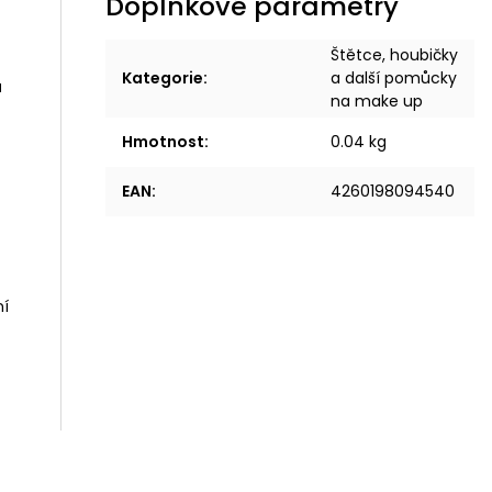
Doplňkové parametry
Štětce, houbičky
Kategorie
:
a další pomůcky
ů
na make up
Hmotnost
:
0.04 kg
EAN
:
4260198094540
ní