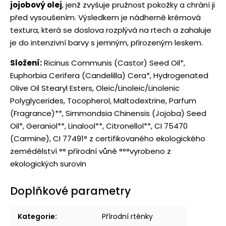
jojobový olej
, jenž zvyšuje pružnost pokožky a chrání ji
před vysoušením. Výsledkem je nádherně krémová
textura, která se doslova rozplývá na rtech a zahaluje
je do intenzivní barvy s jemným, přirozeným leskem.
Složení:
Ricinus Communis (Castor) Seed Oil*,
Euphorbia Cerifera (Candelilla) Cera*, Hydrogenated
Olive Oil Stearyl Esters, Oleic/Linoleic/Linolenic
Polyglycerides, Tocopherol, Maltodextrine, Parfum
(Fragrance)**, Simmondsia Chinensis (Jojoba) Seed
Oil*, Geraniol**, Linalool**, Citronellol**, CI 75470
(Carmine), CI 77491
° z certifikovaného ekologického
zemědělství °° přírodní vůně °°°vyrobeno z
ekologických surovin
Doplňkové parametry
Kategorie
:
Přírodní rtěnky