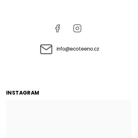
info
@
ecoteeno.cz
INSTAGRAM