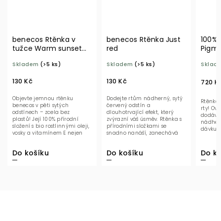
necos Rtěnka v
benecos Rtěnka Just
100% Pure F
žce Warm sunset
red
Pigmented
O
Hydratační 
ladem
(>5 ks)
Skladem
(>5 ks)
Skladem
(>5 
Rosehip
0 Kč
130 Kč
720 Kč
jevte jemnou rtěnku
Dodejte rtům nádherný, sytý
Rtěnka, která h
ecos v pěti sytých
červený odstín a
rty! Ovocné pi
tínech – zcela bez
dlouhotrvající efekt, který
dodávají rtům 
stů! Její 100% přírodní
zvýrazní váš úsměv. Rtěnka s
nádhernou barv
žení s bio rostlinnými oleji,
přírodními složkami se
dávku...
ky a vitamínem E nejen
snadno nanáší, zanechává
sně zbarví rty,...
rty jemné a vyživené –...
 košíku
Do košíku
Do košíku