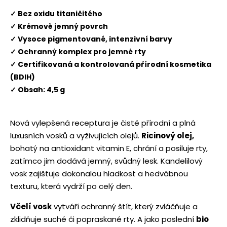
✓ Bez oxidu titaničitého
✓ Krémově jemný povrch
✓ Vysoce pigmentované, intenzivní barvy
✓ Ochranný komplex pro jemné rty
✓ Certifikovaná a kontrolovaná přírodní kosmetika
(BDIH)
✓ Obsah: 4,5 g
Nová vylepšená receptura je čistě přírodní a plná
luxusních vosků a vyživujících olejů.
Ricinový olej,
bohatý na antioxidant vitamin E, chrání a posiluje rty,
zatímco jim dodává jemný, svůdný lesk. Kandelilový
vosk zajišťuje dokonalou hladkost a hedvábnou
texturu, která vydrží po celý den.
Včelí vosk
vytváří ochranný štít, který zvláčňuje a
zklidňuje suché či popraskané rty. A jako poslední
bio