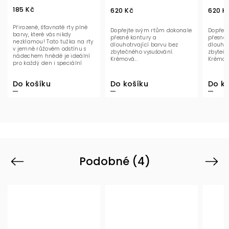
620 Kč
620 Kč
, šťavnaté rty plné
Dopřejte svým rtům dokonale
Dopřejte svým rtům 
eré vás nikdy
přesné kontury a
přesné kontury a
u! Tato tužka na rty
dlouhotrvající barvu bez
dlouhotrvající barvu
růžovém odstínu s
zbytečného vysušování.
zbytečného vysušován
m hnědé je ideální
Krémová...
Krémová...
ý den i speciální
ti. Dodá...
šíku
Do košíku
Do košíku
Podobné (4)
Previous
Next